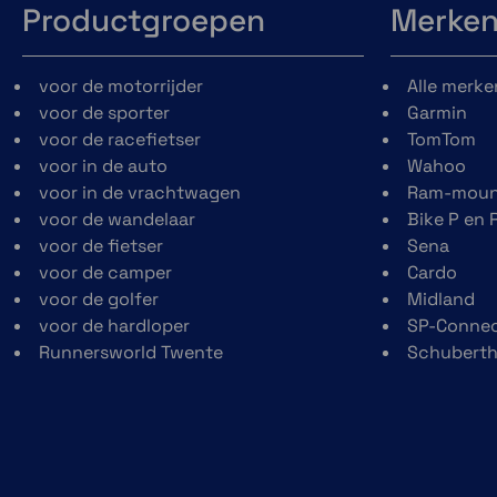
Productgroepen
Merke
voor de motorrijder
Alle merke
voor de sporter
Garmin
voor de racefietser
TomTom
voor in de auto
Wahoo
voor in de vrachtwagen
Ram-moun
voor de wandelaar
Bike P en 
voor de fietser
Sena
voor de camper
Cardo
voor de golfer
Midland
voor de hardloper
SP-Conne
Runnersworld Twente
Schubert