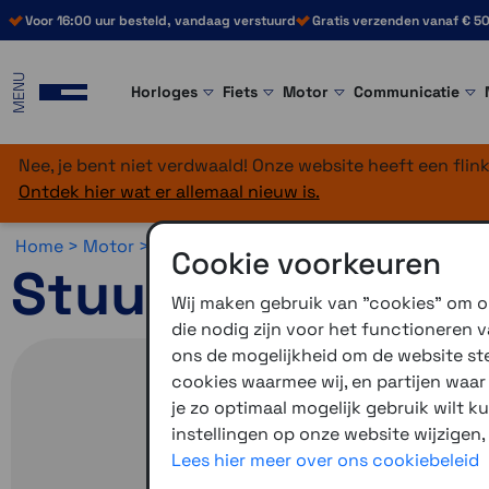
Voor 16:00 uur besteld, vandaag verstuurd
Gratis verzenden vanaf € 50
MENU
Horloges
Fiets
Motor
Communicatie
Nee, je bent niet verdwaald! Onze website heeft een fli
Ontdek hier wat er allemaal nieuw is.
Home >
Motor >
Montage >
BikePenR >
Harley Davidson
Cookie voorkeuren
Stuursteun 32ST1
Wij maken gebruik van "cookies" om on
die nodig zijn voor het functioneren
ons de mogelijkheid om de website stee
cookies waarmee wij, en partijen waa
je zo optimaal mogelijk gebruik wilt k
instellingen op onze website wijzigen,
Lees hier meer over ons cookiebeleid