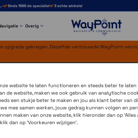
,-
Sinds 1999 de specialist
3 echte winkels!
Navigatie
Overig
nke upgrade gekregen. Dezelfde vertrouwde WayPoint-servic
 zilver chroom
ze website te laten functioneren en steeds beter te laten
 van de website, maken we ook gebruik van analytische coo
ds een stukje beter te maken en jou als klant beter van di
3 winkels voor uitleg en
r we mee samen werken, jouw gedrag kunnen volgen en pers
voor 16.00 uur besteld, 
unnen maken van onze website, klik hieronder dan op 'Alles a
verzending met PostNL 
 klik dan op 'Voorkeuren wijzigen'.
eigen reparatie- en serv
Gratis verzending vanaf