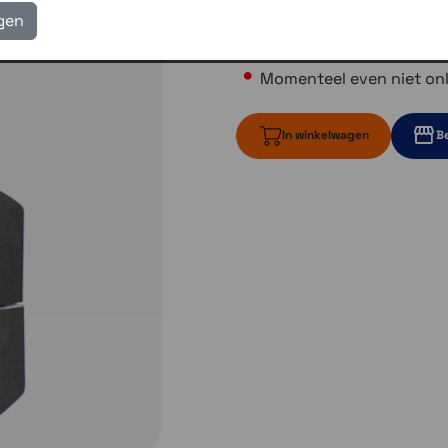
igen
€ 148,00
Momenteel even niet onl
In winkelwagen
Be
Momenteel ev
1 op voo
1 op voorraa