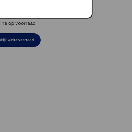
ine op voorraad
kijk winkelvoorraad
en niet op voorraad
rraad
d