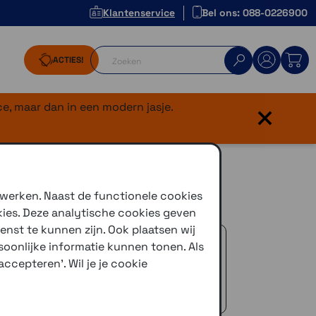
Klantenservice
Bel ons: 088-0226900
ACTIES!
×
e, maar dan in een modern jasje.
 werken. Naast de functionele cookies
kies. Deze analytische cookies geven
enst te kunnen zijn. Ook plaatsen wij
 advies!
oonlijke informatie kunnen tonen. Als
zelfde dag verstuurd (indien voorradig)
ccepteren'. Wil je je cookie
naar je adres of een PostNL afhaalpunt
icedienst
 €50,-