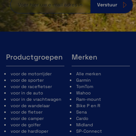
Verstuur
Productgroepen
Merken
voor de motorrijder
Alle merken
voor de sporter
Garmin
voor de racefietser
TomTom
voor in de auto
Wahoo
voor in de vrachtwagen
Ram-mount
voor de wandelaar
Bike P en R
voor de fietser
Sena
voor de camper
Cardo
voor de golfer
Midland
voor de hardloper
SP-Connect