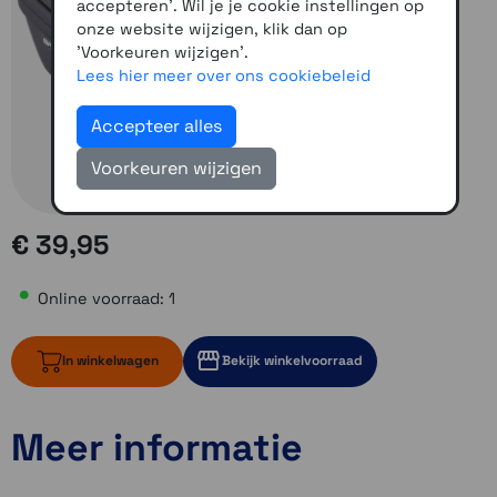
accepteren'. Wil je je cookie instellingen op
onze website wijzigen, klik dan op
'Voorkeuren wijzigen'.
Lees hier meer over ons cookiebeleid
Accepteer alles
Voorkeuren wijzigen
€ 39,95
Online voorraad: 1
In winkelwagen
Bekijk winkelvoorraad
Meer informatie
1 op voorraad
1 op voorraad
1 op voorraad