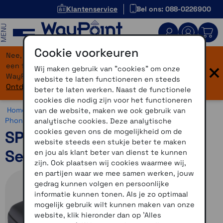
Klantenservice
Bel ons: 088-0226900
MENU
Cookie voorkeuren
Nee, je bent niet verdwaald! Onze website heeft
×
een flinke upgrade gekregen. Dezelfde vertrouwde
Wij maken gebruik van "cookies" om onze
WayPoint-service, maar dan in een modern jasje.
website te laten functioneren en steeds
Ontdek hier wat er allemaal nieuw is.
beter te laten werken. Naast de functionele
cookies die nodig zijn voor het functioneren
Home >
Motor >
Smartphone >
SP Connect >
SP Connect
van de website, maken we ook gebruik van
Phone Case >
SP Connect Universeel
analytische cookies. Deze analytische
cookies geven ons de mogelijkheid om de
SP Connect Wedge Case
website steeds een stukje beter te maken
Set SPC+
en jou als klant beter van dienst te kunnen
zijn. Ook plaatsen wij cookies waarmee wij,
en partijen waar we mee samen werken, jouw
gedrag kunnen volgen en persoonlijke
informatie kunnen tonen. Als je zo optimaal
mogelijk gebruik wilt kunnen maken van onze
website, klik hieronder dan op 'Alles