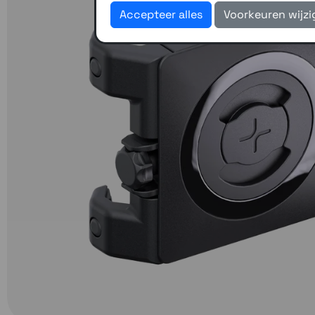
Accepteer alles
Voorkeuren wijz