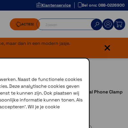
Klantenservice
Bel ons: 088-0226900
ACTIES!
×
e, maar dan in een modern jasje.
p SPC+
 werken. Naast de functionele cookies
kies. Deze analytische cookies geven
der compromis? Met de
SP Connect Universal Phone Clamp
enst te kunnen zijn. Ook plaatsen wij
 Leverbaar in 2 maten:
oonlijke informatie kunnen tonen. Als
ccepteren'. Wil je je cookie
 58-82 mm en maximaal 11mm dik
9,5 mm en maximaal 14,5mm dik