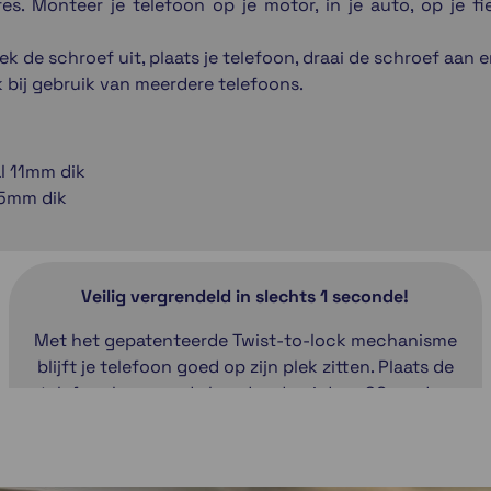
s. Monteer je telefoon op je motor, in je auto, op je 
 de schroef uit, plaats je telefoon, draai de schroef aan en
 bij gebruik van meerdere telefoons.
l 11mm dik
,5mm dik
Veilig vergrendeld in slechts 1 seconde!
Met het gepatenteerde Twist-to-lock mechanisme
blijft je telefoon goed op zijn plek zitten. Plaats de
telefoonhoes op de houder, draai deze 90 graden
met de klok mee en klaar om op pad te gaan. SP
Connect heeft een uitgebreid assortiment zodat jij
je telefoon overal kunt bevestigen. De hoesjes met