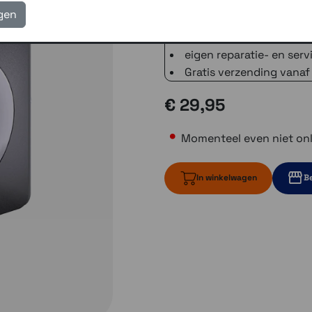
3 winkels voor uitleg en
igen
voor 16.00 uur besteld, 
verzending met PostNL 
eigen reparatie- en serv
Gratis verzending vanaf
€ 29,95
Momenteel even niet onl
In winkelwagen
Be
Momenteel ev
1 op voo
1 op voorraa