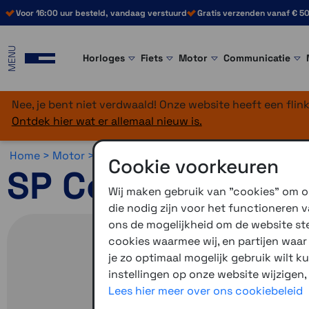
Voor 16:00 uur besteld, vandaag verstuurd
Gratis verzenden vanaf € 50
MENU
Horloges
Fiets
Motor
Communicatie
Nee, je bent niet verdwaald! Onze website heeft een fli
Ontdek hier wat er allemaal nieuw is.
Home >
Motor >
Smartphone >
SP Connect >
SP Connec
Cookie voorkeuren
SP Connect Univ
Wij maken gebruik van "cookies" om on
die nodig zijn voor het functioneren
ons de mogelijkheid om de website stee
cookies waarmee wij, en partijen waa
je zo optimaal mogelijk gebruik wilt k
instellingen op onze website wijzigen,
Lees hier meer over ons cookiebeleid