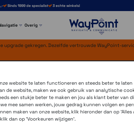
,-
Sinds 1999 de specialist
3 echte winkels!
Navigatie
Overig
nke upgrade gekregen. Dezelfde vertrouwde WayPoint-servic
t Phone Case >
SP Connect Universeel
ersal Phone Clam
ze website te laten functioneren en steeds beter te laten
 van de website, maken we ook gebruik van analytische coo
Maximale flexibiliteit zon
ds een stukje beter te maken en jou als klant beter van di
(max) SPC+
is dat mogelijk.
r we mee samen werken, jouw gedrag kunnen volgen en pers
unnen maken van onze website, klik hieronder dan op 'Alles a
Standaard: breedte tussen
 klik dan op 'Voorkeuren wijzigen'.
Max
: breedte tussen 65-8