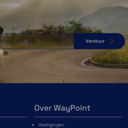
Verstuur
Over WayPoint
Vestigingen