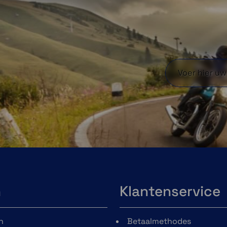
SPC+ hebben ook nog een magnetische
bevestiging.
n
Klantenservice
n
Betaalmethodes