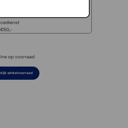
 advies!
zelfde dag verstuurd (indien voorradig)
naar je adres of een PostNL afhaalpunt
icedienst
 €50,-
ine op voorraad
kijk winkelvoorraad
en niet op voorraad
rraad
d