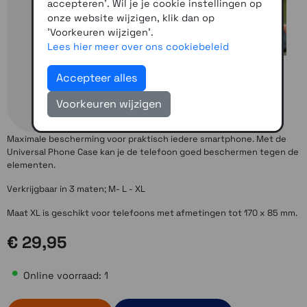
accepteren'. Wil je je cookie instellingen op
onze website wijzigen, klik dan op
'Voorkeuren wijzigen'.
Lees hier meer over ons cookiebeleid
Accepteer alles
Voorkeuren wijzigen
Maximale bescherming voor praktisch iedere smartphone. Met de
Universal Phone Case kan je de telefoon goed beschermen tegen de
elementen.
Verkrijgbaar in 3 maten; M- L - XL
Maat XL is geschikt voor telefoons met afmetingen tot 170 x 85 mm.
€ 29,95
Online voorraad: 1