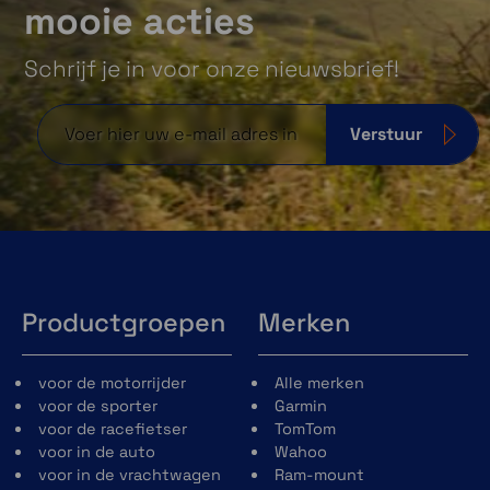
mooie acties
Schrijf je in voor onze nieuwsbrief!
Verstuur
Veilig vergrendeld in slechts 1 seconde!
Met het gepatenteerde Twist-to-lock mechanisme
blijft je telefoon goed op zijn plek zitten. Plaats de
telefoonhoes op de houder, draai deze 90 graden
met de klok mee en klaar om op pad te gaan. SP
Connect heeft een uitgebreid assortiment zodat jij
je telefoon overal kunt bevestigen. De hoesjes met
SPC+ hebben ook nog een magnetische bevestiging.
Productgroepen
Merken
voor de motorrijder
Alle merken
voor de sporter
Garmin
voor de racefietser
TomTom
voor in de auto
Wahoo
voor in de vrachtwagen
Ram-mount