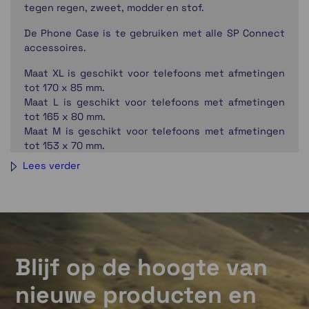
tegen regen, zweet, modder en stof.
De Phone Case is te gebruiken met alle SP Connect
accessoires.
Maat XL is geschikt voor telefoons met afmetingen
tot 170 x 85 mm.
Maat L is geschikt voor telefoons met afmetingen
tot 165 x 80 mm.
Maat M is geschikt voor telefoons met afmetingen
tot 153 x 70 mm.
Lees verder
SP Connect, een wereld vol mogelijkheden!
Of het nu gaat om de fiets, de motor, de auto,
fitness, kantoor of het dagelijks leven: SP Connect
Blijf op de hoogte van
is de ultieme motagestandaard voor een actief
leven. Eén systeem eindeloze mogelijkheden.
nieuwe producten en