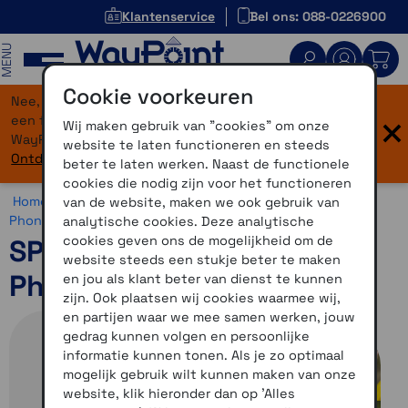
Klantenservice
Bel ons: 088-0226900
MENU
Cookie voorkeuren
Nee, je bent niet verdwaald! Onze website heeft
×
een flinke upgrade gekregen. Dezelfde vertrouwde
Wij maken gebruik van "cookies" om onze
WayPoint-service, maar dan in een modern jasje.
website te laten functioneren en steeds
Ontdek hier wat er allemaal nieuw is.
beter te laten werken. Naast de functionele
cookies die nodig zijn voor het functioneren
Home >
Motor >
Smartphone >
SP Connect >
SP Connect
van de website, maken we ook gebruik van
Phone Case >
SP Connect Universeel
analytische cookies. Deze analytische
cookies geven ons de mogelijkheid om de
SP Connect Universal
website steeds een stukje beter te maken
Phone Case maat XL SPC+
en jou als klant beter van dienst te kunnen
zijn. Ook plaatsen wij cookies waarmee wij,
en partijen waar we mee samen werken, jouw
gedrag kunnen volgen en persoonlijke
informatie kunnen tonen. Als je zo optimaal
mogelijk gebruik wilt kunnen maken van onze
website, klik hieronder dan op 'Alles