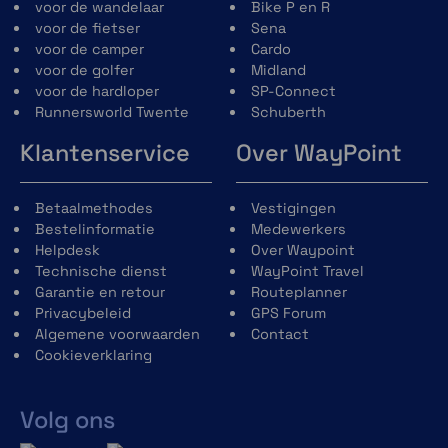
voor de wandelaar
Bike P en R
SP Connect, een oplossing voor alles
voor de fietser
Sena
voor de camper
Cardo
Met de universele oplossing kan je ierder type
voor de golfer
Midland
telefoon monteren op alle SP Connect accessoires.
voor de hardloper
SP-Connect
Veelzijdig, sterk en veilig bevestigd.
Runnersworld Twente
Schuberth
Klantenservice
Over WayPoint
Betaalmethodes
Vestigingen
Bestelinformatie
Medewerkers
Helpdesk
Over Waypoint
Technische dienst
WayPoint Travel
Garantie en retour
Routeplanner
Privacybeleid
GPS Forum
Algemene voorwaarden
Contact
Cookieverklaring
Volg ons