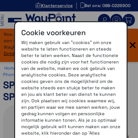
Klantenservice
Bel ons: 088-0226900
MENU
Cookie voorkeuren
Nee, je bent niet verdwaald! Onze website heeft
×
een flinke upgrade gekregen. Dezelfde vertrouwde
Wij maken gebruik van "cookies" om onze
WayPoint-service, maar dan in een modern jasje.
website te laten functioneren en steeds
Ontdek hier wat er allemaal nieuw is.
beter te laten werken. Naast de functionele
cookies die nodig zijn voor het functioneren
Home >
Motor >
Smartphone >
SP Connect >
SP Connect
van de website, maken we ook gebruik van
Phone Case >
SP Connect Phone Case accessoires
analytische cookies. Deze analytische
cookies geven ons de mogelijkheid om de
SP Connect Ring Mount
website steeds een stukje beter te maken
SPC+
en jou als klant beter van dienst te kunnen
zijn. Ook plaatsen wij cookies waarmee wij,
en partijen waar we mee samen werken, jouw
gedrag kunnen volgen en persoonlijke
informatie kunnen tonen. Als je zo optimaal
mogelijk gebruik wilt kunnen maken van onze
website, klik hieronder dan op 'Alles