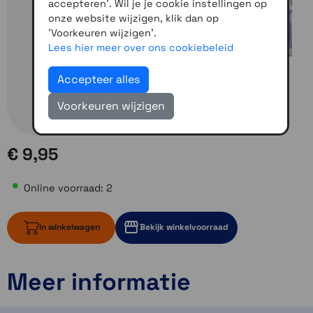
accepteren'. Wil je je cookie instellingen op
onze website wijzigen, klik dan op
'Voorkeuren wijzigen'.
Lees hier meer over ons cookiebeleid
Accepteer alles
Voorkeuren wijzigen
€ 9,95
Online voorraad: 2
In winkelwagen
Bekijk winkelvoorraad
Meer informatie
2 op voorraad
1 op voorraad
1 op voorraad