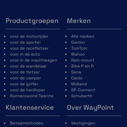
Productgroepen
Merken
voor de motorrijder
Alle merken
voor de sporter
Garmin
voor de racefietser
TomTom
voor in de auto
Wahoo
voor in de vrachtwagen
Ram-mount
voor de wandelaar
Bike P en R
voor de fietser
Sena
voor de camper
Cardo
voor de golfer
Midland
voor de hardloper
SP-Connect
Runnersworld Twente
Schuberth
Klantenservice
Over WayPoint
Betaalmethodes
Vestigingen