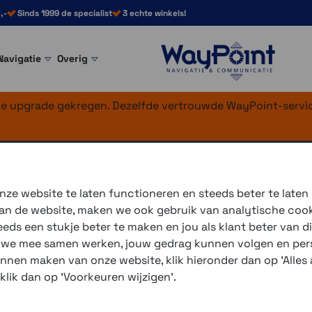
,-
Sinds 1999 de specialist
3 echte winkels!
Navigatie
Overig
nke upgrade gekregen. Dezelfde vertrouwde WayPoint-servic
t Phone Case >
SP Connect Phone Case Apple Xtreme
e Case Xtreme SP
ze website te laten functioneren en steeds beter te laten
 van de website, maken we ook gebruik van analytische coo
ds een stukje beter te maken en jou als klant beter van di
r we mee samen werken, jouw gedrag kunnen volgen en pers
unnen maken van onze website, klik hieronder dan op 'Alles a
De beste oplossing om je t
 klik dan op 'Voorkeuren wijzigen'.
met de nieuwe
Phone Case 