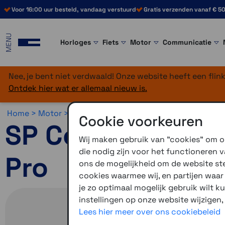
Voor 16:00 uur besteld, vandaag verstuurd
Gratis verzenden vanaf € 50
MENU
Horloges
Fiets
Motor
Communicatie
Nee, je bent niet verdwaald! Onze website heeft een fli
Ontdek hier wat er allemaal nieuw is.
Home >
Motor >
Smartphone >
SP Connect >
SP Connec
Cookie voorkeuren
SP Connect Phon
Wij maken gebruik van "cookies" om on
die nodig zijn voor het functioneren
Pro
ons de mogelijkheid om de website stee
cookies waarmee wij, en partijen waa
je zo optimaal mogelijk gebruik wilt k
instellingen op onze website wijzigen,
Lees hier meer over ons cookiebeleid