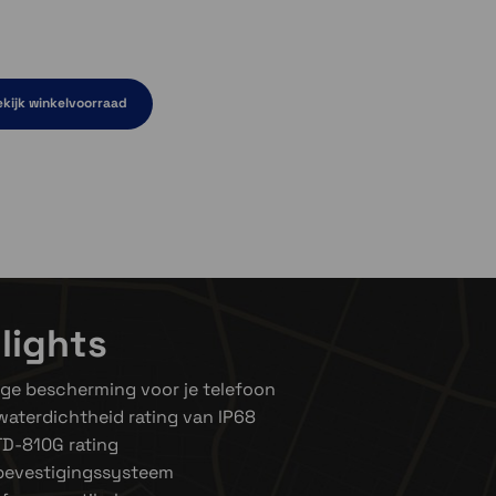
kijk winkelvoorraad
el even niet op voorraad
ven niet op voorraad
lights
ige bescherming voor je telefoon
waterdichtheid rating van IP68
D-810G rating
bevestigingssysteem