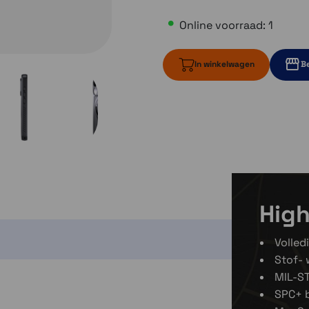
Online voorraad: 1
In winkelwagen
Be
1 op voorraad
Momente
Momenteel e
High
Volled
Stof- 
MIL-ST
SPC+ 