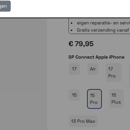
3 winkels voor uitleg en
igen
voor 16.00 uur besteld, 
verzending met PostNL 
eigen reparatie- en serv
Gratis verzending vanaf
€ 79,95
SP Connect Apple iPhone
17
Air
17
Pro
15
15
15
Plus
Pro
13 Pro Max