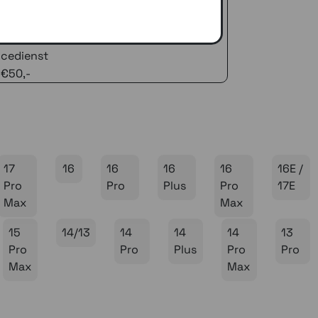
 advies!
zelfde dag verstuurd (indien voorradig)
naar je adres of een PostNL afhaalpunt
icedienst
 €50,-
17
16
16
16
16
16E /
Pro
Pro
Plus
Pro
17E
Max
Max
15
14/13
14
14
14
13
Pro
Pro
Plus
Pro
Pro
Max
Max