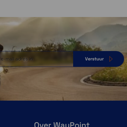
Verstuur
Over WayPoint