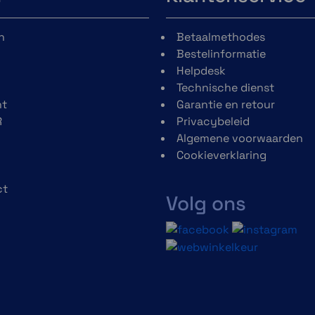
combineren is met alle
MagSafe accessoires.
n
Betaalmethodes
Ongeacht wat je gaat
Bestelinformatie
doen, je weet dat je
Helpdesk
telefoon goed beschermd
Technische dienst
is. Dankzij de vele SP
t
Garantie en retour
Connect
R
Privacybeleid
bevestigingsopties kun je
Algemene voorwaarden
jouw telefoon ook
Cookieverklaring
makkelijk bevestigen.
ct
Volg ons
h