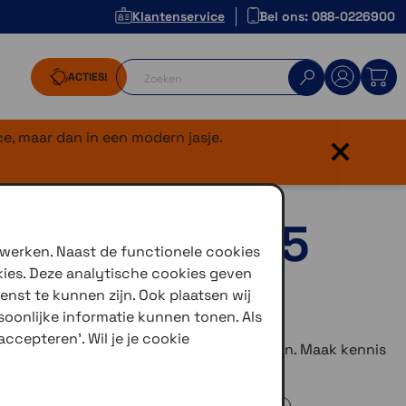
Klantenservice
Bel ons: 088-0226900
ACTIES!
×
e, maar dan in een modern jasje.
C+ iPhone 15
 werken. Naast de functionele cookies
kies. Deze analytische cookies geven
enst te kunnen zijn. Ook plaatsen wij
oonlijke informatie kunnen tonen. Als
ccepteren'. Wil je je cookie
elefoon te beschermen tegen de elementen. Maak kennis
Xtreme iPhone
van SP Connect.