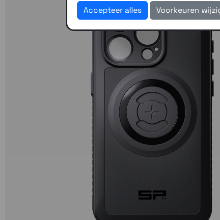
Accepteer alles
Voorkeuren wijz