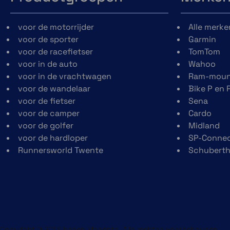
Denk hierbij aan vallen,
druk en temperatuur
voor de motorrijder
Alle merke
wisselingen. Zoals de
voor de sporter
Garmin
naam al aangeeft, je kunt
voor de racefietser
TomTom
eXtreme dingen doen met
voor in de auto
Wahoo
deze hoes.
voor in de vrachtwagen
Ram-moun
voor de wandelaar
Bike P en 
voor de fietser
Sena
voor de camper
Cardo
voor de golfer
Midland
voor de hardloper
SP-Conne
Runnersworld Twente
Schubert
Copyright © 2013-heden Magento. Alle rechten voorbehouden.