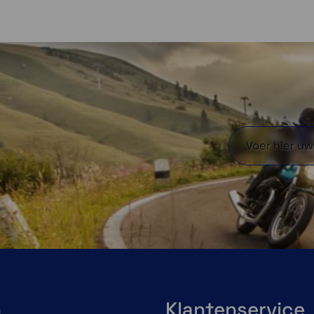
enkel probleem meer. De
hoes is dus volledig
waterdicht. De bediening
van het touchscreen
wordt niet nadelig
beïinvloed door de
beschermlaag
De SP Connect Phone
Case Xtreme beschikt over
SPC+
bevestigingssysteem. Dit
gecombineerd met een
magnetische ring zodat je
telefoon ook te
n
Klantenservice