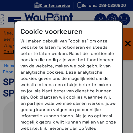
Klantenservice
Bel ons: 088-0226900
MENU
Cookie voorkeuren
Nee, je bent niet verdwaald! Onze website heeft
×
een flinke upgrade gekregen. Dezelfde vertrouwde
Wij maken gebruik van "cookies" om onze
WayPoint-service, maar dan in een modern jasje.
website te laten functioneren en steeds
Ontdek hier wat er allemaal nieuw is.
beter te laten werken. Naast de functionele
cookies die nodig zijn voor het functioneren
Home >
Motor >
Smartphone >
SP Connect >
SP Connect
van de website, maken we ook gebruik van
Phone Case >
SP Connect Phone Case Samsung
analytische cookies. Deze analytische
cookies geven ons de mogelijkheid om de
SP Connect Phone Case
website steeds een stukje beter te maken
SPC+ Samsung-S25 Plus
en jou als klant beter van dienst te kunnen
zijn. Ook plaatsen wij cookies waarmee wij,
en partijen waar we mee samen werken, jouw
gedrag kunnen volgen en persoonlijke
informatie kunnen tonen. Als je zo optimaal
mogelijk gebruik wilt kunnen maken van onze
website, klik hieronder dan op 'Alles