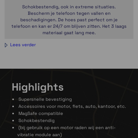
Schokbestendig, ook in extreme situaties.
Bescherm je telefoon tegen vallen en
beschadigingen. De hoes past perfect om je
telefoon en kan er 24/7 om blijven zitten. Het 3 laags
materiaal gaat lang mee.
Lees verder
Highlights
Veilig vergrendeld in slechts 1 seconde!
Met het gepatenteerde Twist-to-lock mechanisme
Supersnelle bevestiging
blijft je telefoon goed op zijn plek zitten. Plaats de
Accessoires voor motor, fiets, auto, kantoor, etc.
telefoonhoes op de houder, draai deze 90 graden
MagSafe compatible
met de klok mee en klaar om op pad te gaan. SP
Schokbestendig
Connect heeft een uitgebreid assortiment zodat jij
(bij gebruik op een motor raden wij een anti-
je telefoon overal kunt bevestigen. De hoesjes met
vibratie module aan)
SPC+ hebben ook nog een magnetische bevestiging.