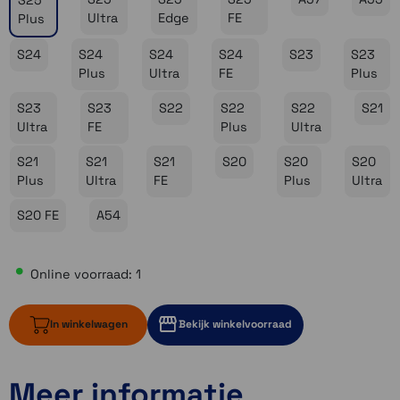
S25
Ultra
Edge
FE
Plus
S24
S24
S24
S24
S23
S23
Plus
Ultra
FE
Plus
S23
S23
S22
S22
S22
S21
Ultra
FE
Plus
Ultra
S21
S21
S21
S20
S20
S20
Plus
Ultra
FE
Plus
Ultra
S20 FE
A54
Online voorraad: 1
In winkelwagen
Bekijk winkelvoorraad
Meer informatie
1 op voorraad