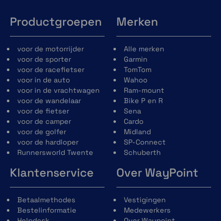
Productgroepen
Merken
voor de motorrijder
Alle merken
voor de sporter
Garmin
voor de racefietser
TomTom
voor in de auto
Wahoo
voor in de vrachtwagen
Ram-mount
voor de wandelaar
Bike P en R
voor de fietser
Sena
voor de camper
Cardo
voor de golfer
Midland
voor de hardloper
SP-Connect
Runnersworld Twente
Schuberth
Klantenservice
Over WayPoint
Betaalmethodes
Vestigingen
Bestelinformatie
Medewerkers
Helpdesk
Over Waypoint