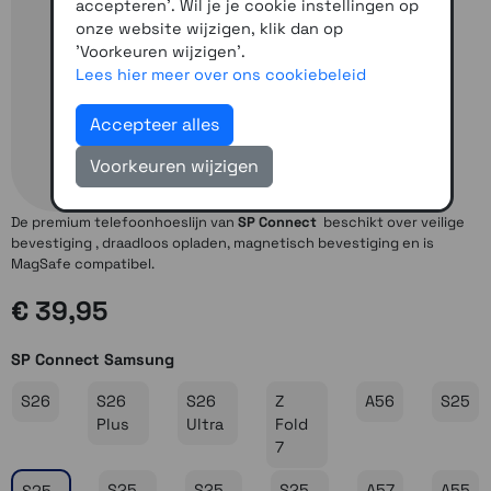
accepteren'. Wil je je cookie instellingen op
onze website wijzigen, klik dan op
'Voorkeuren wijzigen'.
Lees hier meer over ons cookiebeleid
Accepteer alles
Voorkeuren wijzigen
De premium telefoonhoeslijn van
SP Connect
beschikt over veilige
bevestiging , draadloos opladen, magnetisch bevestiging en is
MagSafe compatibel.
€ 39,95
SP Connect Samsung
S26
S26
S26
Z
A56
S25
Plus
Ultra
Fold
7
S25
S25
S25
A57
A55