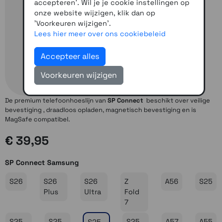
accepteren'. Wil je je cookie instellingen op
onze website wijzigen, klik dan op
'Voorkeuren wijzigen'.
Lees hier meer over ons cookiebeleid
Accepteer alles
Voorkeuren wijzigen
De premium telefoonhoeslijn van
SP Connect
beschikt over veilige
bevestiging , draadloos opladen, magnetisch bevestiging en is
MagSafe compatibel.
€ 39,95
SP Connect Samsung
S26
S26
S26
Z
A56
S25
Plus
Ultra
Fold
7
S25
S25
S25
A57
A55