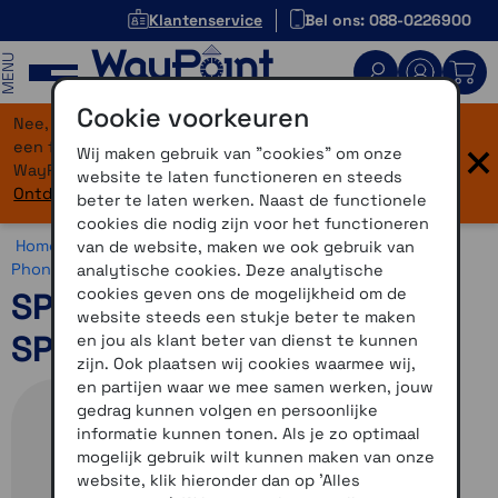
Klantenservice
Bel ons: 088-0226900
MENU
Cookie voorkeuren
Nee, je bent niet verdwaald! Onze website heeft
×
een flinke upgrade gekregen. Dezelfde vertrouwde
Wij maken gebruik van "cookies" om onze
WayPoint-service, maar dan in een modern jasje.
website te laten functioneren en steeds
Ontdek hier wat er allemaal nieuw is.
beter te laten werken. Naast de functionele
cookies die nodig zijn voor het functioneren
Home >
Motor >
Smartphone >
SP Connect >
SP Connect
van de website, maken we ook gebruik van
Phone Case >
SP Connect Phone Case Samsung
analytische cookies. Deze analytische
cookies geven ons de mogelijkheid om de
SP Connect Phone Case
website steeds een stukje beter te maken
SPC+ Samsung-S25 Edge
en jou als klant beter van dienst te kunnen
zijn. Ook plaatsen wij cookies waarmee wij,
en partijen waar we mee samen werken, jouw
gedrag kunnen volgen en persoonlijke
informatie kunnen tonen. Als je zo optimaal
mogelijk gebruik wilt kunnen maken van onze
website, klik hieronder dan op 'Alles