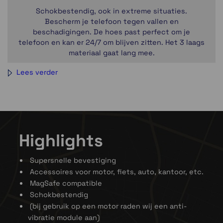
Schokbestendig, ook in extreme situaties.
Bescherm je telefoon tegen vallen en
beschadigingen. De hoes past perfect om je
telefoon en kan er 24/7 om blijven zitten. Het 3 laags
materiaal gaat lang mee.
Lees verder
Highlights
Veilig vergrendeld in slechts 1 seconde!
Met het gepatenteerde Twist-to-lock mechanisme
Supersnelle bevestiging
blijft je telefoon goed op zijn plek zitten. Plaats de
Accessoires voor motor, fiets, auto, kantoor, etc.
telefoonhoes op de houder, draai deze 90 graden
MagSafe compatible
met de klok mee en klaar om op pad te gaan. SP
Schokbestendig
Connect heeft een uitgebreid assortiment zodat jij
(bij gebruik op een motor raden wij een anti-
je telefoon overal kunt bevestigen. De hoesjes met
vibratie module aan)
SPC+ hebben ook nog een magnetische bevestiging.