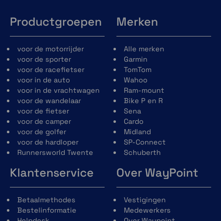
Productgroepen
Merken
voor de motorrijder
Alle merken
voor de sporter
Garmin
voor de racefietser
TomTom
voor in de auto
Wahoo
voor in de vrachtwagen
Ram-mount
voor de wandelaar
Bike P en R
voor de fietser
Sena
voor de camper
Cardo
voor de golfer
Midland
voor de hardloper
SP-Connect
Runnersworld Twente
Schuberth
Klantenservice
Over WayPoint
Betaalmethodes
Vestigingen
Bestelinformatie
Medewerkers
Helpdesk
Over Waypoint