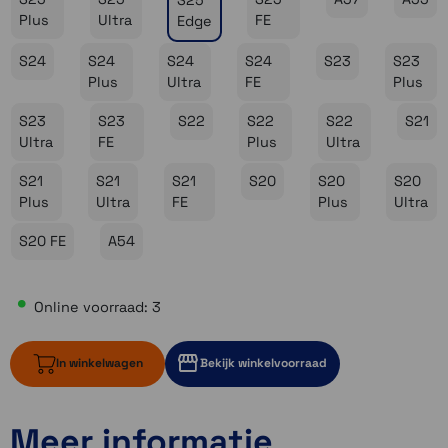
S25
Plus
Ultra
FE
Edge
S24
S24
S24
S24
S23
S23
Plus
Ultra
FE
Plus
S23
S23
S22
S22
S22
S21
Ultra
FE
Plus
Ultra
S21
S21
S21
S20
S20
S20
Plus
Ultra
FE
Plus
Ultra
S20 FE
A54
Online voorraad: 3
In winkelwagen
Bekijk winkelvoorraad
Meer informatie
3 op voorraad