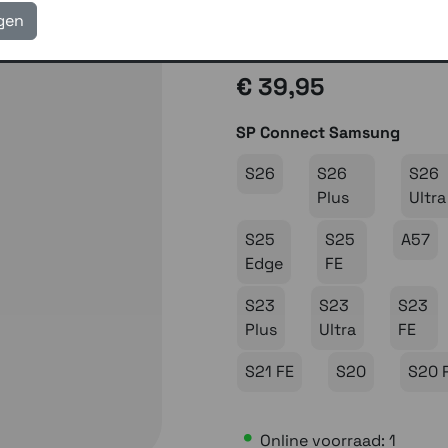
eigen reparatie- en serv
igen
Gratis verzending vanaf
€ 39,95
SP Connect Samsung
S26
S26
S26
Plus
Ultra
S25
S25
A57
Edge
FE
S23
S23
S23
Plus
Ultra
FE
S21 FE
S20
S20 
Online voorraad: 1