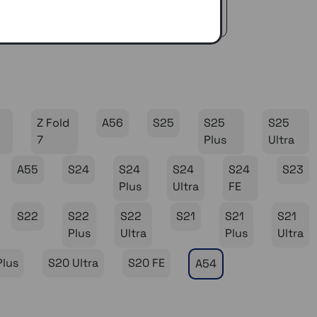
icedienst
 €50,-
Z Fold
A56
S25
S25
S25
7
Plus
Ultra
A55
S24
S24
S24
S24
S23
Plus
Ultra
FE
S22
S22
S22
S21
S21
S21
Plus
Ultra
Plus
Ultra
Plus
S20 Ultra
S20 FE
A54