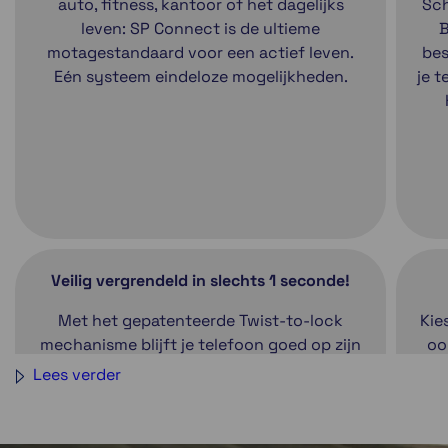
auto, fitness, kantoor of het dagelijks
Sch
leven: SP Connect is de ultieme
B
motagestandaard voor een actief leven.
bes
Eén systeem eindeloze mogelijkheden.
je t
Veilig vergrendeld in slechts 1 seconde!
Met het gepatenteerde Twist-to-lock
Kie
mechanisme blijft je telefoon goed op zijn
oo
plek zitten. Plaats de telefoonhoes op de
zij
Lees verder
houder, draai deze 90 graden met de klok
van
mee en klaar om op pad te gaan. SP
ga
Connect heeft een uitgebreid assortiment
een