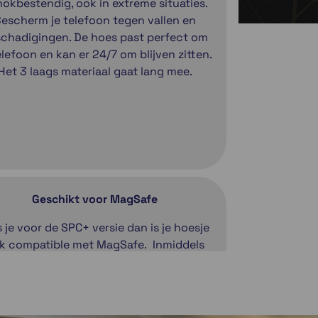
okbestendig, ook in extreme situaties.
escherm je telefoon tegen vallen en
chadigingen. De hoes past perfect om
elefoon en kan er 24/7 om blijven zitten.
Het 3 laags materiaal gaat lang mee.
Geschikt voor MagSafe
s je voor de SPC+ versie dan is je hoesje
k compatible met MagSafe. Inmiddels
n er tal van accessoires die hier gebruik
 maken en bevestigen van accessoires
at nog makkelijker. Ook bij gebruik van
 draadloze oplader weet je zeker dat je