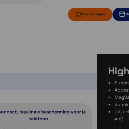
In winkelwagen
Be
1 op voorraad
Momente
1 op voorraa
High
Supers
Access
MagSa
Schok
(bij g
Connect, maximale bescherming voor je
telefoon
aan)