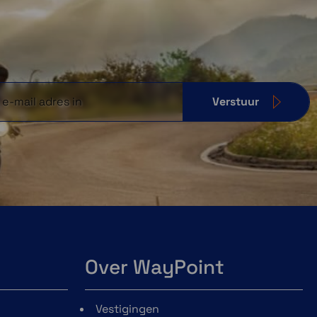
Verstuur
Over WayPoint
Vestigingen