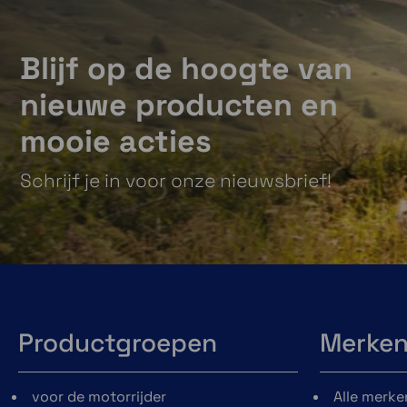
zodat jij je telefoon overal kunt bevestigen.
De hoesjes met SPC+ hebben ook nog een
Blijf op de hoogte van
magnetische bevestiging.
nieuwe producten en
mooie acties
Schrijf je in voor onze nieuwsbrief!
Productgroepen
Merke
voor de motorrijder
Alle merke