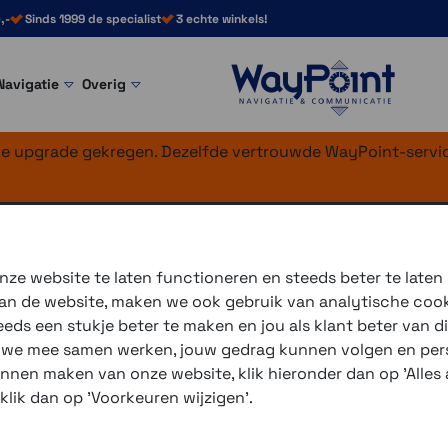
,-
Sinds 1999 de specialist
3 echte winkels!
Navigatie
Overig
nke upgrade gekregen. Dezelfde vertrouwde WayPoint-servic
t Phone Case >
SP Connect Phone Case Samsung
ne Case SPC+ Sa
ze website te laten functioneren en steeds beter te laten
 van de website, maken we ook gebruik van analytische coo
De premium telefoonhoesli
ds een stukje beter te maken en jou als klant beter van di
draadloos opladen, magneti
r we mee samen werken, jouw gedrag kunnen volgen en pers
unnen maken van onze website, klik hieronder dan op 'Alles a
3 winkels voor uitleg en
 klik dan op 'Voorkeuren wijzigen'.
voor 16.00 uur besteld, 
verzending met PostNL 