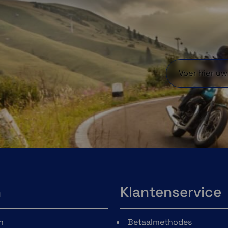
telefoon goed op de lader ligt.
n
Klantenservice
n
Betaalmethodes