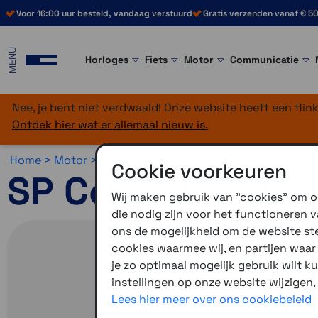
Voor 16:00 uur besteld, vandaag verstuurd
Gratis verzenden vanaf € 50
MENU
Horloges
Fiets
Motor
Communicatie
Nee, je bent niet verdwaald! Onze website heeft een fli
Ontdek hier wat er allemaal nieuw is.
Home >
Motor >
Smartphone >
SP Connect >
SP Connec
Cookie voorkeuren
SP Connect Pho
Wij maken gebruik van "cookies" om on
die nodig zijn voor het functioneren
ons de mogelijkheid om de website stee
cookies waarmee wij, en partijen waa
je zo optimaal mogelijk gebruik wilt k
instellingen op onze website wijzigen,
Lees hier meer over ons cookiebeleid