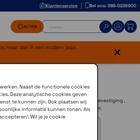
Klantenservice
Bel ons: 088-0226900
ACTIES!
×
e, maar dan in een modern jasje.
msung A54
 werken. Naast de functionele cookies
kies. Deze analytische cookies geven
jn van
SP Connect
beschikt over veilige bevestiging ,
enst te kunnen zijn. Ook plaatsen wij
sch bevestiging en is MagSafe compatibel.
oonlijke informatie kunnen tonen. Als
ccepteren'. Wil je je cookie
 advies!
zelfde dag verstuurd (indien voorradig)
naar je adres of een PostNL afhaalpunt