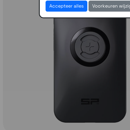
Accepteer alles
Voorkeuren wijz