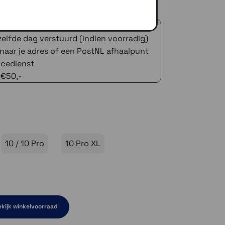
dere activiteiten.
 advies!
zelfde dag verstuurd (indien voorradig)
naar je adres of een PostNL afhaalpunt
icedienst
 €50,-
10 / 10 Pro
10 Pro XL
kijk winkelvoorraad