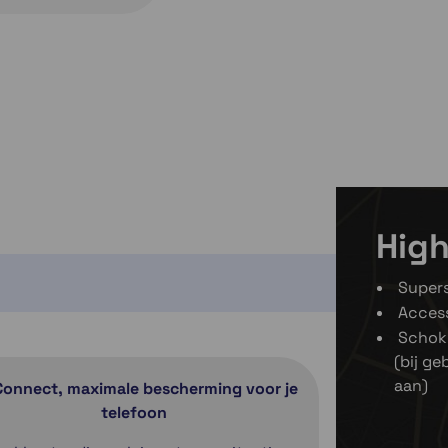
2 op voorraad
Momente
Momenteel e
High
Supers
Access
Schok
(bij ge
aan)
Connect, maximale bescherming voor je
telefoon