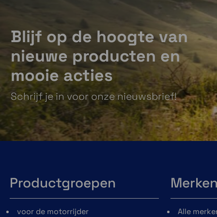
zodat jij je telefoon overal kunt bevestigen.
De hoesjes met SPC+ hebben ook nog een
Blijf op de hoogte van
magnetische bevestiging.
nieuwe producten en
mooie acties
Schrijf je in voor onze nieuwsbrief!
Productgroepen
Merke
voor de motorrijder
Alle merke