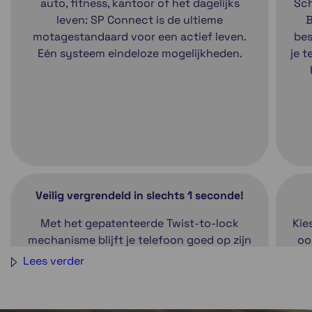
auto, fitness, kantoor of het dagelijks
Sch
leven: SP Connect is de ultieme
B
motagestandaard voor een actief leven.
bes
Eén systeem eindeloze mogelijkheden.
je t
Veilig vergrendeld in slechts 1 seconde!
Met het gepatenteerde Twist-to-lock
Kie
mechanisme blijft je telefoon goed op zijn
oo
plek zitten. Plaats de telefoonhoes op de
zij
Lees verder
houder, draai deze 90 graden met de klok
van
mee en klaar om op pad te gaan. SP
ga
Connect heeft een uitgebreid assortiment
een