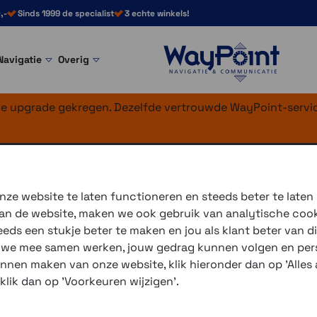
,-
Sinds 1999 de specialist
3 echte winkels!
Navigatie
Overig
nke upgrade gekregen. Dezelfde vertrouwde WayPoint-servic
t Phone Case >
SP Connect Phone Case Google Pixel
e Case Google 9 
ze website te laten functioneren en steeds beter te laten
 van de website, maken we ook gebruik van analytische coo
Slank, flexibel en zeer veil
ds een stukje beter te maken en jou als klant beter van di
telefoonhoes. Perfect gevor
r we mee samen werken, jouw gedrag kunnen volgen en pers
seconde op elke SP Conne
unnen maken van onze website, klik hieronder dan op 'Alles a
 klik dan op 'Voorkeuren wijzigen'.
Geniet van maximale veiligh
het dagelijks leven. Tijdens 