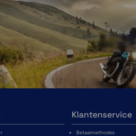
telefoon goed op de lader ligt.
n
Klantenservice
n
Betaalmethodes