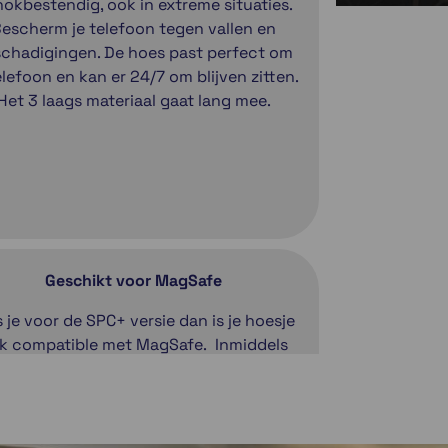
okbestendig, ook in extreme situaties.
escherm je telefoon tegen vallen en
chadigingen. De hoes past perfect om
elefoon en kan er 24/7 om blijven zitten.
Het 3 laags materiaal gaat lang mee.
Geschikt voor MagSafe
s je voor de SPC+ versie dan is je hoesje
k compatible met MagSafe. Inmiddels
n er tal van accessoires die hier gebruik
 maken en bevestigen van accessoires
at nog makkelijker. Ook bij gebruik van
 draadloze oplader weet je zeker dat je