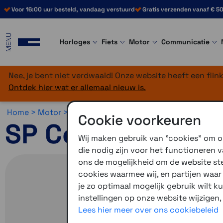
Voor 16:00 uur besteld, vandaag verstuurd
Gratis verzenden vanaf € 50
MENU
Horloges
Fiets
Motor
Communicatie
Nee, je bent niet verdwaald! Onze website heeft een fli
Ontdek hier wat er allemaal nieuw is.
Home >
Motor >
Smartphone >
SP Connect >
SP Connec
Cookie voorkeuren
SP Connect Phon
Wij maken gebruik van "cookies" om on
die nodig zijn voor het functioneren
ons de mogelijkheid om de website stee
cookies waarmee wij, en partijen waa
je zo optimaal mogelijk gebruik wilt k
instellingen op onze website wijzigen,
Lees hier meer over ons cookiebeleid