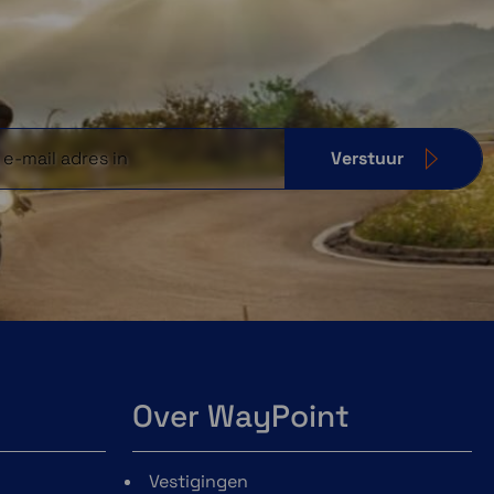
Verstuur
Over WayPoint
Vestigingen