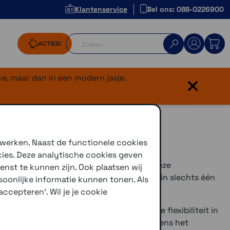
Klantenservice
Bel ons: 088-0226900
ACTIES!
×
e, maar dan in een modern jasje.
Pro XL
 werken. Naast de functionele cookies
kies. Deze analytische cookies geven
ig. Geniet van optimale bescherming met deze
enst te kunnen zijn. Ook plaatsen wij
md om in je hand te passen, je kunt hem in slechts één
oonlijke informatie kunnen tonen. Als
ct-houder monteren.
ccepteren'. Wil je je cookie
eid voor uw mobiele telefoon en maximale flexibiliteit in
het fietsen of motorrijden, in de auto, tijdens het