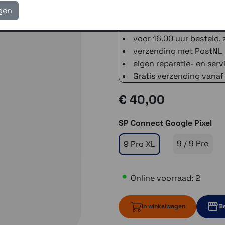
hardlopen, golfen en vele an
igen
3 winkels voor uitleg en
voor 16.00 uur besteld, 
verzending met PostNL 
eigen reparatie- en serv
Gratis verzending vanaf
€ 40,00
SP Connect Google Pixel
9 / 9 Pro
9 Pro XL
Online voorraad: 2
In winkelwagen
Be