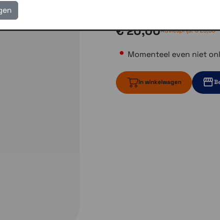
Gratis verzending vanaf
igen
€ 20,00
Adviesprijs:
€ 29,95
Momenteel even niet onl
In winkelwagen
Be
Momenteel ev
Momente
Momenteel e