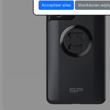
Accepteer alles
Voorkeuren wijz