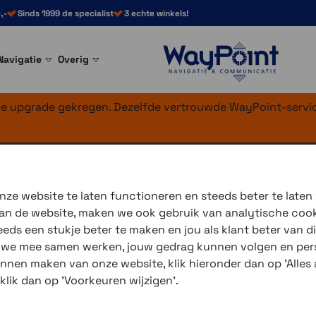
,-
Sinds 1999 de specialist
3 echte winkels!
Navigatie
Overig
nke upgrade gekregen. Dezelfde vertrouwde WayPoint-servic
e Case Galaxy S21
ze website te laten functioneren en steeds beter te laten
 van de website, maken we ook gebruik van analytische coo
Let op; dit betreft niet de 
ds een stukje beter te maken en jou als klant beter van di
r we mee samen werken, jouw gedrag kunnen volgen en pers
3 winkels voor uitleg en
unnen maken van onze website, klik hieronder dan op 'Alles a
voor 16.00 uur besteld, 
 klik dan op 'Voorkeuren wijzigen'.
verzending met PostNL 
eigen reparatie- en serv