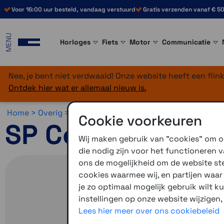
Voor 16:00 uur besteld, vandaag verstuurd
Gratis verzenden vanaf € 50
MENU
Horloges
Fiets
Motor
Communicatie
Nee, je bent niet verdwaald! Onze website heeft een fli
Ontdek hier wat er allemaal nieuw is.
Home >
Overig >
Opruiming >
Diversen
Cookie voorkeuren
SP Connect Phon
Wij maken gebruik van "cookies" om on
die nodig zijn voor het functioneren
ons de mogelijkheid om de website stee
cookies waarmee wij, en partijen waa
je zo optimaal mogelijk gebruik wilt k
instellingen op onze website wijzigen,
Lees hier meer over ons cookiebeleid