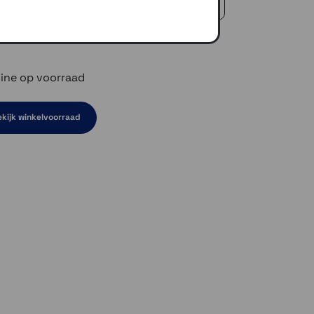
 €50,-
ine op voorraad
kijk winkelvoorraad
en niet op voorraad
el even niet op voorraad
ven niet op voorraad