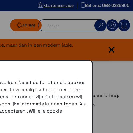
Klantenservice
Bel ons: 088-0226900
ACTIES!
×
e, maar dan in een modern jasje.
 Ultra
 werken. Naast de functionele cookies
kies. Deze analytische cookies geven
SPC+ aansluiting, maar de oudere (rechte) aansluiting.
enst te kunnen zijn. Ook plaatsen wij
oonlijke informatie kunnen tonen. Als
 advies!
ccepteren'. Wil je je cookie
zelfde dag verstuurd (indien voorradig)
naar je adres of een PostNL afhaalpunt
icedienst