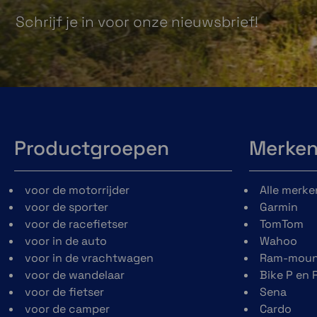
Schrijf je in voor onze nieuwsbrief!
Productgroepen
Merke
voor de motorrijder
Alle merke
voor de sporter
Garmin
voor de racefietser
TomTom
voor in de auto
Wahoo
voor in de vrachtwagen
Ram-moun
voor de wandelaar
Bike P en 
voor de fietser
Sena
voor de camper
Cardo