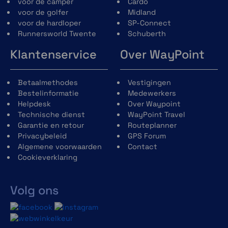
voor de camper
Cardo
smartphone voor navigatie op uw fiets en houd altijd
voor de golfer
Midland
de route in de gaten. Maximale veiligheid en gewoon
voor de hardloper
SP-Connect
praktisch.
Runnersworld Twente
Schuberth
CNC-gefreesd uit aluminium van
Klantenservice
Over WayPoint
vliegtuigkwaliteit
Mobiele telefoon kan staand of liggend worden
bevestigd
Betaalmethodes
Vestigingen
Superstabiele 360°-verstelling in 6°-stappen
Bestelinformatie
Medewerkers
Helpdesk
Over Waypoint
Technische dienst
WayPoint Travel
Garantie en retour
Routeplanner
Privacybeleid
GPS Forum
Algemene voorwaarden
Contact
Cookieverklaring
SP Connect Charging Anti Vibration Module SPC+
Volg ons
Met de oplaadbare antivibratiemodule kunt u deze
trillingen tot 60% verminderen dankzij de speciaal
ontwikkelde elastomeer inlay. Tegelijkertijd kunt u