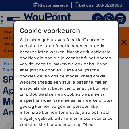
Klantenservice
Bel ons: 088-0226900
MENU
Cookie voorkeuren
Nee, je bent niet verdwaald! Onze website heeft
×
een flinke upgrade gekregen. Dezelfde vertrouwde
Wij maken gebruik van "cookies" om onze
WayPoint-service, maar dan in een modern jasje.
website te laten functioneren en steeds
Ontdek hier wat er allemaal nieuw is.
beter te laten werken. Naast de functionele
cookies die nodig zijn voor het functioneren
Home >
Motor >
Smartphone >
SP Connect >
SP Connect
van de website, maken we ook gebruik van
Phone Case >
SP Connect Phone Case Apple
analytische cookies. Deze analytische
cookies geven ons de mogelijkheid om de
SP Connect Phone Case
website steeds een stukje beter te maken
Apple iPhone 16 Pro Max
en jou als klant beter van dienst te kunnen
zijn. Ook plaatsen wij cookies waarmee wij,
Moto Mount Pro Charging
en partijen waar we mee samen werken, jouw
gedrag kunnen volgen en persoonlijke
Anti Vibration
informatie kunnen tonen. Als je zo optimaal
mogelijk gebruik wilt kunnen maken van onze
website, klik hieronder dan op 'Alles