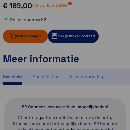
€ 189,00
Adviesprijs:
€ 209,95
Online voorraad: 3
In winkelwagen
Bekijk winkelvoorraad
Meer informatie
3 op voorraad
1 op voorraad
2 op voorraad
Overzicht
Specificaties
In de verpakking
SP Connect, een wereld vol mogelijkheden!
Of het nu gaat om de fiets, de motor, de auto,
fitness, kantoor of het dagelijks leven: SP Connect
is de ultieme motagestandaard voor een actief