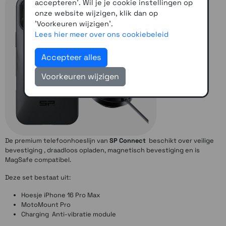
accepteren'. Wil je je cookie instellingen op
onze website wijzigen, klik dan op
'Voorkeuren wijzigen'.
Lees hier meer over ons cookiebeleid
Accepteer alles
Voorkeuren wijzigen
De premium telefoonhoeslijn van
SP Connect
beschikt over veilige
bevestiging , draadloos opladen, magnetisch bevestiging en is
MagSafe compatibel.
Deze set bestaat uit:
Hoesje iPhone 16 Pro Max
MotoMount Pro
Charging Anti-vibratie module