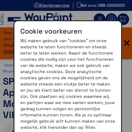
Klantenservice
Bel ons: 088-0226900
MENU
Cookie voorkeuren
Nee, je bent niet verdwaald! Onze website heeft
×
een flinke upgrade gekregen. Dezelfde vertrouwde
Wij maken gebruik van "cookies" om onze
WayPoint-service, maar dan in een modern jasje.
website te laten functioneren en steeds
Ontdek hier wat er allemaal nieuw is.
beter te laten werken. Naast de functionele
cookies die nodig zijn voor het functioneren
Home >
Motor >
Smartphone >
SP Connect >
SP Connect
van de website, maken we ook gebruik van
Phone Case >
SP Connect Phone Case Apple
analytische cookies. Deze analytische
cookies geven ons de mogelijkheid om de
SP Connect Phone Case
website steeds een stukje beter te maken
Apple iPhone 16 Pro Max
en jou als klant beter van dienst te kunnen
zijn. Ook plaatsen wij cookies waarmee wij,
Moto Mount Pro Anti
en partijen waar we mee samen werken, jouw
gedrag kunnen volgen en persoonlijke
Vibration
informatie kunnen tonen. Als je zo optimaal
mogelijk gebruik wilt kunnen maken van onze
website, klik hieronder dan op 'Alles