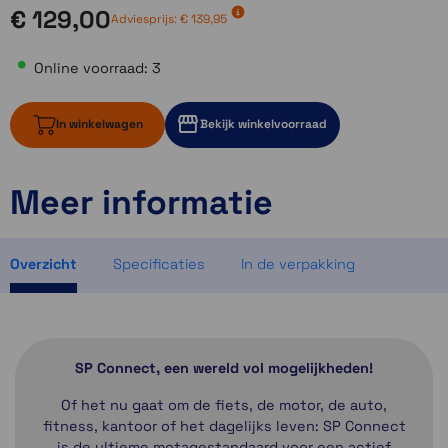
€ 129,00
Adviesprijs:
€ 139,95
Online voorraad: 3
In winkelwagen
Bekijk winkelvoorraad
Meer informatie
3 op voorraad
1 op voorraad
2 op voorraad
Overzicht
Specificaties
In de verpakking
SP Connect, een wereld vol mogelijkheden!
Of het nu gaat om de fiets, de motor, de auto,
fitness, kantoor of het dagelijks leven: SP Connect
is de ultieme motagestandaard voor een actief