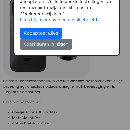
accepteren'. Wil je je cookie instellingen op
onze website wijzigen, klik dan op
'Voorkeuren wijzigen'.
Lees hier meer over ons cookiebeleid
Accepteer alles
Voorkeuren wijzigen
De premium telefoonhoeslijn van
SP Connect
beschikt over veilige
bevestiging , draadloos opladen, magnetisch bevestiging en is
MagSafe compatibel.
Deze set bestaat uit:
Hoesje iPhone 16 Pro Max
MotoMount Pro
Anti-vibratie module