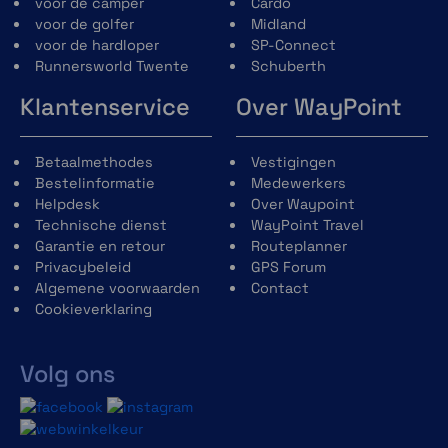
voor de camper
Cardo
smartphone voor navigatie op uw fiets en houd altijd
voor de golfer
Midland
de route in de gaten. Maximale veiligheid en gewoon
voor de hardloper
SP-Connect
praktisch.
Runnersworld Twente
Schuberth
CNC-gefreesd uit aluminium van
Klantenservice
Over WayPoint
vliegtuigkwaliteit
Mobiele telefoon kan staand of liggend worden
bevestigd
Betaalmethodes
Vestigingen
Superstabiele 360°-verstelling in 6°-stappen
Bestelinformatie
Medewerkers
Helpdesk
Over Waypoint
Technische dienst
WayPoint Travel
Garantie en retour
Routeplanner
Privacybeleid
GPS Forum
Algemene voorwaarden
Contact
Cookieverklaring
SP Connect Anti Vibration Module SPC+
Volg ons
Met de antivibratiemodule kunt u deze trillingen tot
60% verminderen dankzij de speciaal ontwikkelde
elastomeer inlay . Bied uw mobiele telefoon extra