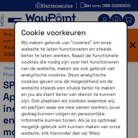
Klantenservice
Bel ons: 088-0226900
MENU
Cookie voorkeuren
Nee, je bent niet verdwaald! Onze website heeft
×
een flinke upgrade gekregen. Dezelfde vertrouwde
Wij maken gebruik van "cookies" om onze
WayPoint-service, maar dan in een modern jasje.
website te laten functioneren en steeds
Ontdek hier wat er allemaal nieuw is.
beter te laten werken. Naast de functionele
cookies die nodig zijn voor het functioneren
Home >
Motor >
Smartphone >
SP Connect >
SP Connect
van de website, maken we ook gebruik van
Phone Case >
SP Connect Phone Case Apple
analytische cookies. Deze analytische
cookies geven ons de mogelijkheid om de
SP Connect Phone Case
website steeds een stukje beter te maken
Apple iPhone 15 Pro
en jou als klant beter van dienst te kunnen
zijn. Ook plaatsen wij cookies waarmee wij,
inclusief Moto Mount Pro
en partijen waar we mee samen werken, jouw
gedrag kunnen volgen en persoonlijke
en charging antivibratie
informatie kunnen tonen. Als je zo optimaal
mogelijk gebruik wilt kunnen maken van onze
module
website, klik hieronder dan op 'Alles