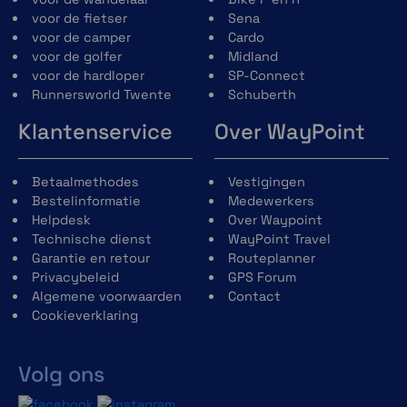
voor de fietser
Sena
Kies een liggende of staande formaat. Gebruik uw
voor de camper
Cardo
smartphone voor navigatie op uw fiets en houd altijd
voor de golfer
Midland
de route in de gaten. Maximale veiligheid en gewoon
voor de hardloper
SP-Connect
praktisch.
Runnersworld Twente
Schuberth
CNC-gefreesd uit aluminium van
Klantenservice
Over WayPoint
vliegtuigkwaliteit
Mobiele telefoon kan staand of liggend worden
bevestigd
Betaalmethodes
Vestigingen
Superstabiele 360°-verstelling in 6°-stappen
Bestelinformatie
Medewerkers
Helpdesk
Over Waypoint
Technische dienst
WayPoint Travel
Garantie en retour
Routeplanner
Privacybeleid
GPS Forum
Algemene voorwaarden
Contact
Cookieverklaring
SP Connect Charging Anti Vibration Module SPC+
Volg ons
Met de oplaadbare antivibratiemodule kunt u deze