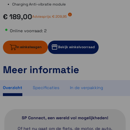
Charging Anti-vibratie module
€ 189,00
Adviesprijs:
€ 209,95
Online voorraad: 2
In winkelwagen
Bekijk winkelvoorraad
Meer informatie
2 op voorraad
2 op voorraad
1 op voorraad
Overzicht
Specificaties
In de verpakking
SP Connect, een wereld vol mogelijkheden!
Of het nu gaat om de fiets, de motor, de auto,