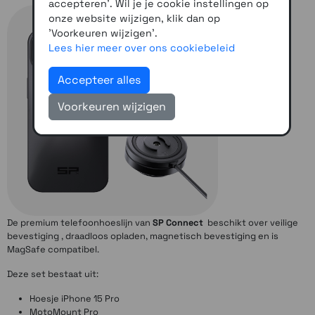
accepteren'. Wil je je cookie instellingen op
onze website wijzigen, klik dan op
'Voorkeuren wijzigen'.
Lees hier meer over ons cookiebeleid
Accepteer alles
Voorkeuren wijzigen
De premium telefoonhoeslijn van
SP Connect
beschikt over veilige
bevestiging , draadloos opladen, magnetisch bevestiging en is
MagSafe compatibel.
Deze set bestaat uit:
Hoesje iPhone 15 Pro
MotoMount Pro