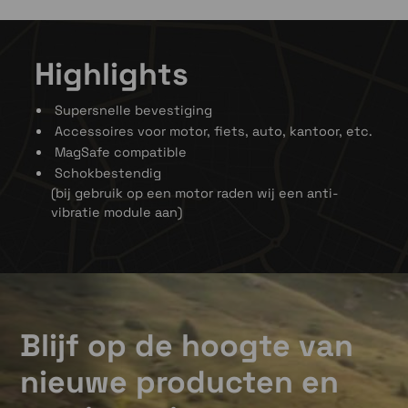
Highlights
Veilig vergrendeld in slechts 1 seconde!
Met het gepatenteerde Twist-to-lock mechanisme
Supersnelle bevestiging
blijft je telefoon goed op zijn plek zitten. Plaats de
Accessoires voor motor, fiets, auto, kantoor, etc.
telefoonhoes op de houder, draai deze 90 graden
MagSafe compatible
met de klok mee en klaar om op pad te gaan. SP
Schokbestendig
Connect heeft een uitgebreid assortiment zodat jij
(bij gebruik op een motor raden wij een anti-
je telefoon overal kunt bevestigen. De hoesjes met
vibratie module aan)
SPC+ hebben ook nog een magnetische bevestiging.
Blijf op de hoogte van
nieuwe producten en
Geschikt voor MagSafe