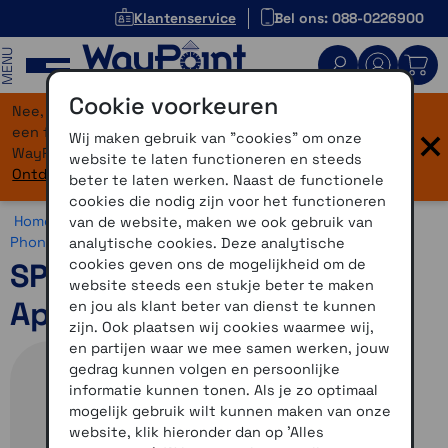
Klantenservice
Bel ons: 088-0226900
MENU
Cookie voorkeuren
Nee, je bent niet verdwaald! Onze website heeft
×
een flinke upgrade gekregen. Dezelfde vertrouwde
Wij maken gebruik van "cookies" om onze
WayPoint-service, maar dan in een modern jasje.
website te laten functioneren en steeds
Ontdek hier wat er allemaal nieuw is.
beter te laten werken. Naast de functionele
cookies die nodig zijn voor het functioneren
Home >
Motor >
Smartphone >
SP Connect >
SP Connect
van de website, maken we ook gebruik van
Phone Case >
SP Connect Phone Case Apple
analytische cookies. Deze analytische
cookies geven ons de mogelijkheid om de
SP Connect Phone Case
website steeds een stukje beter te maken
Apple iPhone 12 / 12 Pro
en jou als klant beter van dienst te kunnen
zijn. Ook plaatsen wij cookies waarmee wij,
en partijen waar we mee samen werken, jouw
gedrag kunnen volgen en persoonlijke
informatie kunnen tonen. Als je zo optimaal
mogelijk gebruik wilt kunnen maken van onze
website, klik hieronder dan op 'Alles