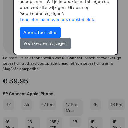
accepteren'. Wil je je cookie instellingen op
onze website wijzigen, klik dan op
'Voorkeuren wijzigen'.
Lees hier meer over ons cookiebeleid
Accepteer alles
Voorkeuren wijzigen
De premium telefoonhoeslijn van
SP Connect
beschikt over veilige
bevestiging , draadloos opladen, magnetisch bevestiging en is
MagSafe compatibel.
€ 39,95
SP Connect Apple iPhone
17
Air
17 Pro
17 Pro
16
16 Pro
Max
16
16
16E /
15
15
15
Plus
Pro
17E
Pro
Plus