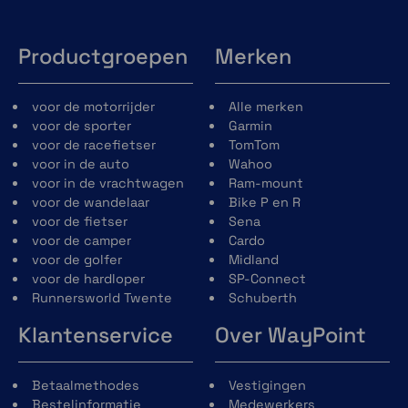
Productgroepen
Merken
voor de motorrijder
Alle merken
voor de sporter
Garmin
voor de racefietser
TomTom
voor in de auto
Wahoo
voor in de vrachtwagen
Ram-mount
voor de wandelaar
Bike P en R
voor de fietser
Sena
voor de camper
Cardo
voor de golfer
Midland
voor de hardloper
SP-Connect
Runnersworld Twente
Schuberth
Klantenservice
Over WayPoint
Betaalmethodes
Vestigingen
Bestelinformatie
Medewerkers