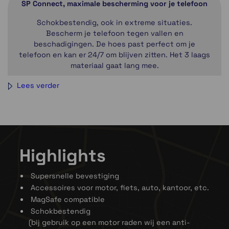
SP Connect, maximale bescherming voor je telefoon
Schokbestendig, ook in extreme situaties.
Bescherm je telefoon tegen vallen en
beschadigingen. De hoes past perfect om je
telefoon en kan er 24/7 om blijven zitten. Het 3 laags
materiaal gaat lang mee.
Lees verder
Highlights
Veilig vergrendeld in slechts 1 seconde!
Met het gepatenteerde Twist-to-lock mechanisme
Supersnelle bevestiging
blijft je telefoon goed op zijn plek zitten. Plaats de
Accessoires voor motor, fiets, auto, kantoor, etc.
telefoonhoes op de houder, draai deze 90 graden
MagSafe compatible
met de klok mee en klaar om op pad te gaan. SP
Schokbestendig
Connect heeft een uitgebreid assortiment zodat jij
(bij gebruik op een motor raden wij een anti-
je telefoon overal kunt bevestigen. De hoesjes met