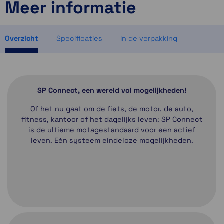
Meer informatie
Momenteel even niet op voorraad
1 op voorraad
Momenteel even niet op voorraad
Overzicht
Specificaties
In de verpakking
SP Connect, een wereld vol mogelijkheden!
Of het nu gaat om de fiets, de motor, de auto,
fitness, kantoor of het dagelijks leven: SP Connect
is de ultieme motagestandaard voor een actief
leven. Eén systeem eindeloze mogelijkheden.