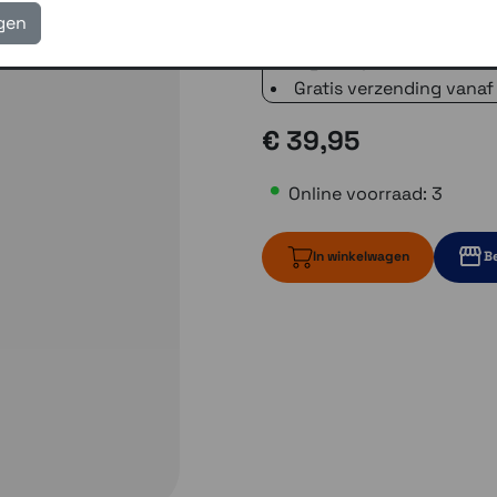
voor 16.00 uur besteld, 
igen
verzending met PostNL 
eigen reparatie- en serv
Gratis verzending vanaf
€ 39,95
Online voorraad: 3
In winkelwagen
Be
3 op voorraad
1 op voo
1 op voorraa