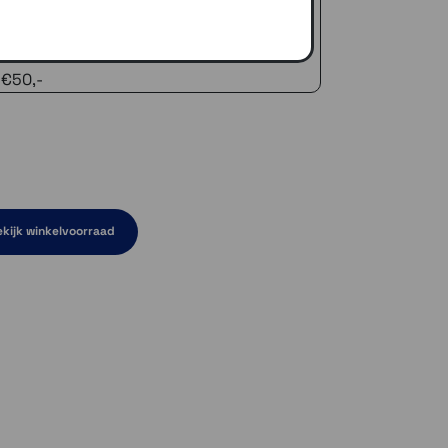
zelfde dag verstuurd (indien voorradig)
naar je adres of een PostNL afhaalpunt
icedienst
 €50,-
kijk winkelvoorraad
rraad
d