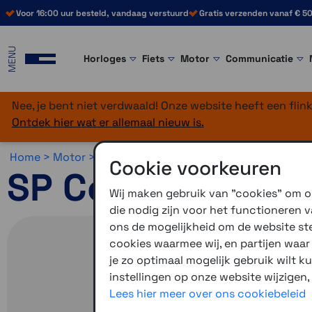
Voor 16:00 uur besteld, vandaag verstuurd
Gratis verzenden vanaf € 50
MENU
Horloges
Fiets
Motor
Communicatie
Nee, je bent niet verdwaald! Onze website heeft een fli
Ontdek hier wat er allemaal nieuw is.
Home >
Motor >
Smartphone >
SP Connect >
SP Connec
Cookie voorkeuren
SP Connect Magn
Wij maken gebruik van "cookies" om on
die nodig zijn voor het functioneren
ons de mogelijkheid om de website stee
cookies waarmee wij, en partijen waa
je zo optimaal mogelijk gebruik wilt k
instellingen op onze website wijzigen,
Lees hier meer over ons cookiebeleid