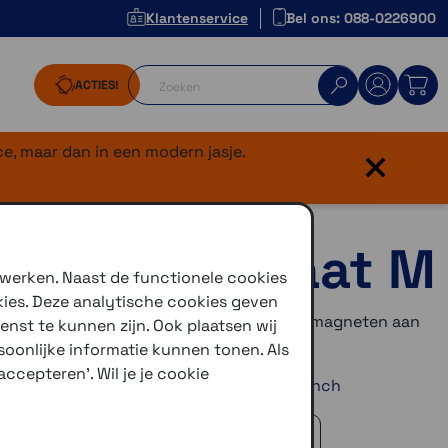
Klantenservice
Bel ons: 088-0226900
ACTIES!
×
e, maar dan in een modern jasje.
Case SPC+ maat M
 werken. Naast de functionele cookies
kies. Deze analytische cookies geven
ip Cover SPC+
bevestig je eenvoudig met magneten aan
enst te kunnen zijn. Ook plaatsen wij
nnect Case.
oonlijke informatie kunnen tonen. Als
ccepteren'. Wil je je cookie
,8 inch /
Maat XL voor telefoons tot 6,5 inch
 advies!