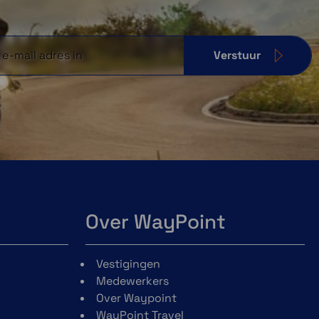
Verstuur
Over WayPoint
Vestigingen
Medewerkers
Over Waypoint
WayPoint Travel