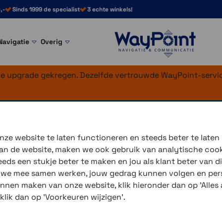
,-
Sinds 1999 de specialist
3 echte winkels!
Navigatie
Overig
nke upgrade gekregen. Dezelfde vertrouwde WayPoint-servic
t Phone Case >
SP Connect Phone Case accessoires
etic Flip Cover 
ze website te laten functioneren en steeds beter te laten
 van de website, maken we ook gebruik van analytische coo
De
SP Connect Magnetic Fl
ds een stukje beter te maken en jou als klant beter van di
de achterkant van je SP Co
r we mee samen werken, jouw gedrag kunnen volgen en pers
unnen maken van onze website, klik hieronder dan op 'Alles a
Maat M voor telefoons tot 5
 klik dan op 'Voorkeuren wijzigen'.
3 winkels voor uitleg en