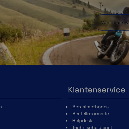
n
Klantenservice
n
Betaalmethodes
Bestelinformatie
Helpdesk
Technische dienst