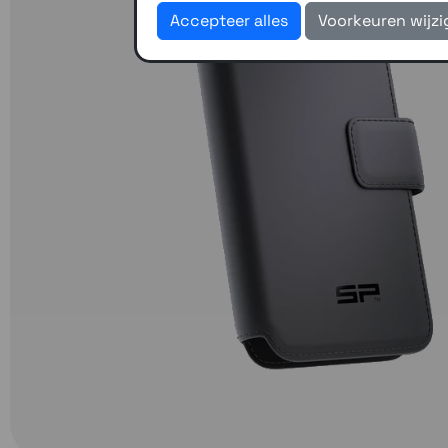
Accepteer alles
Voorkeuren wijz