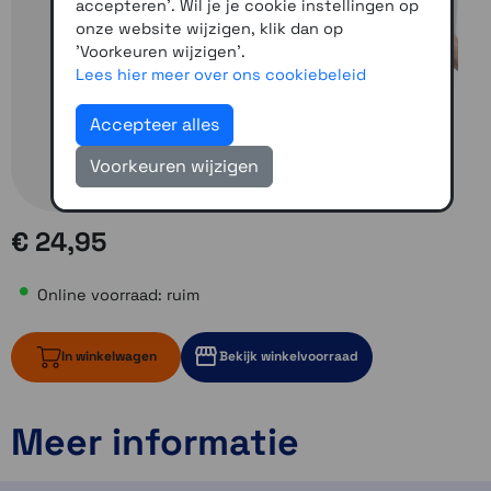
accepteren'. Wil je je cookie instellingen op
onze website wijzigen, klik dan op
'Voorkeuren wijzigen'.
Lees hier meer over ons cookiebeleid
Accepteer alles
Voorkeuren wijzigen
€ 24,95
Online voorraad: ruim
In winkelwagen
Bekijk winkelvoorraad
Meer informatie
ruim op voorraad
2 op voorraad
2 op voorraad