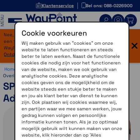
Klantenservice
Bel ons: 088-0226900
MENU
Cookie voorkeuren
Nee, je bent niet verdwaald! Onze website heeft
×
een flinke upgrade gekregen. Dezelfde vertrouwde
Wij maken gebruik van "cookies" om onze
WayPoint-service, maar dan in een modern jasje.
website te laten functioneren en steeds
Ontdek hier wat er allemaal nieuw is.
beter te laten werken. Naast de functionele
cookies die nodig zijn voor het functioneren
Home >
Motor >
Smartphone >
SP Connect >
SP Connect
van de website, maken we ook gebruik van
Overig
analytische cookies. Deze analytische
cookies geven ons de mogelijkheid om de
SP Connect Magnetic
website steeds een stukje beter te maken
Adhesive Kit SPC+
en jou als klant beter van dienst te kunnen
zijn. Ook plaatsen wij cookies waarmee wij,
en partijen waar we mee samen werken, jouw
gedrag kunnen volgen en persoonlijke
informatie kunnen tonen. Als je zo optimaal
mogelijk gebruik wilt kunnen maken van onze
website, klik hieronder dan op 'Alles