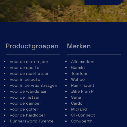
Productgroepen
Merken
voor de motorrijder
Alle merken
voor de sporter
Garmin
voor de racefietser
TomTom
voor in de auto
Wahoo
voor in de vrachtwagen
Ram-mount
voor de wandelaar
Bike P en R
voor de fietser
Sena
voor de camper
Cardo
voor de golfer
Midland
voor de hardloper
SP-Connect
Runnersworld Twente
Schuberth