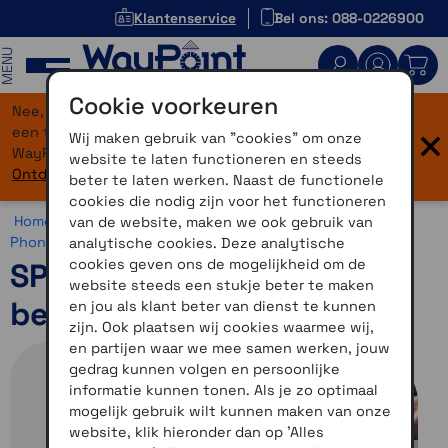
Klantenservice
Bel ons: 088-0226900
MENU
Cookie voorkeuren
Nee, je bent niet verdwaald! Onze website heeft
×
een flinke upgrade gekregen. Dezelfde vertrouwde
Wij maken gebruik van "cookies" om onze
WayPoint-service, maar dan in een modern jasje.
website te laten functioneren en steeds
Ontdek hier wat er allemaal nieuw is.
beter te laten werken. Naast de functionele
cookies die nodig zijn voor het functioneren
Home >
Motor >
Smartphone >
SP Connect >
SP Connect
van de website, maken we ook gebruik van
Phone Case >
SP Connect Phone Case Apple
analytische cookies. Deze analytische
cookies geven ons de mogelijkheid om de
SP Connect camera lens
website steeds een stukje beter te maken
beschermglas iPhone 17
en jou als klant beter van dienst te kunnen
zijn. Ook plaatsen wij cookies waarmee wij,
en partijen waar we mee samen werken, jouw
gedrag kunnen volgen en persoonlijke
informatie kunnen tonen. Als je zo optimaal
mogelijk gebruik wilt kunnen maken van onze
website, klik hieronder dan op 'Alles