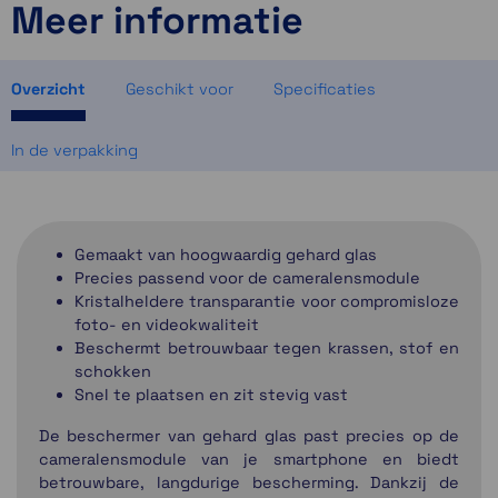
Meer informatie
1 op voorraad
Momenteel even niet op voorraad
Momenteel even niet op voorraad
Overzicht
Geschikt voor
Specificaties
In de verpakking
Gemaakt van hoogwaardig gehard glas
Precies passend voor de cameralensmodule
Kristalheldere transparantie voor compromisloze
foto- en videokwaliteit
Beschermt betrouwbaar tegen krassen, stof en
schokken
Snel te plaatsen en zit stevig vast
De beschermer van gehard glas past precies op de
cameralensmodule van je smartphone en biedt
betrouwbare, langdurige bescherming. Dankzij de