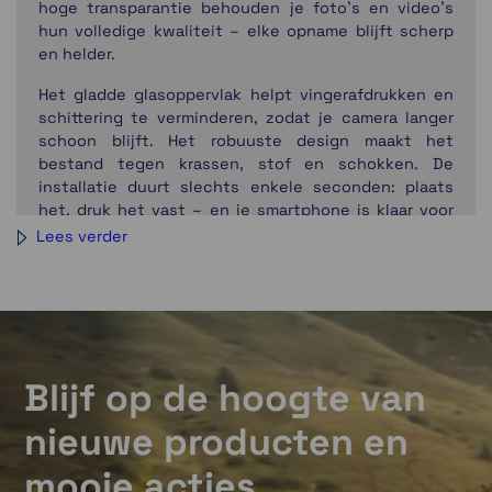
hoge transparantie behouden je foto’s en video’s
hun volledige kwaliteit – elke opname blijft scherp
en helder.
Het gladde glasoppervlak helpt vingerafdrukken en
schittering te verminderen, zodat je camera langer
schoon blijft. Het robuuste design maakt het
bestand tegen krassen, stof en schokken. De
installatie duurt slechts enkele seconden: plaats
het, druk het vast – en je smartphone is klaar voor
elk avontuur.
Lees verder
Opmerking: Dit product is niet compatibel met de
Phone Case Xtreme, die al 360° bescherming biedt
voor je toestel, inclusief de cameralensmodule.
Wat is inbegrepen:
1 × Camera Lens Protective Glass
Blijf op de hoogte van
1 × Microfiber Cloth
nieuwe producten en
1 × Alcohol Prep Pad
1 × Dust Removal Sticker
mooie acties