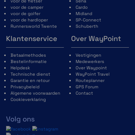
voor de fietser
Sena
voor de camper
Cardo
voor de golfer
Midland
voor de hardloper
SP-Connect
Runnersworld Twente
Schuberth
Klantenservice
Over WayPoint
Betaalmethodes
Vestigingen
Bestelinformatie
Medewerkers
Helpdesk
Over Waypoint
Technische dienst
WayPoint Travel
Garantie en retour
Routeplanner
Privacybeleid
GPS Forum
Algemene voorwaarden
Contact
Cookieverklaring
Volg ons