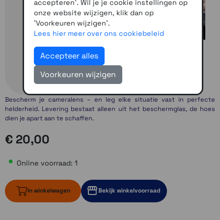
accepteren'. Wil je je cookie instellingen op
onze website wijzigen, klik dan op
'Voorkeuren wijzigen'.
Lees hier meer over ons cookiebeleid
Accepteer alles
Voorkeuren wijzigen
Bescherm je cameralens – en leg elke situatie vast in perfecte
helderheid. Levering bestaat alleen uit het beschermglas, de hoes
dien je apart aan te schaffen.
€ 20,00
Online voorraad: 1
In winkelwagen
Bekijk winkelvoorraad