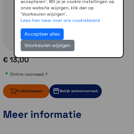
accepteren'. Wil je je cookie instellingen op
onze website wijzigen, klik dan op
'Voorkeuren wijzigen'.
Lees hier meer over ons cookiebeleid
Accepteer alles
Voorkeuren wijzigen
€ 13,00
Online voorraad: 1
In winkelwagen
Bekijk winkelvoorraad
Meer informatie
1 op voorraad
1 op voorraad
Momenteel even niet op voorraad