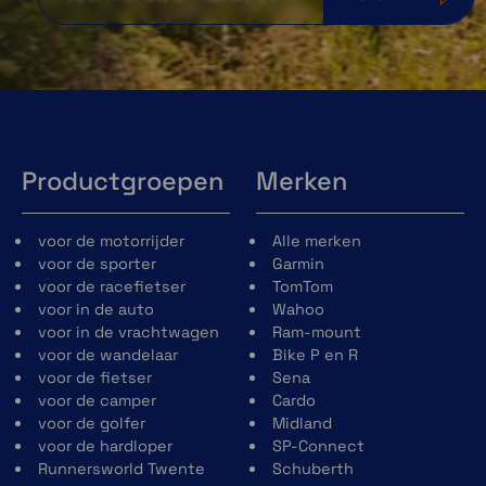
Productgroepen
Merken
voor de motorrijder
Alle merken
voor de sporter
Garmin
voor de racefietser
TomTom
voor in de auto
Wahoo
voor in de vrachtwagen
Ram-mount
voor de wandelaar
Bike P en R
voor de fietser
Sena
voor de camper
Cardo
voor de golfer
Midland
voor de hardloper
SP-Connect
Runnersworld Twente
Schuberth