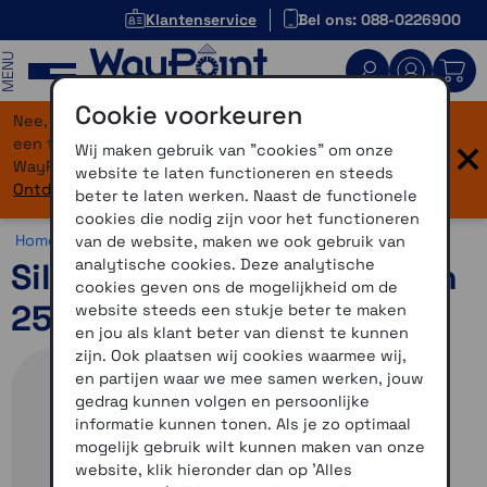
Klantenservice
Bel ons: 088-0226900
MENU
Cookie voorkeuren
Nee, je bent niet verdwaald! Onze website heeft
×
een flinke upgrade gekregen. Dezelfde vertrouwde
Wij maken gebruik van "cookies" om onze
WayPoint-service, maar dan in een modern jasje.
website te laten functioneren en steeds
Ontdek hier wat er allemaal nieuw is.
beter te laten werken. Naast de functionele
cookies die nodig zijn voor het functioneren
Home >
Accessoires >
Outdoor accessoires >
Overig
van de website, maken we ook gebruik van
analytische cookies. Deze analytische
Siliconenhoes eTrex Touch
cookies geven ons de mogelijkheid om de
25/35 oranje
website steeds een stukje beter te maken
en jou als klant beter van dienst te kunnen
zijn. Ook plaatsen wij cookies waarmee wij,
en partijen waar we mee samen werken, jouw
gedrag kunnen volgen en persoonlijke
informatie kunnen tonen. Als je zo optimaal
mogelijk gebruik wilt kunnen maken van onze
website, klik hieronder dan op 'Alles