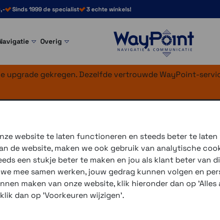
,-
Sinds 1999 de specialist
3 echte winkels!
Navigatie
Overig
nke upgrade gekregen. Dezelfde vertrouwde WayPoint-servic
dge 550-850 zwar
ze website te laten functioneren en steeds beter te laten
 van de website, maken we ook gebruik van analytische coo
Siliconen beschermrand ge
ds een stukje beter te maken en jou als klant beter van di
r we mee samen werken, jouw gedrag kunnen volgen en pers
3 winkels voor uitleg en
unnen maken van onze website, klik hieronder dan op 'Alles a
voor 16.00 uur besteld, 
 klik dan op 'Voorkeuren wijzigen'.
verzending met PostNL 
eigen reparatie- en serv