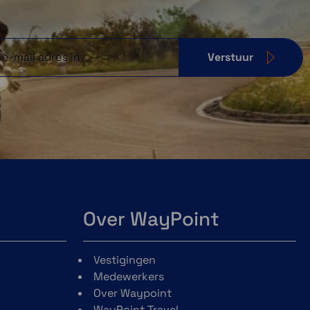
Verstuur
Over WayPoint
Vestigingen
Medewerkers
Over Waypoint
WayPoint Travel