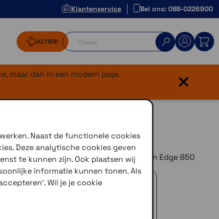
Klantenservice
Bel ons: 088-0226900
ACTIES!
×
e, maar dan in een modern jasje.
t
 werken. Naast de functionele cookies
kies. Deze analytische cookies geven
schikt voor de Garmin Edge 550 en Garmin Edge 850
enst te kunnen zijn. Ook plaatsen wij
oonlijke informatie kunnen tonen. Als
 advies!
ccepteren'. Wil je je cookie
zelfde dag verstuurd (indien voorradig)
naar je adres of een PostNL afhaalpunt
icedienst