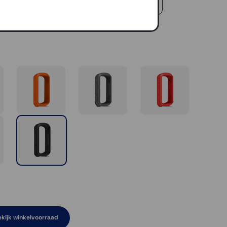
 €50,-
kijk winkelvoorraad