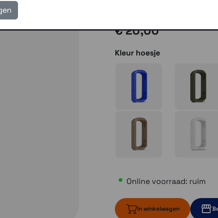
Gratis verzending vanaf
igen
€ 20,00
Kleur hoesje
Online voorraad: ruim
In winkelwagen
Be