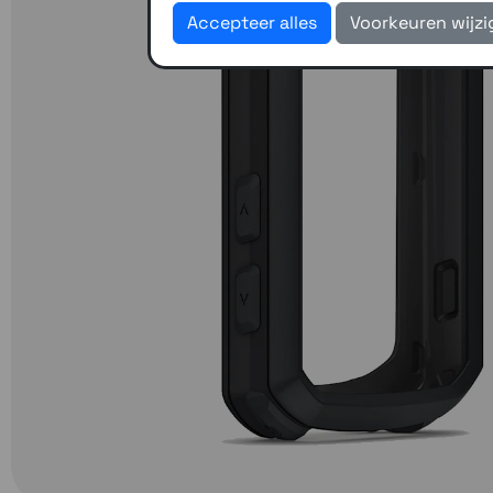
Accepteer alles
Voorkeuren wijz