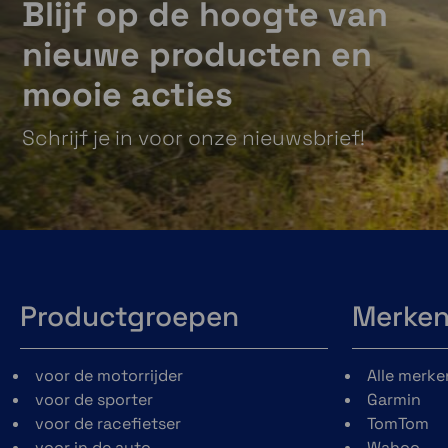
Blijf op de hoogte van
nieuwe producten en
mooie acties
Schrijf je in voor onze nieuwsbrief!
Productgroepen
Merke
voor de motorrijder
Alle merke
voor de sporter
Garmin
voor de racefietser
TomTom
voor in de auto
Wahoo