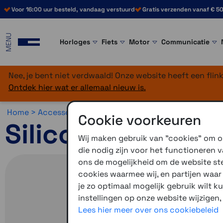
Voor 16:00 uur besteld, vandaag verstuurd
Gratis verzenden vanaf € 50
MENU
Horloges
Fiets
Motor
Communicatie
Nee, je bent niet verdwaald! Onze website heeft een fli
Ontdek hier wat er allemaal nieuw is.
Home >
Accessoires >
Overig >
Edge accessoires
Cookie voorkeuren
Siliconenhoes E
Wij maken gebruik van "cookies" om on
die nodig zijn voor het functioneren
ons de mogelijkheid om de website stee
cookies waarmee wij, en partijen waa
je zo optimaal mogelijk gebruik wilt k
instellingen op onze website wijzigen,
Lees hier meer over ons cookiebeleid