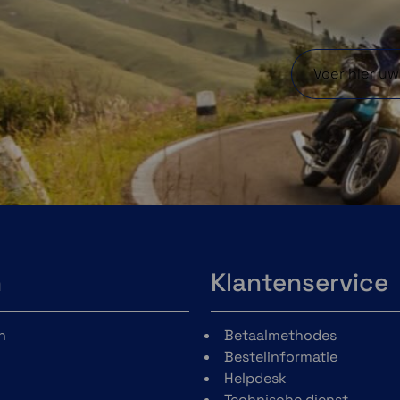
n
Klantenservice
n
Betaalmethodes
Bestelinformatie
Helpdesk
Technische dienst