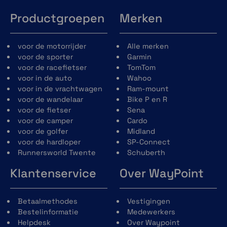
Productgroepen
Merken
voor de motorrijder
Alle merken
voor de sporter
Garmin
voor de racefietser
TomTom
voor in de auto
Wahoo
voor in de vrachtwagen
Ram-mount
voor de wandelaar
Bike P en R
voor de fietser
Sena
voor de camper
Cardo
voor de golfer
Midland
voor de hardloper
SP-Connect
Runnersworld Twente
Schuberth
Klantenservice
Over WayPoint
Betaalmethodes
Vestigingen
Bestelinformatie
Medewerkers
Helpdesk
Over Waypoint