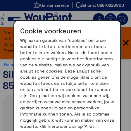
Klantenservice
Bel ons: 088-0226900
MENU
Cookie voorkeuren
Nee, je bent niet verdwaald! Onze website heeft
×
een flinke upgrade gekregen. Dezelfde vertrouwde
Wij maken gebruik van "cookies" om onze
WayPoint-service, maar dan in een modern jasje.
website te laten functioneren en steeds
Ontdek hier wat er allemaal nieuw is.
beter te laten werken. Naast de functionele
cookies die nodig zijn voor het functioneren
Home >
Accessoires >
Overig >
Edge accessoires
van de website, maken we ook gebruik van
analytische cookies. Deze analytische
Siliconenhoes Edge 550-
cookies geven ons de mogelijkheid om de
850 wit
website steeds een stukje beter te maken
en jou als klant beter van dienst te kunnen
zijn. Ook plaatsen wij cookies waarmee wij,
en partijen waar we mee samen werken, jouw
gedrag kunnen volgen en persoonlijke
informatie kunnen tonen. Als je zo optimaal
mogelijk gebruik wilt kunnen maken van onze
website, klik hieronder dan op 'Alles