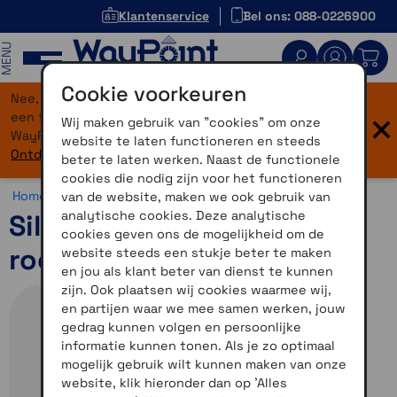
Klantenservice
Bel ons: 088-0226900
MENU
Cookie voorkeuren
Nee, je bent niet verdwaald! Onze website heeft
×
een flinke upgrade gekregen. Dezelfde vertrouwde
Wij maken gebruik van "cookies" om onze
WayPoint-service, maar dan in een modern jasje.
website te laten functioneren en steeds
Ontdek hier wat er allemaal nieuw is.
beter te laten werken. Naast de functionele
cookies die nodig zijn voor het functioneren
Home >
Accessoires >
Overig >
Edge accessoires
van de website, maken we ook gebruik van
analytische cookies. Deze analytische
Siliconenhoes Edge 530-
cookies geven ons de mogelijkheid om de
rood
website steeds een stukje beter te maken
en jou als klant beter van dienst te kunnen
zijn. Ook plaatsen wij cookies waarmee wij,
en partijen waar we mee samen werken, jouw
gedrag kunnen volgen en persoonlijke
informatie kunnen tonen. Als je zo optimaal
mogelijk gebruik wilt kunnen maken van onze
website, klik hieronder dan op 'Alles