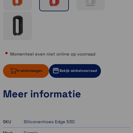
Momenteel even niet online op voorraad
In winkelwagen
Bekijk winkelvoorraad
Meer informatie
Momenteel even niet op voorraad
Momenteel even niet op voorraad
Momenteel even niet op voorraad
SKU
Siliconenhoes Edge 530
Merk
Garmin