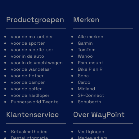
Productgroepen
Merken
voor de motorrijder
Alle merken
voor de sporter
Garmin
voor de racefietser
TomTom
voor in de auto
Wahoo
voor in de vrachtwagen
Ram-mount
voor de wandelaar
Bike P en R
voor de fietser
Sena
voor de camper
Cardo
voor de golfer
Midland
voor de hardloper
SP-Connect
Runnersworld Twente
Schuberth
Klantenservice
Over WayPoint
Betaalmethodes
Vestigingen
Bestelinformatie
Medewerkers