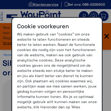
Klantenservice
Bel ons: 088-0226900
MENU
Cookie voorkeuren
Nee, je bent niet verdwaald! Onze website heeft
×
een flinke upgrade gekregen. Dezelfde vertrouwde
Wij maken gebruik van "cookies" om onze
WayPoint-service, maar dan in een modern jasje.
website te laten functioneren en steeds
Ontdek hier wat er allemaal nieuw is.
beter te laten werken. Naast de functionele
cookies die nodig zijn voor het functioneren
Home >
Accessoires >
Overig >
Edge accessoires
van de website, maken we ook gebruik van
analytische cookies. Deze analytische
Siliconenhoes Edge 530-
cookies geven ons de mogelijkheid om de
oranje
website steeds een stukje beter te maken
en jou als klant beter van dienst te kunnen
zijn. Ook plaatsen wij cookies waarmee wij,
en partijen waar we mee samen werken, jouw
gedrag kunnen volgen en persoonlijke
informatie kunnen tonen. Als je zo optimaal
mogelijk gebruik wilt kunnen maken van onze
website, klik hieronder dan op 'Alles