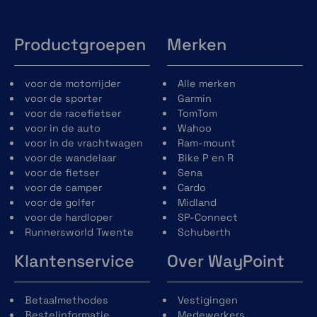
Productgroepen
Merken
voor de motorrijder
Alle merken
voor de sporter
Garmin
voor de racefietser
TomTom
voor in de auto
Wahoo
voor in de vrachtwagen
Ram-mount
voor de wandelaar
Bike P en R
voor de fietser
Sena
voor de camper
Cardo
voor de golfer
Midland
voor de hardloper
SP-Connect
Runnersworld Twente
Schuberth
Klantenservice
Over WayPoint
Betaalmethodes
Vestigingen
Bestelinformatie
Medewerkers