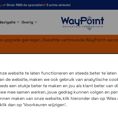
,-
Sinds 1999 de specialist
3 echte winkels!
Navigatie
Overig
nke upgrade gekregen. Dezelfde vertrouwde WayPoint-servic
dge 1050-zand
ze website te laten functioneren en steeds beter te laten
 van de website, maken we ook gebruik van analytische coo
Beschermrand voor de Edge 1
ds een stukje beter te maken en jou als klant beter van di
r we mee samen werken, jouw gedrag kunnen volgen en pers
3 winkels voor uitleg en
unnen maken van onze website, klik hieronder dan op 'Alles a
voor 16.00 uur besteld, 
 klik dan op 'Voorkeuren wijzigen'.
verzending met PostNL 
eigen reparatie- en serv