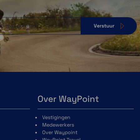
Verstuur
Over WayPoint
Vestigingen
Medewerkers
Over Waypoint
WayPoint Travel