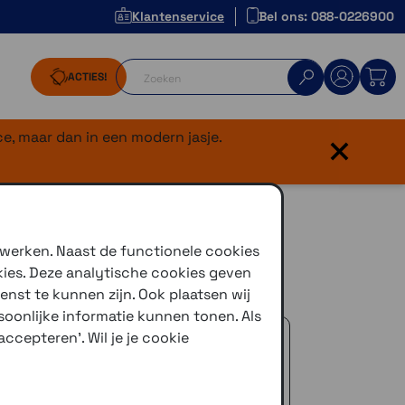
Klantenservice
Bel ons: 088-0226900
ACTIES!
×
e, maar dan in een modern jasje.
 werken. Naast de functionele cookies
kies. Deze analytische cookies geven
050, in diverse kleuren verkrijgbaar
enst te kunnen zijn. Ook plaatsen wij
oonlijke informatie kunnen tonen. Als
 advies!
ccepteren'. Wil je je cookie
zelfde dag verstuurd (indien voorradig)
naar je adres of een PostNL afhaalpunt
icedienst