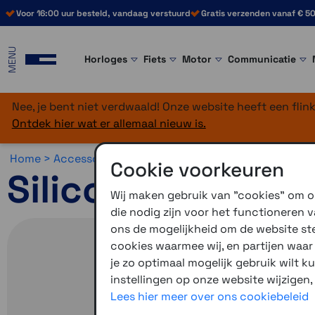
Voor 16:00 uur besteld, vandaag verstuurd
Gratis verzenden vanaf € 50
MENU
Horloges
Fiets
Motor
Communicatie
Nee, je bent niet verdwaald! Onze website heeft een fli
Ontdek hier wat er allemaal nieuw is.
Home >
Accessoires >
Overig >
Edge accessoires
Cookie voorkeuren
Siliconenhoes E
Wij maken gebruik van "cookies" om on
die nodig zijn voor het functioneren
ons de mogelijkheid om de website stee
cookies waarmee wij, en partijen waa
je zo optimaal mogelijk gebruik wilt k
instellingen op onze website wijzigen,
Lees hier meer over ons cookiebeleid