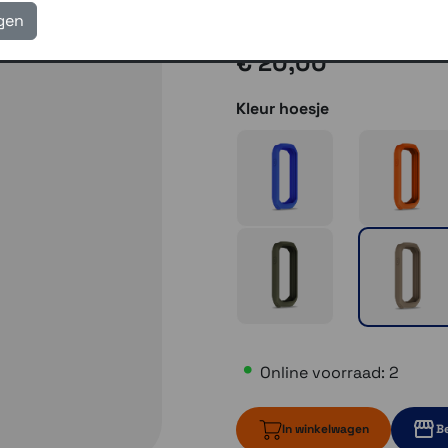
Gratis verzending vanaf
igen
€ 20,00
Kleur hoesje
Online voorraad: 2
In winkelwagen
Be