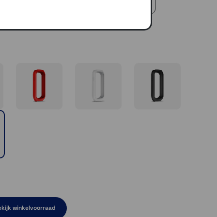
 €50,-
kijk winkelvoorraad