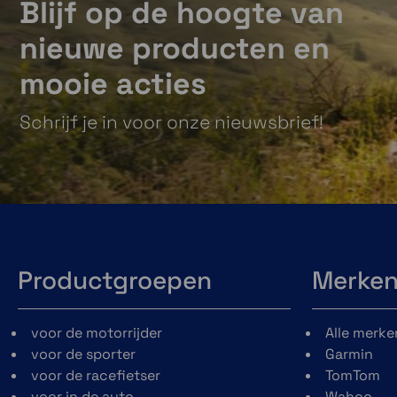
Blijf op de hoogte van
nieuwe producten en
mooie acties
Schrijf je in voor onze nieuwsbrief!
Productgroepen
Merke
voor de motorrijder
Alle merke
voor de sporter
Garmin
voor de racefietser
TomTom
voor in de auto
Wahoo