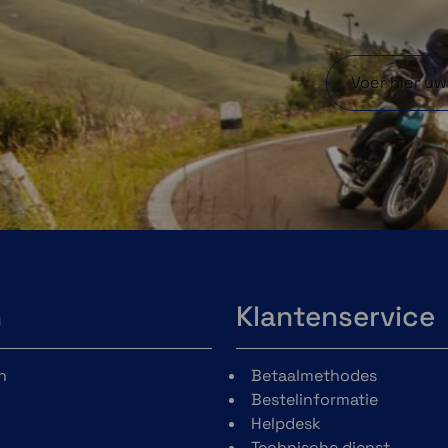
n
Klantenservice
n
Betaalmethodes
Bestelinformatie
Helpdesk
Technische dienst