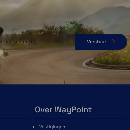
Verstuur
Over WayPoint
Vestigingen