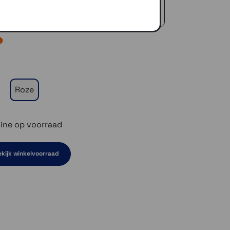
icedienst
 €50,-
Roze
ine op voorraad
kijk winkelvoorraad
en niet op voorraad
el even niet op voorraad
ven niet op voorraad