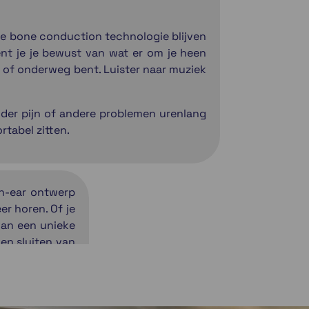
tie bone conduction technologie blijven
ent je je bewust van wat er om je heen
rt of onderweg bent. Luister naar muziek
der pijn of andere problemen urenlang
rtabel zitten.
en-ear ontwerp
er horen. Of je
 van een unieke
ven sluiten van
ogie levert
(of zacht) je