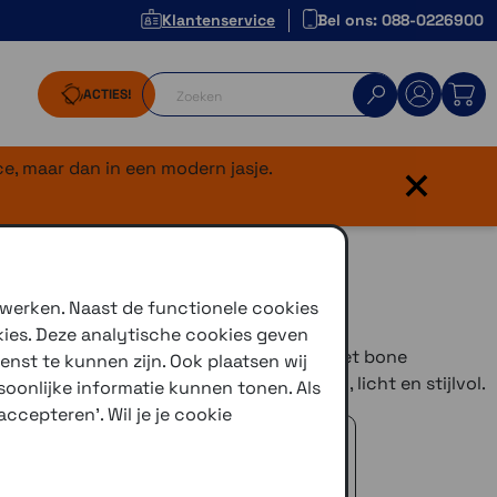
Klantenservice
Bel ons: 088-0226900
ACTIES!
×
e, maar dan in een modern jasje.
 werken. Naast de functionele cookies
kies. Deze analytische cookies geven
: comfortabele open-ear koptelefoon met bone
enst te kunnen zijn. Ook plaatsen wij
l voor sport en dagelijks gebruik. Veilig, licht en stijlvol.
oonlijke informatie kunnen tonen. Als
ccepteren'. Wil je je cookie
 advies!
zelfde dag verstuurd (indien voorradig)
naar je adres of een PostNL afhaalpunt