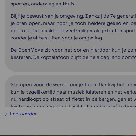
sporten, onderweg en thuis.
Blijf je bewust van je omgeving. Dankzij de 7e genera
je oren open, maar hoor je toch heldere geluid en b
gebeurt. Dat maakt het veel veiliger als je buiten spo
zonder je af te sluiten voor je omgeving.
De OpenMove zit voor het oor en hierdoor kun je zon
luisteren. De koptelefoon blijft de hele dag lang comfo
Sta open voor de wereld om je heen. Dankzij het op
kun je tegelijkertijd naar muziek luisteren en het verke
nu hardloopt op straat of fietst in de bergen, geniet
luisterervaring van hoge kwaliteit zonder je af te hoe
Lees verder
de wereld om je heen.
PremiumPitch™ 2.0 bone conduction technol
gedetailleerde audiokwaliteit, ongeacht hoe hard 