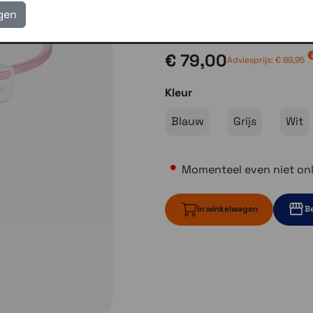
eigen reparatie- en serv
igen
Gratis verzending vanaf
€ 79,00
Adviesprijs: € 89,95
Kleur
Blauw
Grijs
Wit
Momenteel even niet onl
In winkelwagen
Be
Momenteel ev
Momente
Momenteel e