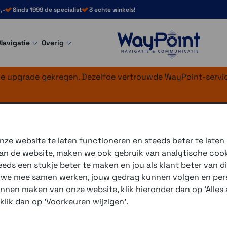
,-
Sinds 1999 de specialist
3 echte winkels!
Navigatie
Overig
nke upgrade gekregen. Dezelfde vertrouwde WayPoint-servic
-roze
ze website te laten functioneren en steeds beter te laten
 van de website, maken we ook gebruik van analytische coo
Ontdek de Shokz OpenMove
ds een stukje beter te maken en jou als klant beter van di
conduction technologie, ideaa
r we mee samen werken, jouw gedrag kunnen volgen en pers
unnen maken van onze website, klik hieronder dan op 'Alles a
3 winkels voor uitleg en
 klik dan op 'Voorkeuren wijzigen'.
voor 16.00 uur besteld, 
verzending met PostNL 