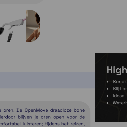
High
Bone 
Blijf 
Ideaal
Water
r je oren. De OpenMove draadloze bone
ierdoor blijven je oren open voor de
rtabel luisteren; tijdens het reizen,