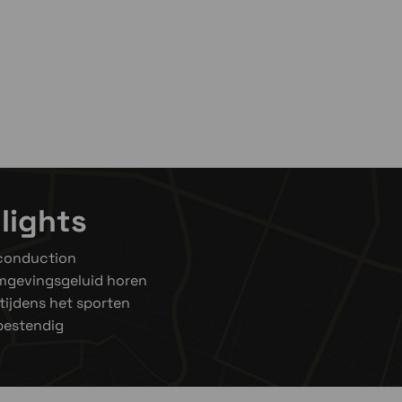
lights
conduction
omgevingsgeluid horen
 tijdens het sporten
bestendig