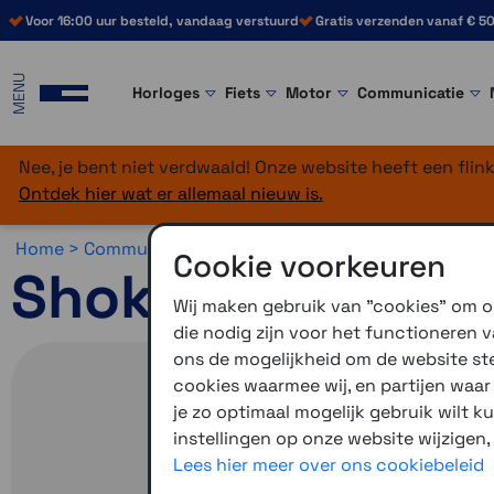
Voor 16:00 uur besteld, vandaag verstuurd
Gratis verzenden vanaf € 50
MENU
Horloges
Fiets
Motor
Communicatie
Nee, je bent niet verdwaald! Onze website heeft een fli
Ontdek hier wat er allemaal nieuw is.
Home >
Communicatie >
Sport >
Shokz
Cookie voorkeuren
Shokz OpenMove
Wij maken gebruik van "cookies" om on
die nodig zijn voor het functioneren
ons de mogelijkheid om de website stee
cookies waarmee wij, en partijen waa
je zo optimaal mogelijk gebruik wilt k
instellingen op onze website wijzigen,
Lees hier meer over ons cookiebeleid