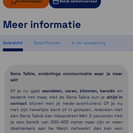
In winkelwagen
Bekijk winkelvoorraad
Meer informatie
Momenteel even niet op voorraad
1 op voorraad
Momenteel even niet op voorraad
Overzicht
Specificaties
In de verpakking
Sena Talkie, onderlinge communicatie waar je maar
wilt
Of je nu gaat
wandelen, varen, klimmen, kanoën
en
bedenk het maar, met de Sena Talkie kun je
altijd in
contact
blijven met je mede-avonturiers! Of je nu
met zijn tweetjes bent of in groepen, iedereen met
een Sena Talkie kan meepraten! Met 2 personen heb
je een bereik van 200-400 meter maar zijn er meer
deelnemers aan he Mesh netwerkt dan kan een