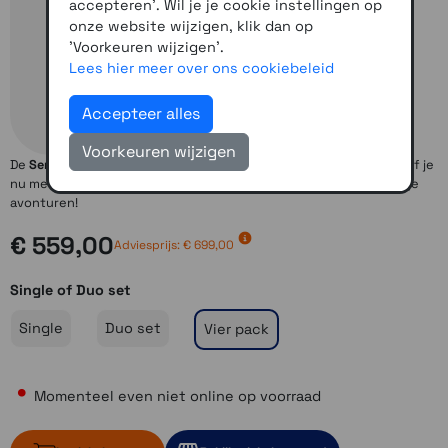
accepteren'. Wil je je cookie instellingen op
onze website wijzigen, klik dan op
'Voorkeuren wijzigen'.
Lees hier meer over ons cookiebeleid
Accepteer alles
Voorkeuren wijzigen
De
Sena Talkie
is een multifunctioneel communicatie- apparaat, of je
nu met 2 personenen bent of met groepen, blijf in contact bij al je
avonturen!
€ 559,00
Adviesprijs: € 699,00
Single of Duo set
Single
Duo set
Vier pack
Momenteel even niet online op voorraad