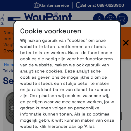
Klantenservice
Bel ons: 088-0226900
MENU
Cookie voorkeuren
Nee, je bent niet verdwaald! Onze website heeft
×
een flinke upgrade gekregen. Dezelfde vertrouwde
Wij maken gebruik van "cookies" om onze
WayPoint-service, maar dan in een modern jasje.
website te laten functioneren en steeds
Ontdek hier wat er allemaal nieuw is.
beter te laten werken. Naast de functionele
cookies die nodig zijn voor het functioneren
Home >
Communicatie >
Outdoorcommunicatie >
Sena
van de website, maken we ook gebruik van
Talkie
analytische cookies. Deze analytische
cookies geven ons de mogelijkheid om de
Sena Talkie Vier pack
website steeds een stukje beter te maken
en jou als klant beter van dienst te kunnen
zijn. Ook plaatsen wij cookies waarmee wij,
en partijen waar we mee samen werken, jouw
gedrag kunnen volgen en persoonlijke
informatie kunnen tonen. Als je zo optimaal
mogelijk gebruik wilt kunnen maken van onze
website, klik hieronder dan op 'Alles