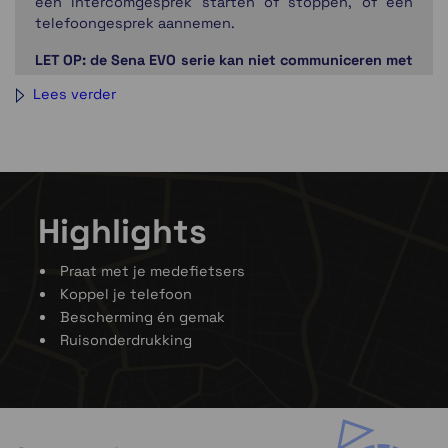
een intercomgesprek starten of stoppen, of een
telefoongesprek aannemen.
LET OP: de Sena EVO serie kan niet communiceren met
de gewone Sena Bluetooth helmen.
Lees verder
Highlights
Praat met je medefietsers
Koppel je telefoon
Bescherming én gemak
Ruisonderdrukking
Sena utility App
Wanneer je
Sena R1
gekoppeld is met je smartphone,
kun je de Sena Smartphone App (iPhone en Android)
installeren. Met de Sena Smartphone app
configureer je de
Sena R1
naar jouw wensen en je