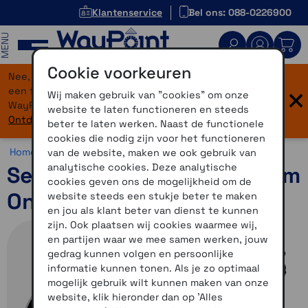
Klantenservice
Bel ons: 088-0226900
MENU
Cookie voorkeuren
Nee, je bent niet verdwaald! Onze website heeft
×
een flinke upgrade gekregen. Dezelfde vertrouwde
Wij maken gebruik van "cookies" om onze
WayPoint-service, maar dan in een modern jasje.
website te laten functioneren en steeds
Ontdek hier wat er allemaal nieuw is.
beter te laten werken. Naast de functionele
cookies die nodig zijn voor het functioneren
Home >
Communicatie >
Fietscommunicatie >
Sena R1
van de website, maken we ook gebruik van
analytische cookies. Deze analytische
Sena R1 Smart Cycling helm
cookies geven ons de mogelijkheid om de
Onyx zwart maat M
website steeds een stukje beter te maken
en jou als klant beter van dienst te kunnen
zijn. Ook plaatsen wij cookies waarmee wij,
en partijen waar we mee samen werken, jouw
gedrag kunnen volgen en persoonlijke
informatie kunnen tonen. Als je zo optimaal
mogelijk gebruik wilt kunnen maken van onze
website, klik hieronder dan op 'Alles