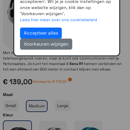
accepteren'. Wil je je cookie instellingen op
onze website wijzigen, klik dan op
'Voorkeuren wijzigen'.
Lees hier meer over ons cookiebeleid
Accepteer alles
Voorkeuren wijzigen
Met de Sena
R1 Smart Cycling helm
kun je niet alleen een
telefoongesprek voeren, maar je kunt ook communiceren met je
fietsmaatjes. Je kunt tot maximaal 4
Sena R1
helmen verbinden en
tot een afstand van 900 meter in contact blijven met elkaar.
€ 139,00
Adviesprijs: € 179,00
Maat
Small
Large
Medium
Kleur