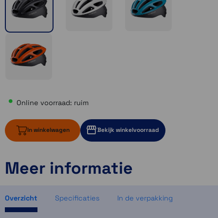
Online voorraad: ruim
In winkelwagen
Bekijk winkelvoorraad
Meer informatie
ruim op voorraad
2 op voorraad
ruim op voorraad
Overzicht
Specificaties
In de verpakking