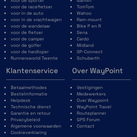
voor de sporter
Garmin
S
50 - 55 cm
voor de racefietser
TomTom
voor in de auto
Wahoo
M
55 - 59 cm
voor in de vrachtwagen
Ram-mount
voor de wandelaar
Bike P en R
L
59 - 63 cm
voor de fietser
Sena
voor de camper
Cardo
voor de golfer
Midland
voor de hardloper
SP-Connect
Runnersworld Twente
Schuberth
Specificaties
Klantenservice
Over WayPoint
Algemeen
Polycarbonaat helmschaal met EPS
Betaalmethodes
Vestigingen
voering
Bestelinformatie
Medewerkers
kinband
Helpdesk
Over Waypoint
Spreektijd: tot 12 uur
Technische dienst
WayPoint Travel
Gebruikstemperatuur: -10˚C - 55˚C
Garantie en retour
Routeplanner
gewicht: 380 gram
Privacybeleid
GPS Forum
Bluetooth
Algemene voorwaarden
Contact
Bluetooth 4.1
Cookieverklaring
Headset Profiel (HSP)