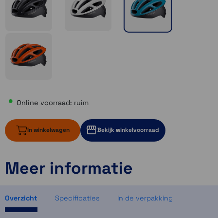
Online voorraad: ruim
In winkelwagen
Bekijk winkelvoorraad
Meer informatie
ruim op voorraad
2 op voorraad
3 op voorraad
Overzicht
Specificaties
In de verpakking