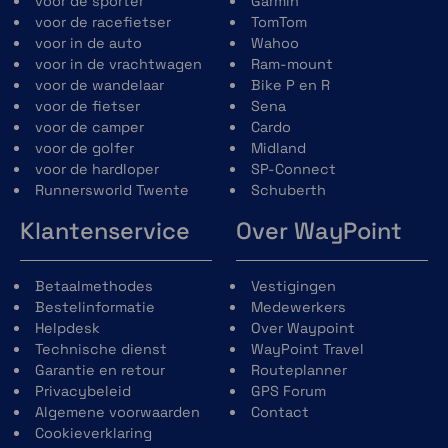
voor de sporter
Garmin
S
50 - 55 cm
voor de racefietser
TomTom
voor in de auto
Wahoo
M
55 - 59 cm
voor in de vrachtwagen
Ram-mount
voor de wandelaar
Bike P en R
L
59 - 63 cm
voor de fietser
Sena
voor de camper
Cardo
voor de golfer
Midland
voor de hardloper
SP-Connect
Runnersworld Twente
Schuberth
Specificaties
Klantenservice
Over WayPoint
Algemeen
Polycarbonaat helmschaal met EPS
Betaalmethodes
Vestigingen
voering
Bestelinformatie
Medewerkers
kinband
Helpdesk
Over Waypoint
Spreektijd: tot 12 uur
Technische dienst
WayPoint Travel
Gebruikstemperatuur: -10˚C - 55˚C
Garantie en retour
Routeplanner
gewicht: 380 gram
Privacybeleid
GPS Forum
Bluetooth
Algemene voorwaarden
Contact
Bluetooth 4.1
Cookieverklaring
Headset Profiel (HSP)