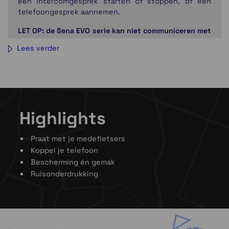
een intercomgesprek starten of stoppen, of een
telefoongesprek aannemen.
LET OP: de Sena EVO serie kan niet communiceren met
de gewone Sena Bluetooth helmen.
Lees verder
Highlights
Praat met je medefietsers
Koppel je telefoon
Bescherming én gemak
Ruisonderdrukking
Sena utility App
Wanneer je
Sena R1
gekoppeld is met je smartphone,
kun je de Sena Smartphone App (iPhone en Android)
installeren. Met de Sena Smartphone app
configureer je de
Sena R1
naar jouw wensen en je