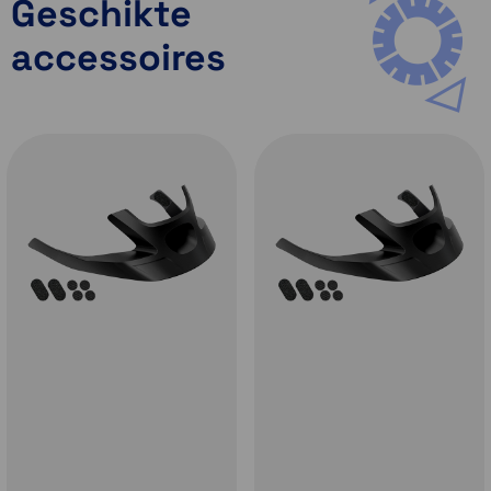
Geschikte
kunt de snelstartgids gemakkelijk raadplegen.
Daarnaast kun je gebruik maken van de
accessoires
RideConnected App. Door deze app te gebruiken kun
je verbinding maken met gebruikers waar ook ter
wereld, zolang je telefoon maar beschikt over een
internetverbinding.
Praat met mede-fietsers met Group Intercom
De
Sena R1 Smart Cycling
helm beschikt over Group
Intercom. Je kunt tot
4 personen
koppelen in een
groep en gelijktijdig een gesprek met elkaar voeren.
Dit kan tot een bereik van
maximaal 900 meter
afhankelijk van omstandigheden.