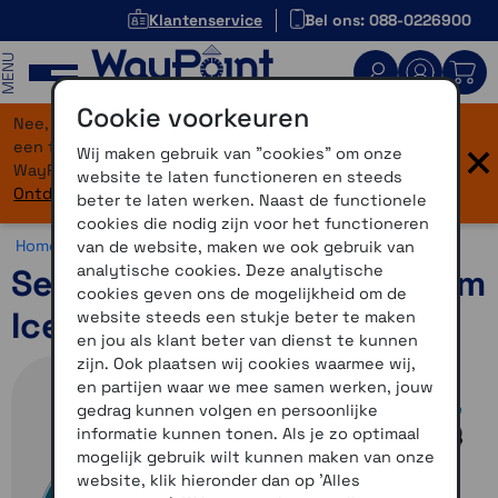
Klantenservice
Bel ons: 088-0226900
MENU
Cookie voorkeuren
Nee, je bent niet verdwaald! Onze website heeft
×
een flinke upgrade gekregen. Dezelfde vertrouwde
Wij maken gebruik van "cookies" om onze
WayPoint-service, maar dan in een modern jasje.
website te laten functioneren en steeds
Ontdek hier wat er allemaal nieuw is.
beter te laten werken. Naast de functionele
cookies die nodig zijn voor het functioneren
Home >
Communicatie >
Fietscommunicatie >
Sena R1
van de website, maken we ook gebruik van
analytische cookies. Deze analytische
Sena R1 Smart Cycling helm
cookies geven ons de mogelijkheid om de
Ice Blue maat L
website steeds een stukje beter te maken
en jou als klant beter van dienst te kunnen
zijn. Ook plaatsen wij cookies waarmee wij,
en partijen waar we mee samen werken, jouw
gedrag kunnen volgen en persoonlijke
informatie kunnen tonen. Als je zo optimaal
mogelijk gebruik wilt kunnen maken van onze
website, klik hieronder dan op 'Alles