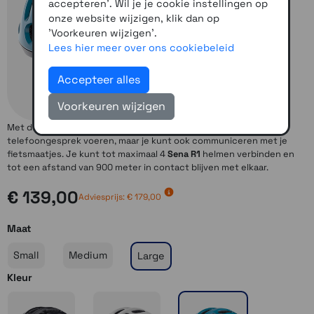
accepteren'. Wil je je cookie instellingen op
onze website wijzigen, klik dan op
'Voorkeuren wijzigen'.
Lees hier meer over ons cookiebeleid
Accepteer alles
Voorkeuren wijzigen
Met de Sena
R1 Smart Cycling helm
kun je niet alleen een
telefoongesprek voeren, maar je kunt ook communiceren met je
fietsmaatjes. Je kunt tot maximaal 4
Sena R1
helmen verbinden en
tot een afstand van 900 meter in contact blijven met elkaar.
€ 139,00
Adviesprijs: € 179,00
Maat
Small
Medium
Large
Kleur