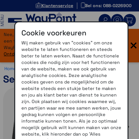
Klantenservice
Bel ons: 088-0226900
MENU
Cookie voorkeuren
Nee, je bent niet verdwaald! Onze website heeft
×
een flinke upgrade gekregen. Dezelfde vertrouwde
Wij maken gebruik van "cookies" om onze
WayPoint-service, maar dan in een modern jasje.
website te laten functioneren en steeds
Ontdek hier wat er allemaal nieuw is.
beter te laten werken. Naast de functionele
cookies die nodig zijn voor het functioneren
Home >
Communicatie >
Motorcommunicatie >
Sena
van de website, maken we ook gebruik van
analytische cookies. Deze analytische
Sena 50C 4K camera
cookies geven ons de mogelijkheid om de
website steeds een stukje beter te maken
en jou als klant beter van dienst te kunnen
zijn. Ook plaatsen wij cookies waarmee wij,
en partijen waar we mee samen werken, jouw
gedrag kunnen volgen en persoonlijke
informatie kunnen tonen. Als je zo optimaal
mogelijk gebruik wilt kunnen maken van onze
website, klik hieronder dan op 'Alles