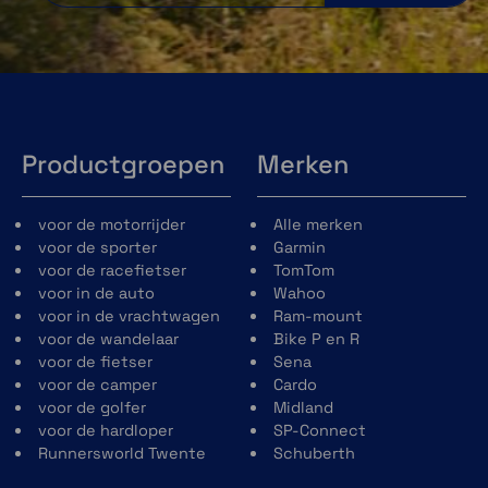
Productgroepen
Merken
voor de motorrijder
Alle merken
voor de sporter
Garmin
voor de racefietser
TomTom
voor in de auto
Wahoo
voor in de vrachtwagen
Ram-mount
voor de wandelaar
Bike P en R
voor de fietser
Sena
voor de camper
Cardo
voor de golfer
Midland
voor de hardloper
SP-Connect
Runnersworld Twente
Schuberth