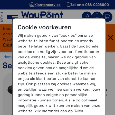
Klantenservice
Bel ons: 088-0226900
MENU
Cookie voorkeuren
Nee, je bent niet verdwaald! Onze website heeft
×
een flinke upgrade gekregen. Dezelfde vertrouwde
Wij maken gebruik van "cookies" om onze
WayPoint-service, maar dan in een modern jasje.
website te laten functioneren en steeds
Ontdek hier wat er allemaal nieuw is.
beter te laten werken. Naast de functionele
cookies die nodig zijn voor het functioneren
Home >
Communicatie >
Motorcommunicatie >
Sena
van de website, maken we ook gebruik van
analytische cookies. Deze analytische
Sena 20S EVO Duo set
cookies geven ons de mogelijkheid om de
website steeds een stukje beter te maken
en jou als klant beter van dienst te kunnen
zijn. Ook plaatsen wij cookies waarmee wij,
en partijen waar we mee samen werken, jouw
gedrag kunnen volgen en persoonlijke
informatie kunnen tonen. Als je zo optimaal
mogelijk gebruik wilt kunnen maken van onze
website, klik hieronder dan op 'Alles