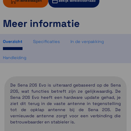
In winkelwagen
Bekijk winkelvoorraad
Meer informatie
ruim op voorraad
2 op voorraad
1 op voorraad
Overzicht
Specificaties
In de verpakking
Handleiding
De Sena 20S Evo is uiteraard gebaseerd op de Sena
20S, wat functies betreft zijn ze gelijkwaardig. De
Sena 20S Evo heeft een hardware update gehad, je
ziet dit terug in de vaste antenne in tegenstelling
tot de opklap antenne bij de Sena 20S. De
vernieuwde antenne zorgt voor een verbinding die
betrouwbaarder en stabieler is.