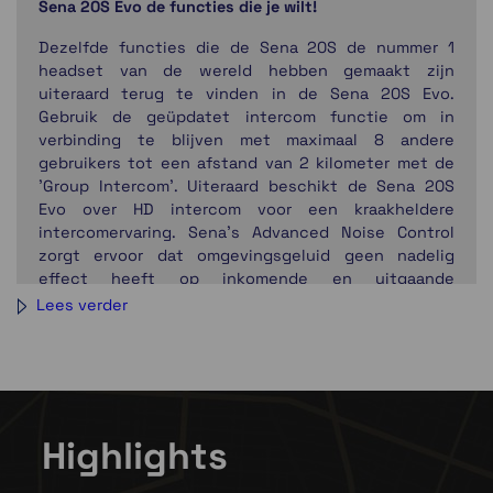
Sena 20S Evo de functies die je wilt!
Dezelfde functies die de Sena 20S de nummer 1
headset van de wereld hebben gemaakt zijn
uiteraard terug te vinden in de Sena 20S Evo.
Gebruik de geüpdatet intercom functie om in
verbinding te blijven met maximaal 8 andere
gebruikers tot een afstand van 2 kilometer met de
'Group Intercom'. Uiteraard beschikt de Sena 20S
Evo over HD intercom voor een kraakheldere
intercomervaring. Sena's Advanced Noise Control
zorgt ervoor dat omgevingsgeluid geen nadelig
effect heeft op inkomende en uitgaande
gesprekken. Bluetooth 4.1 technologie, hoge
Lees verder
kwaliteit Bluetooth speakers en dual module
ontwerp zorgt voor een stabiele verbinding.
Sena 20S Evo audio-multitasking
Het is vaak niet handig om 2 dingen tegelijk te doen,
Highlights
apparaten zijn daar vaak veel beter in. De Sena 20S
Evo kan wel multitasken. Je hoort je muziek of GPS