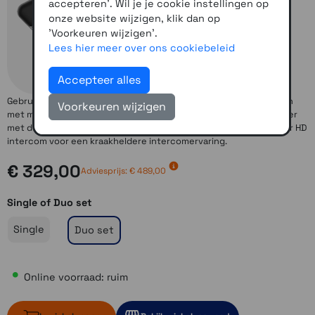
accepteren'. Wil je je cookie instellingen op
onze website wijzigen, klik dan op
'Voorkeuren wijzigen'.
Lees hier meer over ons cookiebeleid
Accepteer alles
Gebruik de bluetooth intercom functie om in verbinding te blijven
Voorkeuren wijzigen
met maximaal 8 andere gebruikers tot een afstand van 2 kilometer
met de 'Group Intercom'. Uiteraard beschikt de
Sena 20S Evo
over HD
intercom voor een kraakheldere intercomervaring.
€ 329,00
Adviesprijs: € 489,00
Single of Duo set
Single
Duo set
Online voorraad: ruim