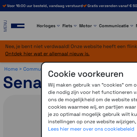
Voor 16:00 uur besteld, vandaag verstuurd
Gratis verzenden vanaf € 50
MENU
Horloges
Fiets
Motor
Communicatie
Nee, je bent niet verdwaald! Onze website heeft een fli
Ontdek hier wat er allemaal nieuw is.
Home >
Communicatie >
Motorcommunicatie >
Sena
Cookie voorkeuren
Sena 10S
Wij maken gebruik van "cookies" om on
die nodig zijn voor het functioneren
ons de mogelijkheid om de website stee
cookies waarmee wij, en partijen waa
je zo optimaal mogelijk gebruik wilt k
instellingen op onze website wijzigen,
Lees hier meer over ons cookiebeleid