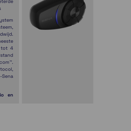
eterde
s
System
steem,
dwijd.
meeste
 tot 4
fstand
rcom™.
tocol,
t-Sena
io en
rt HQ-
ben je
eft op