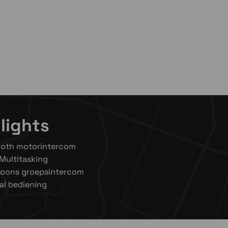
 om voorraad te bekijken
lights
ooth motorintercom
Multitasking
soons groepsintercom
al bediening