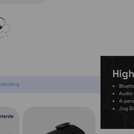
Kies variant
High
dleiding
Bluet
Audio 
4-per
Jog Di
terde