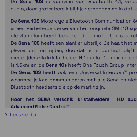
De
Sena 10S
is voorzien van Bluetooth 4.1, verb
audio, door groter bereik blijf je verbonden en in de lu
De
Sena 10S
Motorcycle Bluetooth Communication 
is een verbeterde versie van het originele SMH10 sy
die zich alom heeft bewezen door motorrijders werel
De
Sena 10S
heeft een slanker uiterlijk. Je haalt het 
plezier uit het rijden, doordat je in contact blijft
mederijders via kristal helder HD audio. De maximale a
is 1.6km en de
Sena 10s
heeft One Touch Group Inte
De
Sena 10S
heeft ook een Universal Intercom™ pro
waarmee je kan communiceren met alle Sena en nie
Bluetooth headsets die op de markt zijn.
Hoor het SENA verschil: kristalheldere HD aud
Advanced Noise Control™
Lees verder
De geluidskwaliteit zal je verbazen. De
Sena 10S
leve
kwaliteit audio. Door Sena's Advanced Noise Control™ 
verzekerd dat omgevingsgeluid geen invloed he