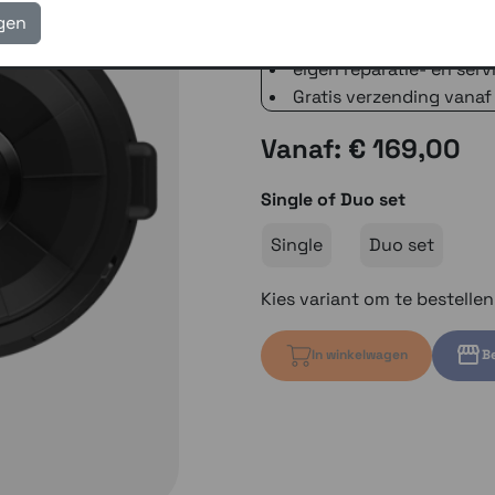
voor 16.00 uur besteld, 
igen
verzending met PostNL 
eigen reparatie- en serv
Gratis verzending vanaf
Vanaf: € 169,00
Single of Duo set
Single
Duo set
Kies variant om te bestelle
In winkelwagen
Be
Kies variant 
Kies var