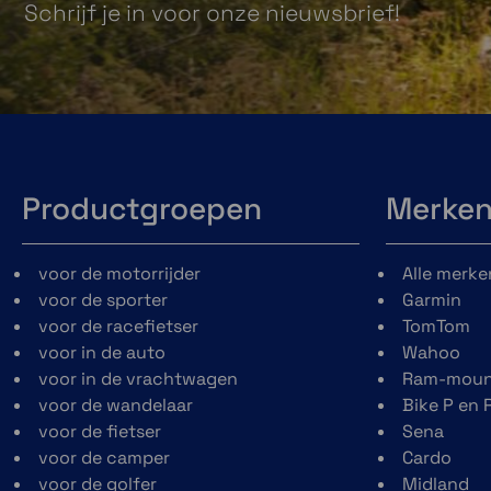
Schrijf je in voor onze nieuwsbrief!
Audio
Ingebouwde SBC Codec
Advanced Noise Control™
Wide volume control
Sample rate: max. 48 kHz (DAC)
Batterij
Laadtijd: 3 uur
Productgroepen
Merke
Type: Lithium polymeer
voor de motorrijder
Alle merke
voor de sporter
Garmin
voor de racefietser
TomTom
voor in de auto
Wahoo
voor in de vrachtwagen
Ram-moun
voor de wandelaar
Bike P en 
voor de fietser
Sena
voor de camper
Cardo
voor de golfer
Midland