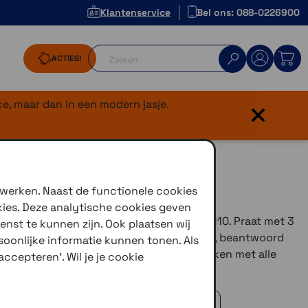
Klantenservice
Bel ons: 088-0226900
ACTIES!
×
e, maar dan in een modern jasje.
 werken. Naast de functionele cookies
kies. Deze analytische cookies geven
de versie van Sena's vlaggenschip de SMH10. Praat met 3
enst te kunnen zijn. Ook plaatsen wij
-audio, tot op een afstand van 1600 meter, beantwoord
oonlijke informatie kunnen tonen. Als
ek en meer. Rijders kunnen verbinding maken met alle
ccepteren'. Wil je je cookie
h-motorheadsets via Universal Intercom.
 advies!