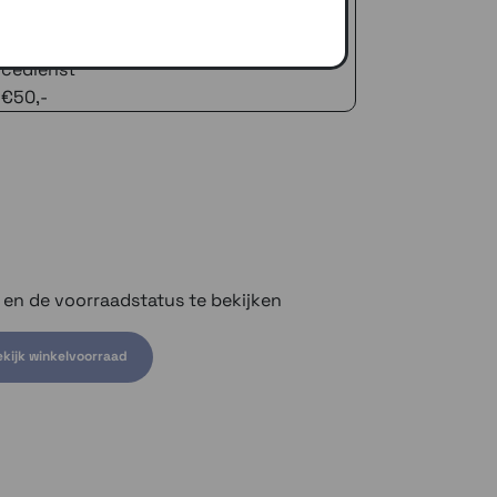
zelfde dag verstuurd (indien voorradig)
naar je adres of een PostNL afhaalpunt
icedienst
 €50,-
n en de voorraadstatus te bekijken
kijk winkelvoorraad
om voorraad te bekijken
iant om voorraad te bekijken