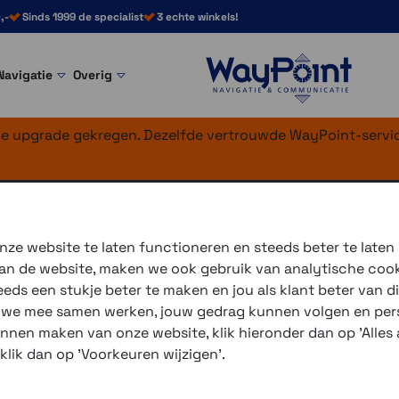
,-
Sinds 1999 de specialist
3 echte winkels!
Navigatie
Overig
nke upgrade gekregen. Dezelfde vertrouwde WayPoint-servic
ze website te laten functioneren en steeds beter te laten
 van de website, maken we ook gebruik van analytische coo
De
Sena 10S
is de verbeter
ds een stukje beter te maken en jou als klant beter van di
andere motorrijders via HD
r we mee samen werken, jouw gedrag kunnen volgen en pers
oproepen, luister naar muzi
unnen maken van onze website, klik hieronder dan op 'Alles a
Sena en niet-Sena Bluetoot
 klik dan op 'Voorkeuren wijzigen'.
3 winkels voor uitleg en