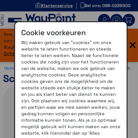
Klantenservice
Bel ons: 088-0226900
MENU
Cookie voorkeuren
Nee, je bent niet verdwaald! Onze website heeft
×
een flinke upgrade gekregen. Dezelfde vertrouwde
Wij maken gebruik van "cookies" om onze
WayPoint-service, maar dan in een modern jasje.
website te laten functioneren en steeds
Ontdek hier wat er allemaal nieuw is.
beter te laten werken. Naast de functionele
cookies die nodig zijn voor het functioneren
Home >
Communicatie >
Motorcommunicatie >
Schuberth
van de website, maken we ook gebruik van
analytische cookies. Deze analytische
Schuberth SC Edge ANC
cookies geven ons de mogelijkheid om de
website steeds een stukje beter te maken
en jou als klant beter van dienst te kunnen
zijn. Ook plaatsen wij cookies waarmee wij,
en partijen waar we mee samen werken, jouw
gedrag kunnen volgen en persoonlijke
informatie kunnen tonen. Als je zo optimaal
mogelijk gebruik wilt kunnen maken van onze
website, klik hieronder dan op 'Alles