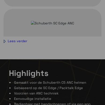
Veiligheid eerst
Lees verder
Schuberth’s ‘safety first’-benadering zorgt ervoor
dat hun communicatiesystemen en accessoires een
integraal onderdeel zijn van het
helmhomologatieproces. Dit betekent dat alle
Schuberthe helmen voldoen aan én de strenge ECE
Highlights
22.06-normen overtreffen, zowel met als zonder
geïnstalleerde communicatiesystemen. Hierdoor kun
je erop vertrouwen dat je Schuberth-helm altijd
Gemaakt voor de Schuberth C5 ANC helmen
voldoet aan de geldende veiligheidsvoorschriften.
Gebaseerd op de SC Edge / Packtalk Edge
Voorzien van ANC techniek
Eenvoudige installatie
Bedienbaar met handschoenen of via een app