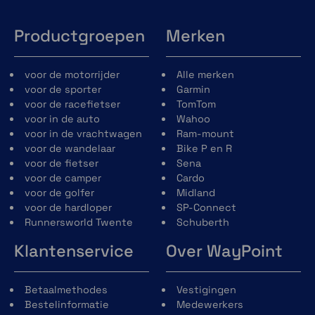
Productgroepen
Merken
DMC
Aangedreven door de 2e generatie Dynamic Mesh
voor de motorrijder
Alle merken
intercomsysteem, zet de
voor de sporter
Schuberth SC Edge ANC
Garmin
een nieuwe standaard van connectiviteit. Deze
voor de racefietser
TomTom
technologie, gecombineerd met Bluetooth 5.2 die
voor in de auto
Wahoo
de koppeling met elke andere Bluetooth intercom
voor in de vrachtwagen
Ram-mount
headset mogelijk maakt, biedt een unieke
voor de wandelaar
Bike P en R
netwerkervaring voor rijders.
voor de fietser
Sena
voor de camper
Cardo
voor de golfer
Midland
voor de hardloper
SP-Connect
Runnersworld Twente
Schuberth
Klantenservice
Over WayPoint
Betaalmethodes
Vestigingen
Natural Voice
Bestelinformatie
Medewerkers