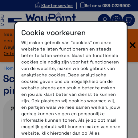
Klantenservice
Bel ons: 088-0226900
MENU
Cookie voorkeuren
Nee, je bent niet verdwaald! Onze website heeft
×
een flinke upgrade gekregen. Dezelfde vertrouwde
Wij maken gebruik van "cookies" om onze
WayPoint-service, maar dan in een modern jasje.
website te laten functioneren en steeds
Ontdek hier wat er allemaal nieuw is.
beter te laten werken. Naast de functionele
cookies die nodig zijn voor het functioneren
Home >
Motor >
Helmen >
Schuberth accessoires
van de website, maken we ook gebruik van
analytische cookies. Deze analytische
Schuberth C3 / C3 Pro
cookies geven ons de mogelijkheid om de
pinlock maat 50-59
website steeds een stukje beter te maken
en jou als klant beter van dienst te kunnen
zijn. Ook plaatsen wij cookies waarmee wij,
en partijen waar we mee samen werken, jouw
gedrag kunnen volgen en persoonlijke
informatie kunnen tonen. Als je zo optimaal
mogelijk gebruik wilt kunnen maken van onze
website, klik hieronder dan op 'Alles