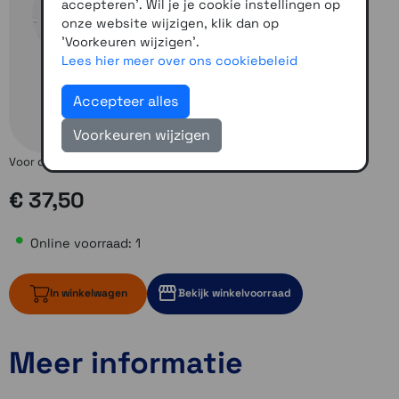
accepteren'. Wil je je cookie instellingen op
onze website wijzigen, klik dan op
'Voorkeuren wijzigen'.
Lees hier meer over ons cookiebeleid
Accepteer alles
Voorkeuren wijzigen
Voor de maten 50 t/m 59
€ 37,50
Online voorraad: 1
In winkelwagen
Bekijk winkelvoorraad
Meer informatie
1 op voorraad
Momenteel even niet op voorraad
Momenteel even niet op voorraad