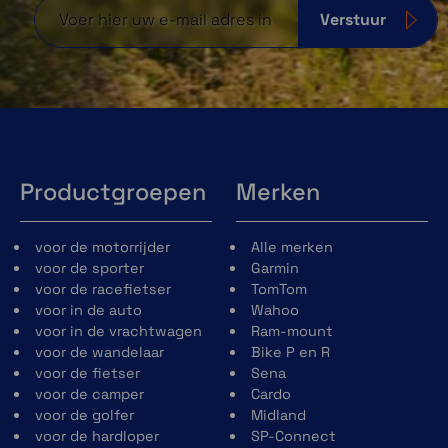
Verstuur
Productgroepen
Merken
voor de motorrijder
Alle merken
voor de sporter
Garmin
voor de racefietser
TomTom
voor in de auto
Wahoo
voor in de vrachtwagen
Ram-mount
voor de wandelaar
Bike P en R
voor de fietser
Sena
voor de camper
Cardo
voor de golfer
Midland
voor de hardloper
SP-Connect