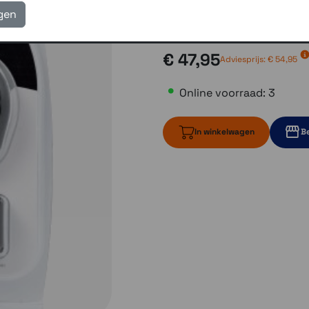
eigen reparatie- en serv
igen
Gratis verzending vanaf
€ 47,95
Adviesprijs:
€ 54,95
Online voorraad: 3
In winkelwagen
Be
3 op voorraad
Momente
Momenteel e