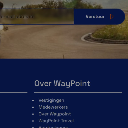
Verstuur
Over WayPoint
Vestigingen
Medewerkers
Over Waypoint
WayPoint Travel
Routeplanner