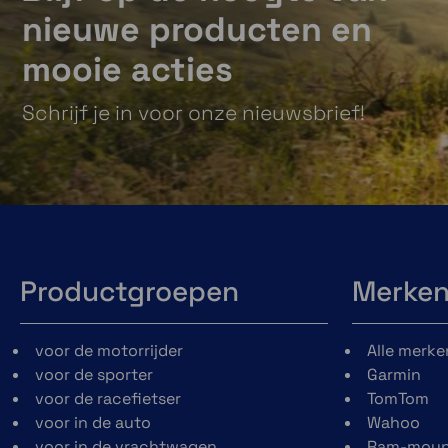
nieuwe producten en
mooie acties
Schrijf je in voor onze nieuwsbrief!
Productgroepen
Merke
voor de motorrijder
Alle merke
voor de sporter
Garmin
voor de racefietser
TomTom
voor in de auto
Wahoo
voor in de vrachtwagen
Ram-moun