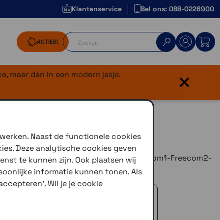
Klantenservice
Bel ons: 088-0226900
ACTIES!
×
e, maar dan in een modern jasje.
 werken. Naast de functionele cookies
kies. Deze analytische cookies geven
z-G9x-Packtalk-Smartpack-SmartH-Freecom1-Freecom2-
enst te kunnen zijn. Ook plaatsen wij
oonlijke informatie kunnen tonen. Als
ccepteren'. Wil je je cookie
 advies!
zelfde dag verstuurd (indien voorradig)
naar je adres of een PostNL afhaalpunt