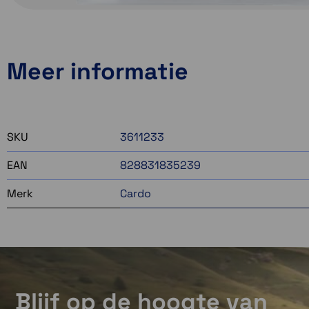
Meer informatie
SKU
3611233
EAN
828831835239
Merk
Cardo
Blijf op de hoogte van