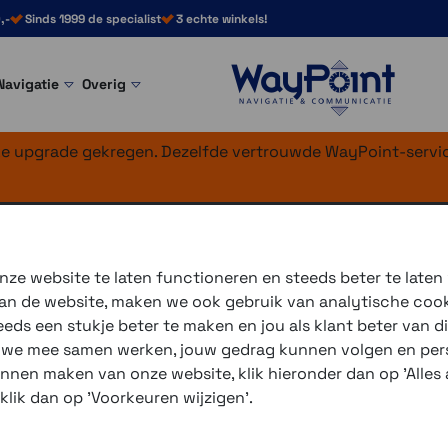
,-
Sinds 1999 de specialist
3 echte winkels!
Navigatie
Overig
nke upgrade gekregen. Dezelfde vertrouwde WayPoint-servic
akerset 40mm
ze website te laten functioneren en steeds beter te laten
 van de website, maken we ook gebruik van analytische coo
Geschikt voor de Q1-Q3-Q
ds een stukje beter te maken en jou als klant beter van di
Freecom4
r we mee samen werken, jouw gedrag kunnen volgen en pers
unnen maken van onze website, klik hieronder dan op 'Alles a
3 winkels voor uitleg en
 klik dan op 'Voorkeuren wijzigen'.
voor 16.00 uur besteld, 
verzending met PostNL 