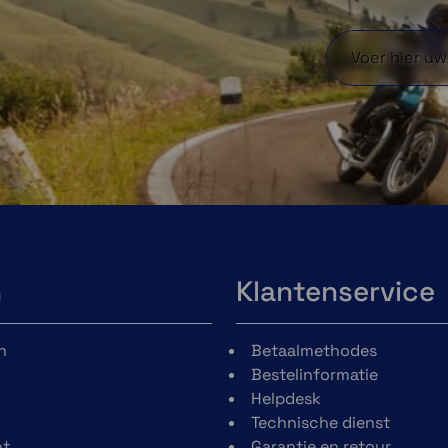
n
Klantenservice
n
Betaalmethodes
Bestelinformatie
Helpdesk
Technische dienst
t
Garantie en retour