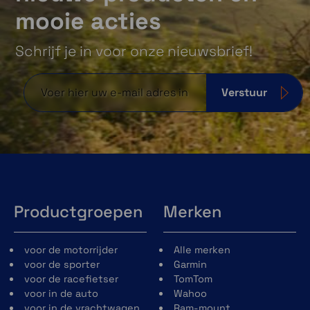
mooie acties
Schrijf je in voor onze nieuwsbrief!
Verstuur
Productgroepen
Merken
voor de motorrijder
Alle merken
voor de sporter
Garmin
voor de racefietser
TomTom
voor in de auto
Wahoo
voor in de vrachtwagen
Ram-mount