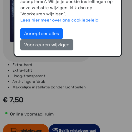
accepteren'. Wil je je cookie instellingen op
onze website wijzigen, klik dan op
'Voorkeuren wijzigen'.
Lees hier meer over ons cookiebeleid
Accepteer alles
Voorkeuren wijzigen
Extra-hard
Extra-licht
Hoog-transparant
Anti-vingerafdruk
Makkelijke installatie zonder luchtbellen
€ 7,50
Online voorraad: ruim
In winkelwagen
Bekijk winkelvoorraad