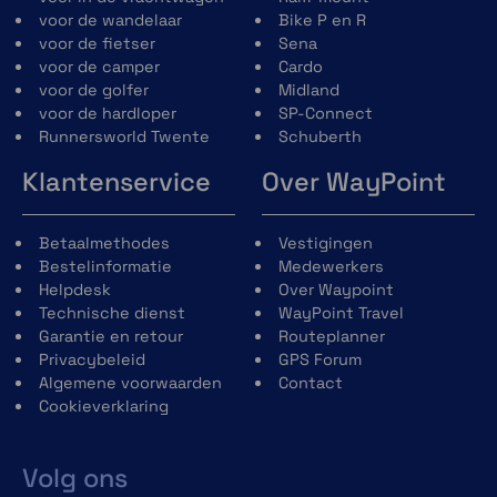
voor de wandelaar
Bike P en R
voor de fietser
Sena
voor de camper
Cardo
voor de golfer
Midland
voor de hardloper
SP-Connect
Runnersworld Twente
Schuberth
Klantenservice
Over WayPoint
Betaalmethodes
Vestigingen
Bestelinformatie
Medewerkers
Helpdesk
Over Waypoint
Technische dienst
WayPoint Travel
Garantie en retour
Routeplanner
Privacybeleid
GPS Forum
Algemene voorwaarden
Contact
Cookieverklaring
Volg ons