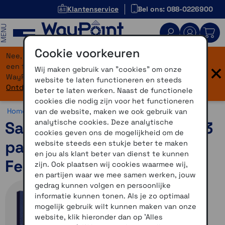
Klantenservice
Bel ons: 088-0226900
MENU
Cookie voorkeuren
Nee, je bent niet verdwaald! Onze website heeft
×
een flinke upgrade gekregen. Dezelfde vertrouwde
Wij maken gebruik van "cookies" om onze
WayPoint-service, maar dan in een modern jasje.
website te laten functioneren en steeds
Ontdek hier wat er allemaal nieuw is.
beter te laten werken. Naast de functionele
cookies die nodig zijn voor het functioneren
Home >
Accessoires >
Overig >
Screenprotectors
van de website, maken we ook gebruik van
analytische cookies. Deze analytische
Savvies Xtreme Glass HD33
cookies geven ons de mogelijkheid om de
pantserglas 40mm voor
website steeds een stukje beter te maken
en jou als klant beter van dienst te kunnen
Fenix 6X
zijn. Ook plaatsen wij cookies waarmee wij,
en partijen waar we mee samen werken, jouw
gedrag kunnen volgen en persoonlijke
informatie kunnen tonen. Als je zo optimaal
mogelijk gebruik wilt kunnen maken van onze
website, klik hieronder dan op 'Alles