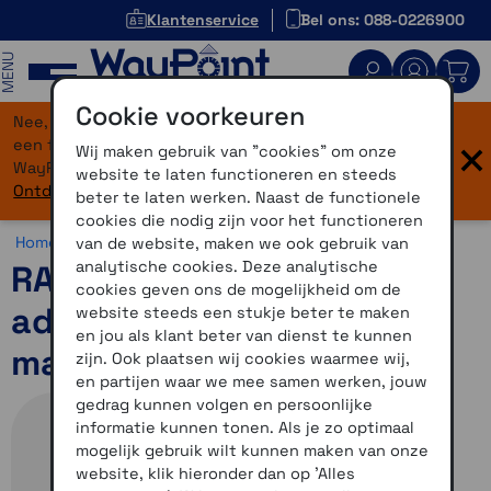
Klantenservice
Bel ons: 088-0226900
MENU
Cookie voorkeuren
Nee, je bent niet verdwaald! Onze website heeft
×
een flinke upgrade gekregen. Dezelfde vertrouwde
Wij maken gebruik van "cookies" om onze
WayPoint-service, maar dan in een modern jasje.
website te laten functioneren en steeds
Ontdek hier wat er allemaal nieuw is.
beter te laten werken. Naast de functionele
cookies die nodig zijn voor het functioneren
Home >
Motor >
Montage >
RAM Mounts >
Overig
van de website, maken we ook gebruik van
analytische cookies. Deze analytische
RAM Zelfklevende
cookies geven ons de mogelijkheid om de
adapterplaat voor
website steeds een stukje beter te maken
en jou als klant beter van dienst te kunnen
magnetische mounts
zijn. Ook plaatsen wij cookies waarmee wij,
en partijen waar we mee samen werken, jouw
gedrag kunnen volgen en persoonlijke
informatie kunnen tonen. Als je zo optimaal
mogelijk gebruik wilt kunnen maken van onze
website, klik hieronder dan op 'Alles