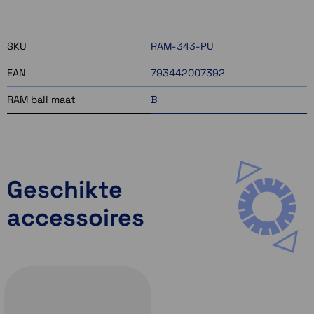
2 op voorraad
SKU
RAM-343-PU
EAN
793442007392
RAM ball maat
B
Geschikte
accessoires