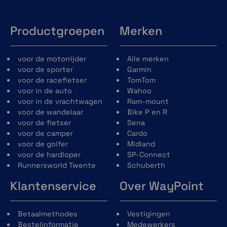
Productgroepen
Merken
voor de motorrijder
Alle merken
voor de sporter
Garmin
voor de racefietser
TomTom
voor in de auto
Wahoo
voor in de vrachtwagen
Ram-mount
voor de wandelaar
Bike P en R
voor de fietser
Sena
voor de camper
Cardo
voor de golfer
Midland
voor de hardloper
SP-Connect
Runnersworld Twente
Schuberth
Klantenservice
Over WayPoint
Betaalmethodes
Vestigingen
Bestelinformatie
Medewerkers