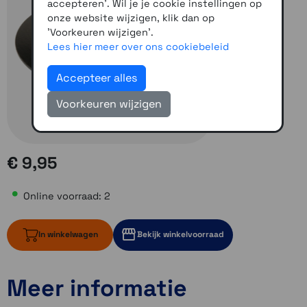
accepteren'. Wil je je cookie instellingen op
onze website wijzigen, klik dan op
'Voorkeuren wijzigen'.
Lees hier meer over ons cookiebeleid
Accepteer alles
Voorkeuren wijzigen
€ 9,95
Online voorraad: 2
In winkelwagen
Bekijk winkelvoorraad
Meer informatie
2 op voorraad
1 op voorraad