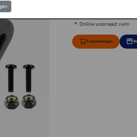
igen
€ 15,00
Online voorraad: ruim
In winkelwagen
Be
ruim op voorr
1 op voo
3 op voorraa