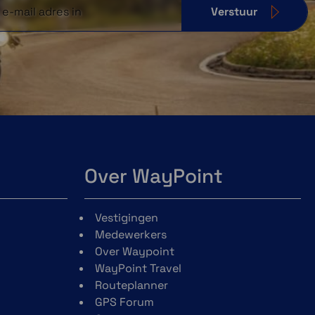
Verstuur
Over WayPoint
Vestigingen
Medewerkers
Over Waypoint
WayPoint Travel
Routeplanner
GPS Forum