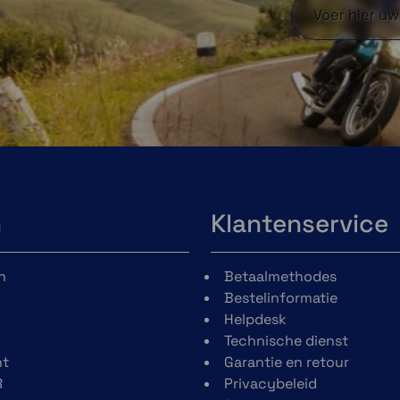
n
Klantenservice
n
Betaalmethodes
Bestelinformatie
Helpdesk
Technische dienst
t
Garantie en retour
R
Privacybeleid