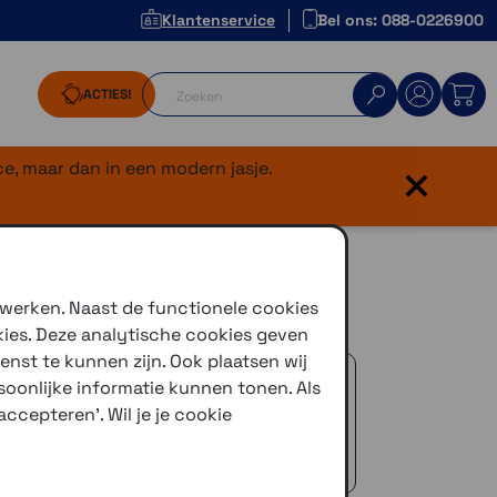
Klantenservice
Bel ons: 088-0226900
ACTIES!
×
e, maar dan in een modern jasje.
uder
 werken. Naast de functionele cookies
kies. Deze analytische cookies geven
enst te kunnen zijn. Ook plaatsen wij
 advies!
oonlijke informatie kunnen tonen. Als
zelfde dag verstuurd (indien voorradig)
ccepteren'. Wil je je cookie
naar je adres of een PostNL afhaalpunt
icedienst
 €50,-