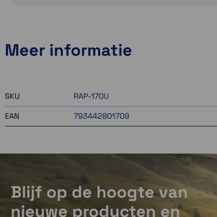
Meer informatie
SKU
RAP-170U
EAN
793442801709
Blijf op de hoogte van
nieuwe producten en