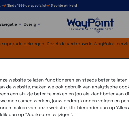
,-
Sinds 1999 de specialist
3 echte winkels!
Navigatie
Overig
nke upgrade gekregen. Dezelfde vertrouwde WayPoint-servic
rsele riemclipho
ze website te laten functioneren en steeds beter te laten
 van de website, maken we ook gebruik van analytische coo
ds een stukje beter te maken en jou als klant beter van di
3 winkels voor uitleg en
r we mee samen werken, jouw gedrag kunnen volgen en pers
voor 16.00 uur besteld, 
unnen maken van onze website, klik hieronder dan op 'Alles a
verzending met PostNL 
 klik dan op 'Voorkeuren wijzigen'.
eigen reparatie- en serv
Gratis verzending vanaf