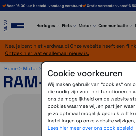
Voor 16:00 uur besteld, vandaag verstuurd
Gratis verzenden vanaf € 50
MENU
Horloges
Fiets
Motor
Communicatie
Nee, je bent niet verdwaald! Onze website heeft een fli
Ontdek hier wat er allemaal nieuw is.
Home >
Motor >
Montage >
RAM Mounts >
Overig
Cookie voorkeuren
RAM-Mount unive
Wij maken gebruik van "cookies" om on
die nodig zijn voor het functioneren
ons de mogelijkheid om de website stee
cookies waarmee wij, en partijen waa
je zo optimaal mogelijk gebruik wilt k
instellingen op onze website wijzigen,
Lees hier meer over ons cookiebeleid