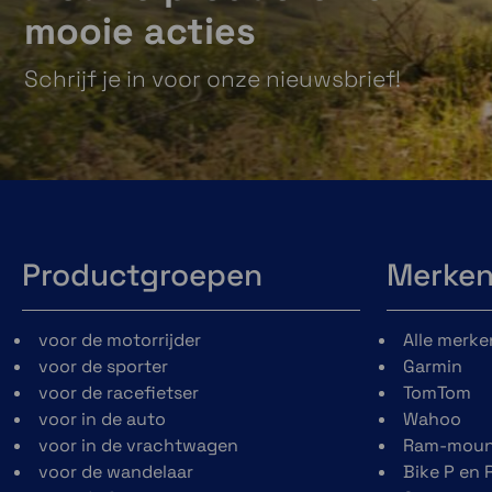
mooie acties
Schrijf je in voor onze nieuwsbrief!
Productgroepen
Merke
voor de motorrijder
Alle merke
voor de sporter
Garmin
voor de racefietser
TomTom
voor in de auto
Wahoo
voor in de vrachtwagen
Ram-moun
voor de wandelaar
Bike P en 