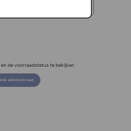
icedienst
 €50,-
e
n en de voorraadstatus te bekijken
kijk winkelvoorraad
om voorraad te bekijken
iant om voorraad te bekijken
 om voorraad te bekijken