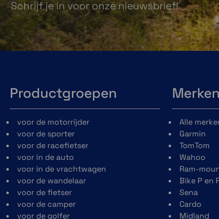
Gemaakt van hoogwaardig composiet voor
Schrijf je in voor onze nieuwsbrief!
duurzaamheid en betrouwbaarheid in de meest
veeleisende omgevingen
Productgroepen
Merke
voor de motorrijder
Alle merke
voor de sporter
Garmin
voor de racefietser
TomTom
voor in de auto
Wahoo
voor in de vrachtwagen
Ram-moun
voor de wandelaar
Bike P en 
voor de fietser
Sena
voor de camper
Cardo
voor de golfer
Midland