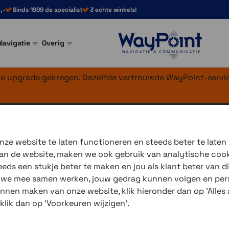
,-
Sinds 1999 de specialist
3 echte winkels!
Navigatie
Overig
nke upgrade gekregen. Dezelfde vertrouwde WayPoint-servic
ck-Grip
-Grip Pro XL
ze website te laten functioneren en steeds beter te laten
 van de website, maken we ook gebruik van analytische coo
In deze houder gaat je tele
ds een stukje beter te maken en jou als klant beter van di
varaint met de Vibe trilling
r we mee samen werken, jouw gedrag kunnen volgen en pers
unnen maken van onze website, klik hieronder dan op 'Alles a
3 winkels voor uitleg en
 klik dan op 'Voorkeuren wijzigen'.
voor 16.00 uur besteld, 
verzending met PostNL 