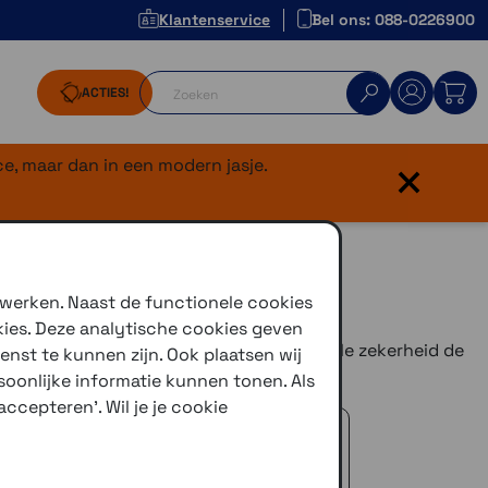
Klantenservice
Bel ons: 088-0226900
ACTIES!
×
e, maar dan in een modern jasje.
 werken. Naast de functionele cookies
kies. Deze analytische cookies geven
foon geen kant meer op, kies voor maximale zekerheid de
enst te kunnen zijn. Ook plaatsen wij
sdemper.
oonlijke informatie kunnen tonen. Als
ccepteren'. Wil je je cookie
 advies!
zelfde dag verstuurd (indien voorradig)
naar je adres of een PostNL afhaalpunt