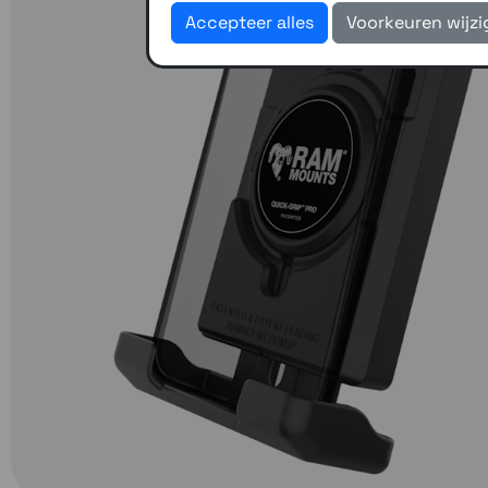
Accepteer alles
Voorkeuren wijz