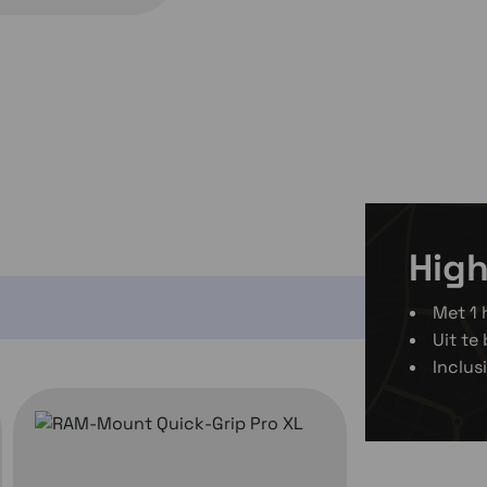
High
Met 1 
Uit te
Inclus