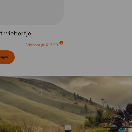
 wiebertje
Adviesprijs:
€ 15,00
wagen