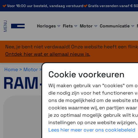
Voor 16:00 uur besteld, vandaag verstuurd
Gratis verzenden vanaf € 50
MENU
Horloges
Fiets
Motor
Communicatie
Nee, je bent niet verdwaald! Onze website heeft een fli
Ontdek hier wat er allemaal nieuw is.
Home >
Motor >
Montage >
RAM Mounts >
X-Grip en Qui
Cookie voorkeuren
RAM-Mount Quick
Wij maken gebruik van "cookies" om on
die nodig zijn voor het functioneren
ons de mogelijkheid om de website stee
cookies waarmee wij, en partijen waa
je zo optimaal mogelijk gebruik wilt k
instellingen op onze website wijzigen,
Lees hier meer over ons cookiebeleid