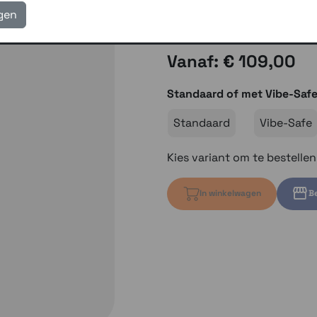
eigen reparatie- en serv
igen
Gratis verzending vanaf
Vanaf: € 109,00
Standaard of met Vibe-Saf
Standaard
Vibe-Safe
Kies variant om te bestelle
In winkelwagen
Be
Kies variant 
Kies var
Kies variant