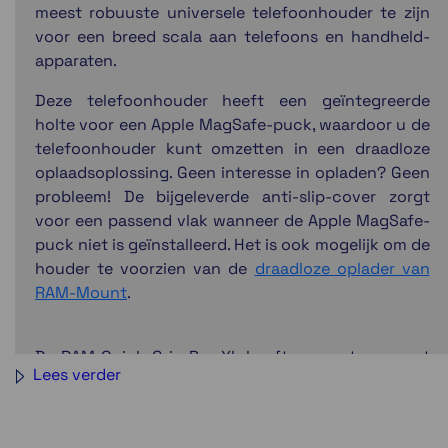
meest robuuste universele telefoonhouder te zijn
voor een breed scala aan telefoons en handheld-
apparaten.
Deze telefoonhouder heeft een geïntegreerde
holte voor een Apple MagSafe-puck, waardoor u de
telefoonhouder kunt omzetten in een draadloze
oplaadsoplossing. Geen interesse in opladen? Geen
probleem! De bijgeleverde anti-slip-cover zorgt
voor een passend vlak wanneer de Apple MagSafe-
puck niet is geïnstalleerd. Het is ook mogelijk om de
houder te voorzien van de
draadloze oplader van
RAM-Mount
.
De RAM Quick-Grip Pro XL heeft een ontwerp met
Lees verder
veermechanisme dat gemakkelijke eenhandige
invoeging en verwijdering van uw apparaat
mogelijk maakt. Grote en kleine opvulstukken