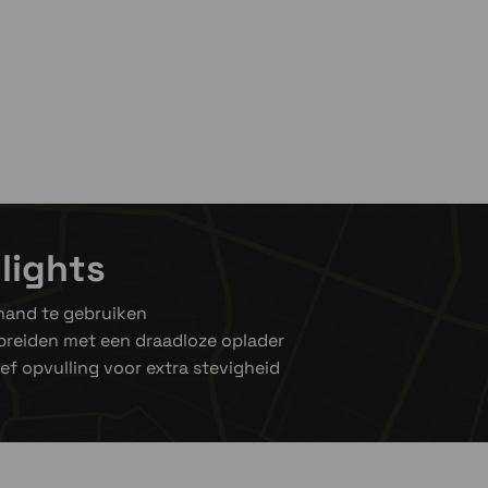
lights
hand te gebruiken
 breiden met een draadloze oplader
ief opvulling voor extra stevigheid