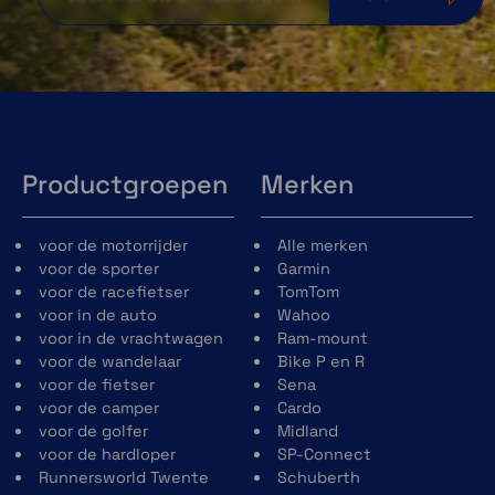
Productgroepen
Merken
voor de motorrijder
Alle merken
voor de sporter
Garmin
voor de racefietser
TomTom
voor in de auto
Wahoo
voor in de vrachtwagen
Ram-mount
voor de wandelaar
Bike P en R
voor de fietser
Sena
voor de camper
Cardo
voor de golfer
Midland
voor de hardloper
SP-Connect
Runnersworld Twente
Schuberth