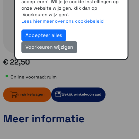
accepteren'. Wil je je cookie instellingen op
onze website wijzigen, klik dan op
'Voorkeuren wijzigen'.
Lees hier meer over ons cookiebeleid
Accepteer alles
Voorkeuren wijzigen
€ 22,50
Online voorraad: ruim
In winkelwagen
Bekijk winkelvoorraad
Meer informatie
ruim op voorraad
1 op voorraad
Momenteel even niet op voorraad