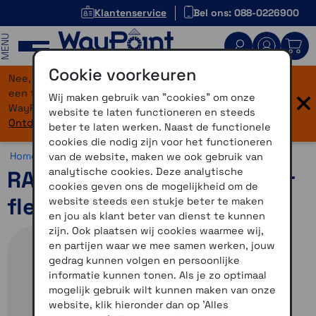
Klantenservice
Bel ons: 088-0226900
MENU
Cookie voorkeuren
Nee, je bent niet verdwaald! Onze website heeft
×
een flinke upgrade gekregen. Dezelfde vertrouwde
Wij maken gebruik van "cookies" om onze
WayPoint-service, maar dan in een modern jasje.
website te laten functioneren en steeds
Ontdek hier wat er allemaal nieuw is.
beter te laten werken. Naast de functionele
cookies die nodig zijn voor het functioneren
Home >
Motor >
Montage >
RAM Mounts >
Overig
van de website, maken we ook gebruik van
analytische cookies. Deze analytische
RAM-Mount eindstuk voor
cookies geven ons de mogelijkheid om de
flexibele arm, stuurbeugel
website steeds een stukje beter te maken
en jou als klant beter van dienst te kunnen
zijn. Ook plaatsen wij cookies waarmee wij,
en partijen waar we mee samen werken, jouw
gedrag kunnen volgen en persoonlijke
informatie kunnen tonen. Als je zo optimaal
mogelijk gebruik wilt kunnen maken van onze
website, klik hieronder dan op 'Alles