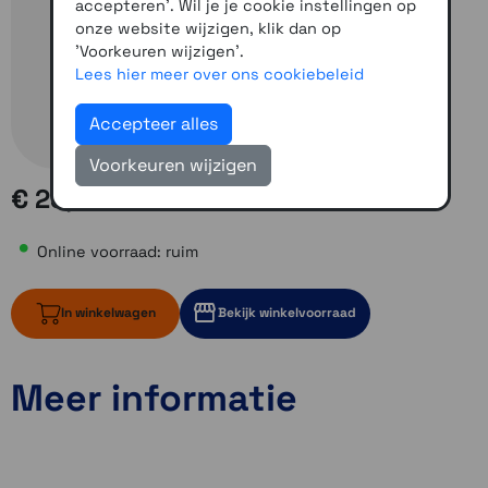
accepteren'. Wil je je cookie instellingen op
onze website wijzigen, klik dan op
'Voorkeuren wijzigen'.
Lees hier meer over ons cookiebeleid
Accepteer alles
Voorkeuren wijzigen
€ 25,00
Online voorraad: ruim
In winkelwagen
Bekijk winkelvoorraad
Meer informatie
ruim op voorraad
Momenteel even niet op voorraad
1 op voorraad