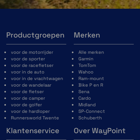
Productgroepen
Merken
voor de motorrijder
Alle merken
voor de sporter
Garmin
voor de racefietser
TomTom
voor in de auto
Wahoo
voor in de vrachtwagen
Ram-mount
voor de wandelaar
Bike P en R
voor de fietser
Sena
voor de camper
Cardo
voor de golfer
Midland
voor de hardloper
SP-Connect
Runnersworld Twente
Schuberth
Klantenservice
Over WayPoint