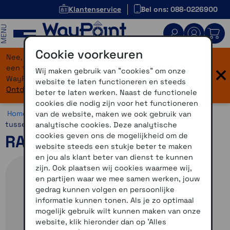
Klantenservice
Bel ons: 088-0226900
MENU
Cookie voorkeuren
Nee, je bent niet verdwaald! Onze website heeft
×
een flinke upgrade gekregen. Dezelfde vertrouwde
Wij maken gebruik van "cookies" om onze
WayPoint-service, maar dan in een modern jasje.
website te laten functioneren en steeds
Ontdek hier wat er allemaal nieuw is.
beter te laten werken. Naast de functionele
cookies die nodig zijn voor het functioneren
Home >
Motor >
Montage >
RAM Mounts >
Knijpers en
van de website, maken we ook gebruik van
tussenstukken
analytische cookies. Deze analytische
cookies geven ons de mogelijkheid om de
RAM flexibele arm 6 inch
website steeds een stukje beter te maken
en jou als klant beter van dienst te kunnen
zijn. Ook plaatsen wij cookies waarmee wij,
en partijen waar we mee samen werken, jouw
gedrag kunnen volgen en persoonlijke
informatie kunnen tonen. Als je zo optimaal
mogelijk gebruik wilt kunnen maken van onze
website, klik hieronder dan op 'Alles