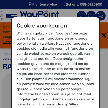
Klantenservice
Bel ons: 088-0226900
MENU
Cookie voorkeuren
Nee, je bent niet verdwaald! Onze website heeft
×
een flinke upgrade gekregen. Dezelfde vertrouwde
Wij maken gebruik van "cookies" om onze
WayPoint-service, maar dan in een modern jasje.
website te laten functioneren en steeds
Ontdek hier wat er allemaal nieuw is.
beter te laten werken. Naast de functionele
cookies die nodig zijn voor het functioneren
Home >
Motor >
Montage >
RAM Mounts >
Stuur -
van de website, maken we ook gebruik van
buisbevestiging
analytische cookies. Deze analytische
cookies geven ons de mogelijkheid om de
RAM draai en kantelsteun
website steeds een stukje beter te maken
en jou als klant beter van dienst te kunnen
zijn. Ook plaatsen wij cookies waarmee wij,
en partijen waar we mee samen werken, jouw
gedrag kunnen volgen en persoonlijke
informatie kunnen tonen. Als je zo optimaal
mogelijk gebruik wilt kunnen maken van onze
website, klik hieronder dan op 'Alles