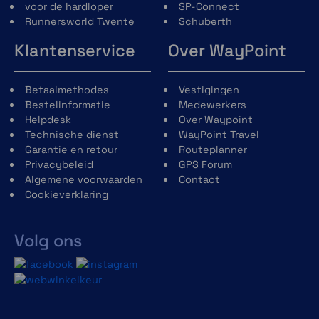
voor de hardloper
SP-Connect
Runnersworld Twente
Schuberth
Klantenservice
Over WayPoint
Betaalmethodes
Vestigingen
Bestelinformatie
Medewerkers
Helpdesk
Over Waypoint
Technische dienst
WayPoint Travel
Garantie en retour
Routeplanner
Privacybeleid
GPS Forum
Algemene voorwaarden
Contact
Cookieverklaring
Volg ons