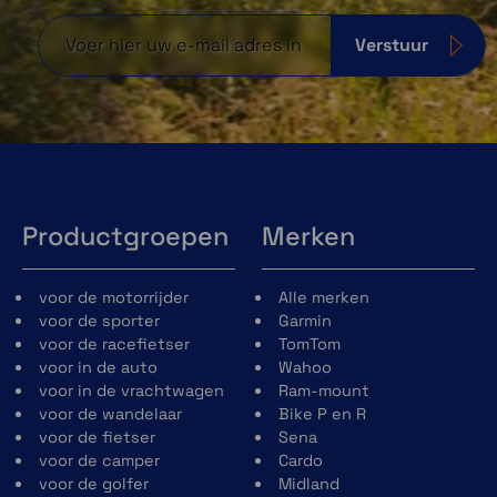
Verstuur
Productgroepen
Merken
voor de motorrijder
Alle merken
voor de sporter
Garmin
voor de racefietser
TomTom
voor in de auto
Wahoo
voor in de vrachtwagen
Ram-mount
voor de wandelaar
Bike P en R
voor de fietser
Sena
voor de camper
Cardo
voor de golfer
Midland