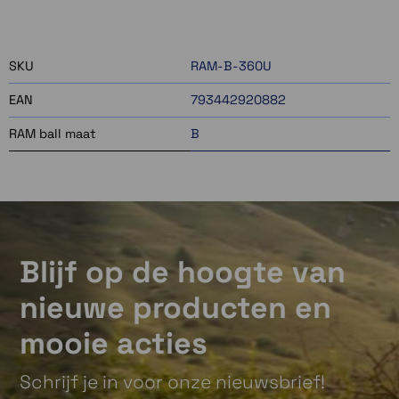
2 op voorraad
SKU
RAM-B-360U
EAN
793442920882
RAM ball maat
B
Blijf op de hoogte van
nieuwe producten en
mooie acties
Schrijf je in voor onze nieuwsbrief!