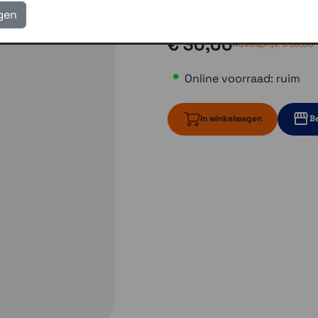
Gratis verzending vanaf
igen
€ 30,00
Adviesprijs:
€ 50,00
Online voorraad: ruim
In winkelwagen
Be
ruim op voorr
1 op voo
Momenteel e