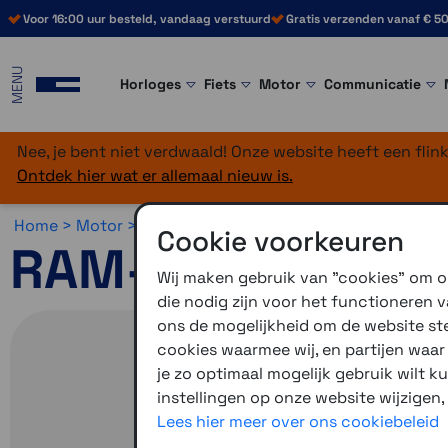
Voor 16:00 uur besteld, vandaag verstuurd
Gratis verzenden vanaf € 50
MENU
Horloges
Fiets
Motor
Communicatie
Nee, je bent niet verdwaald! Onze website heeft een fli
Ontdek hier wat er allemaal nieuw is.
Home >
Motor >
Montage >
RAM Mounts >
Stuur - buisb
Cookie voorkeuren
RAM-Mount stuur
Wij maken gebruik van "cookies" om on
die nodig zijn voor het functioneren
ons de mogelijkheid om de website stee
cookies waarmee wij, en partijen waa
je zo optimaal mogelijk gebruik wilt k
instellingen op onze website wijzigen,
Lees hier meer over ons cookiebeleid