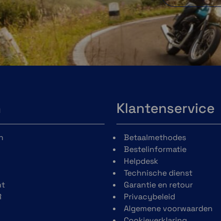
n
Klantenservice
n
Betaalmethodes
Bestelinformatie
Helpdesk
Technische dienst
t
Garantie en retour
R
Privacybeleid
Algemene voorwaarden
Cookieverklaring