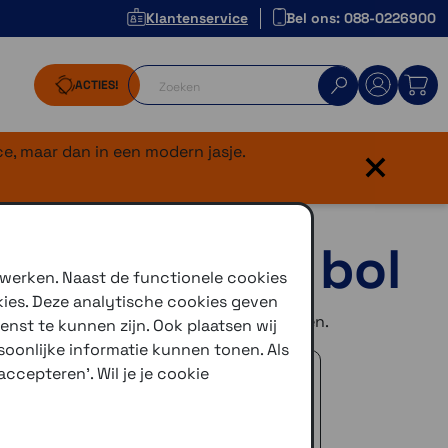
Klantenservice
Bel ons: 088-0226900
ACTIES!
×
e, maar dan in een modern jasje.
l met extra bol
 werken. Naast de functionele cookies
kies. Deze analytische cookies geven
llen zodat je 2 apparaten kunt bevestigen.
enst te kunnen zijn. Ook plaatsen wij
oonlijke informatie kunnen tonen. Als
 advies!
ccepteren'. Wil je je cookie
zelfde dag verstuurd (indien voorradig)
naar je adres of een PostNL afhaalpunt
icedienst