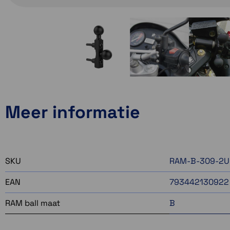
Meer informatie
SKU
RAM-B-309-2U
EAN
793442130922
RAM ball maat
B