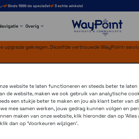
,-
Sinds 1999 de specialist
3 echte winkels!
Navigatie
Overig
nke upgrade gekregen. Dezelfde vertrouwde WayPoint-servic
evestiging
houder universee
ze website te laten functioneren en steeds beter te laten
 van de website, maken we ook gebruik van analytische coo
Deze stuurhouder heeft 2 bo
ds een stukje beter te maken en jou als klant beter van di
r we mee samen werken, jouw gedrag kunnen volgen en pers
3 winkels voor uitleg en
unnen maken van onze website, klik hieronder dan op 'Alles a
voor 16.00 uur besteld, 
 klik dan op 'Voorkeuren wijzigen'.
verzending met PostNL 
eigen reparatie- en serv