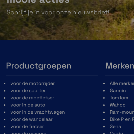
Schrijf je in voor onze nieuwsbrief!
Productgroepen
Merke
voor de motorrijder
Alle merke
voor de sporter
Garmin
voor de racefietser
TomTom
voor in de auto
Wahoo
voor in de vrachtwagen
Ram-moun
voor de wandelaar
Bike P en 
voor de fietser
Sena
voor de camper
Cardo