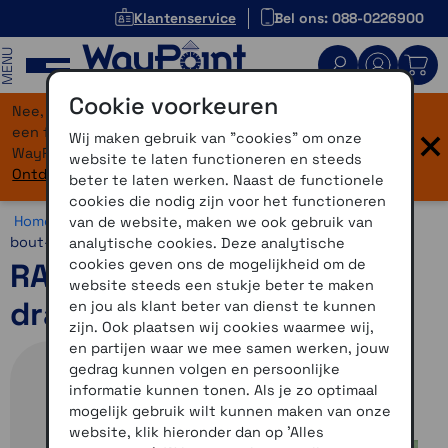
Klantenservice
Bel ons: 088-0226900
MENU
Cookie voorkeuren
Nee, je bent niet verdwaald! Onze website heeft
×
een flinke upgrade gekregen. Dezelfde vertrouwde
Wij maken gebruik van "cookies" om onze
WayPoint-service, maar dan in een modern jasje.
website te laten functioneren en steeds
Ontdek hier wat er allemaal nieuw is.
beter te laten werken. Naast de functionele
cookies die nodig zijn voor het functioneren
Home >
Motor >
Montage >
RAM Mounts >
Schroefbare
van de website, maken we ook gebruik van
bout- en camerabevestigingen
analytische cookies. Deze analytische
cookies geven ons de mogelijkheid om de
RAM-Mount bol met
website steeds een stukje beter te maken
draadeind
en jou als klant beter van dienst te kunnen
zijn. Ook plaatsen wij cookies waarmee wij,
en partijen waar we mee samen werken, jouw
gedrag kunnen volgen en persoonlijke
informatie kunnen tonen. Als je zo optimaal
mogelijk gebruik wilt kunnen maken van onze
website, klik hieronder dan op 'Alles