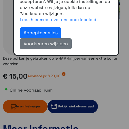
accepteren'. Wil je je cookie instellingen op
onze website wijzigen, klik dan op
'Voorkeuren wijzigen'.
Lees hier meer over ons cookiebeleid
Accepteer alles
Voorkeuren wijzigen
Deze bol kan je gebruiken op je RAM-knijper van een extra bol te
voorzien.
€ 15,00
Adviesprijs:
€ 20,00
Online voorraad: ruim
In winkelwagen
Bekijk winkelvoorraad
Meer informatie
ruim op voorraad