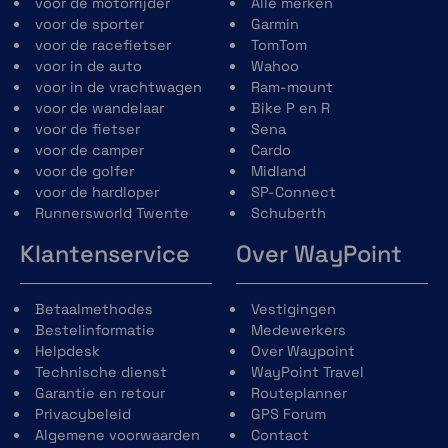
voor de motorrijder
Alle merken
voor de sporter
Garmin
voor de racefietser
TomTom
voor in de auto
Wahoo
voor in de vrachtwagen
Ram-mount
voor de wandelaar
Bike P en R
voor de fietser
Sena
voor de camper
Cardo
voor de golfer
Midland
voor de hardloper
SP-Connect
Runnersworld Twente
Schuberth
Klantenservice
Over WayPoint
Betaalmethodes
Vestigingen
Bestelinformatie
Medewerkers
Helpdesk
Over Waypoint
Technische dienst
WayPoint Travel
Garantie en retour
Routeplanner
Privacybeleid
GPS Forum
Algemene voorwaarden
Contact