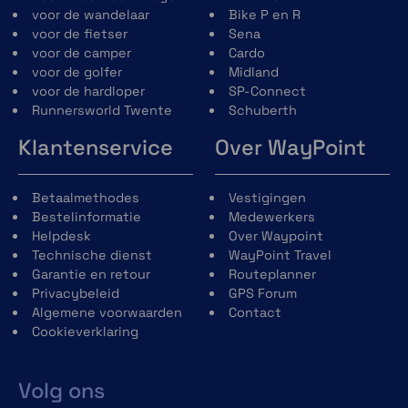
voor de wandelaar
Bike P en R
voor de fietser
Sena
voor de camper
Cardo
voor de golfer
Midland
voor de hardloper
SP-Connect
Runnersworld Twente
Schuberth
Klantenservice
Over WayPoint
Betaalmethodes
Vestigingen
Bestelinformatie
Medewerkers
Helpdesk
Over Waypoint
Technische dienst
WayPoint Travel
Garantie en retour
Routeplanner
Privacybeleid
GPS Forum
Algemene voorwaarden
Contact
Cookieverklaring
Volg ons