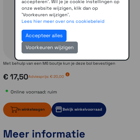
accepteren'. Wil je je cookie instellingen op
onze website wijzigen, klik dan op
'Voorkeuren wijzigen'.
Lees hier meer over ons cookiebeleid
Accepteer alles
Voorkeuren wijzigen
Met behulp van een M6 boutje kun je deze bol bevestigen
€ 17,50
Adviesprijs:
€ 20,00
Online voorraad: ruim
In winkelwagen
Bekijk winkelvoorraad
Meer informatie
ruim op voorraad
3 op voorraad