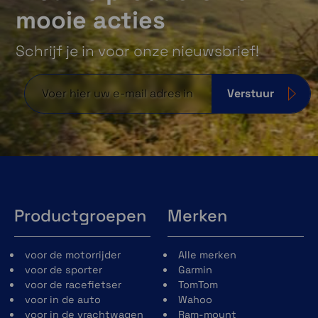
mooie acties
Schrijf je in voor onze nieuwsbrief!
Verstuur
Productgroepen
Merken
voor de motorrijder
Alle merken
voor de sporter
Garmin
voor de racefietser
TomTom
voor in de auto
Wahoo
voor in de vrachtwagen
Ram-mount