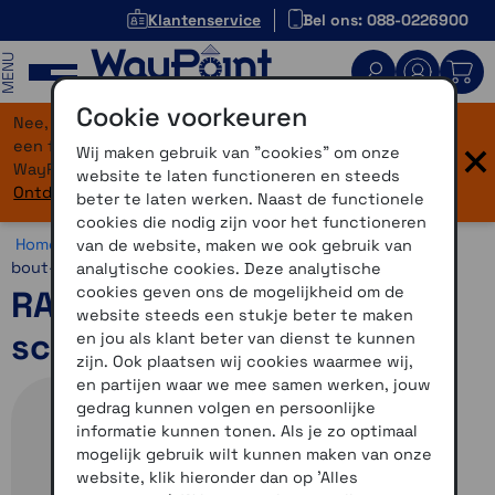
Klantenservice
Bel ons: 088-0226900
MENU
Cookie voorkeuren
Nee, je bent niet verdwaald! Onze website heeft
×
een flinke upgrade gekregen. Dezelfde vertrouwde
Wij maken gebruik van "cookies" om onze
WayPoint-service, maar dan in een modern jasje.
website te laten functioneren en steeds
Ontdek hier wat er allemaal nieuw is.
beter te laten werken. Naast de functionele
cookies die nodig zijn voor het functioneren
Home >
Motor >
Montage >
RAM Mounts >
Schroefbare
van de website, maken we ook gebruik van
bout- en camerabevestigingen
analytische cookies. Deze analytische
cookies geven ons de mogelijkheid om de
RAM-Mount bol met M6
website steeds een stukje beter te maken
schroefdraadgat
en jou als klant beter van dienst te kunnen
zijn. Ook plaatsen wij cookies waarmee wij,
en partijen waar we mee samen werken, jouw
gedrag kunnen volgen en persoonlijke
informatie kunnen tonen. Als je zo optimaal
mogelijk gebruik wilt kunnen maken van onze
website, klik hieronder dan op 'Alles