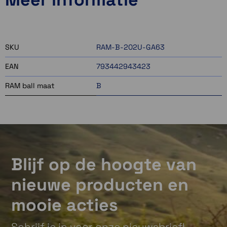
ruim op voorraad
Momenteel even niet op voorraad
SKU
RAM-B-202U-GA63
EAN
793442943423
RAM ball maat
B
Blijf op de hoogte van
nieuwe producten en
mooie acties
Schrijf je in voor onze nieuwsbrief!