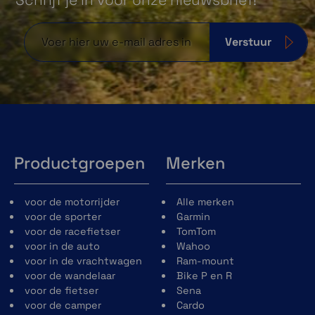
Verstuur
Productgroepen
Merken
voor de motorrijder
Alle merken
voor de sporter
Garmin
voor de racefietser
TomTom
voor in de auto
Wahoo
voor in de vrachtwagen
Ram-mount
voor de wandelaar
Bike P en R
voor de fietser
Sena
voor de camper
Cardo