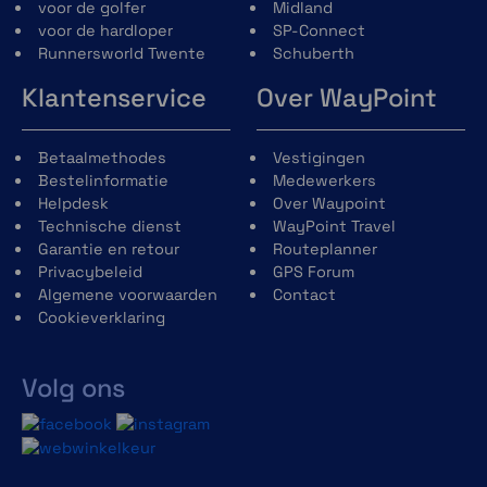
voor de golfer
Midland
voor de hardloper
SP-Connect
Runnersworld Twente
Schuberth
Klantenservice
Over WayPoint
Betaalmethodes
Vestigingen
Bestelinformatie
Medewerkers
Helpdesk
Over Waypoint
Technische dienst
WayPoint Travel
Garantie en retour
Routeplanner
Privacybeleid
GPS Forum
Algemene voorwaarden
Contact
Cookieverklaring
Volg ons