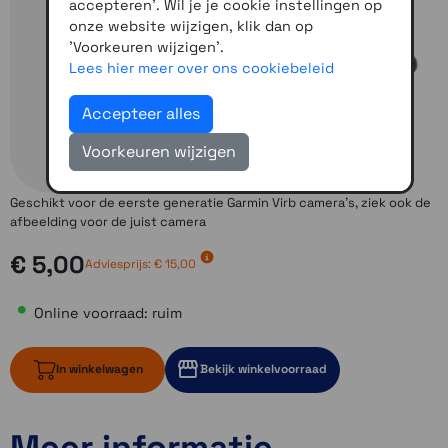
accepteren'. Wil je je cookie instellingen op
onze website wijzigen, klik dan op
'Voorkeuren wijzigen'.
Lees hier meer over ons cookiebeleid
Accepteer alles
Voorkeuren wijzigen
Geschikt voor de eerste generatie Garmin Virb camera's, ziek ook de
afbeelding voor de juist camera
€ 5,00
Adviesprijs:
€ 15,00
Online voorraad: ruim
In winkelwagen
Bekijk winkelvoorraad
Meer informatie
ruim op voorraad