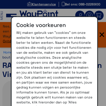
Klantenservice
Bel ons: 088-0226900
MENU
Cookie voorkeuren
Nee, je bent niet verdwaald! Onze website heeft
×
een flinke upgrade gekregen. Dezelfde vertrouwde
Wij maken gebruik van "cookies" om onze
WayPoint-service, maar dan in een modern jasje.
website te laten functioneren en steeds
Ontdek hier wat er allemaal nieuw is.
beter te laten werken. Naast de functionele
cookies die nodig zijn voor het functioneren
Home >
Motor >
Montage >
RAM Mounts >
Schroefbare
van de website, maken we ook gebruik van
bout- en camerabevestigingen
analytische cookies. Deze analytische
cookies geven ons de mogelijkheid om de
RAM-Mount houder Garmin
website steeds een stukje beter te maken
Virb
en jou als klant beter van dienst te kunnen
zijn. Ook plaatsen wij cookies waarmee wij,
en partijen waar we mee samen werken, jouw
gedrag kunnen volgen en persoonlijke
informatie kunnen tonen. Als je zo optimaal
mogelijk gebruik wilt kunnen maken van onze
website, klik hieronder dan op 'Alles