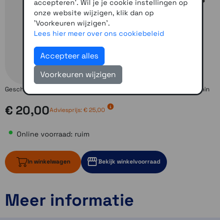
accepteren'. Wil je je cookie instellingen op
onze website wijzigen, klik dan op
'Voorkeuren wijzigen'.
Lees hier meer over ons cookiebeleid
Accepteer alles
Voorkeuren wijzigen
Geschikt voor een groot deel van de outdoor toestellen van Garmin
€ 20,00
Adviesprijs:
€ 25,00
Online voorraad: ruim
In winkelwagen
Bekijk winkelvoorraad
Meer informatie
ruim op voorraad
3 op voorraad
3 op voorraad