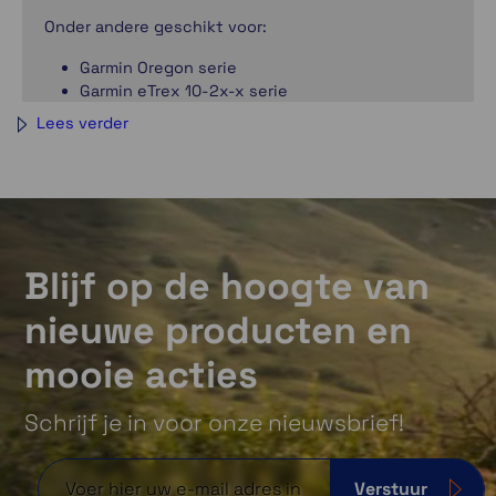
Onder andere geschikt voor:
Garmin Oregon serie
Garmin eTrex 10-2x-x serie
Garmin eTrex Touch 25-35
Lees verder
GPSMAP 62-64-65-66-67
Garmin Dakote serie
Garmin inReach mini (2) alleen met
apart
verkrijgbare adapter
LET OP, niet geschikt voor de GPSMAP H1(i Plus) en
de Garmin eTrex Touch (model van 2025)
Blijf op de hoogte van
nieuwe producten en
mooie acties
Schrijf je in voor onze nieuwsbrief!
Verstuur