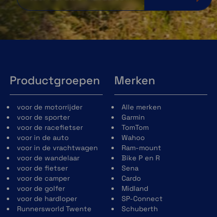
Productgroepen
Merken
voor de motorrijder
Alle merken
voor de sporter
Garmin
voor de racefietser
TomTom
voor in de auto
Wahoo
voor in de vrachtwagen
Ram-mount
voor de wandelaar
Bike P en R
voor de fietser
Sena
voor de camper
Cardo
voor de golfer
Midland
voor de hardloper
SP-Connect
Runnersworld Twente
Schuberth