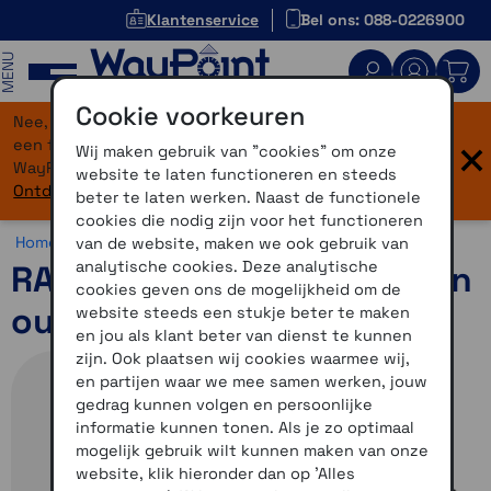
Klantenservice
Bel ons: 088-0226900
MENU
Cookie voorkeuren
Nee, je bent niet verdwaald! Onze website heeft
×
een flinke upgrade gekregen. Dezelfde vertrouwde
Wij maken gebruik van "cookies" om onze
WayPoint-service, maar dan in een modern jasje.
website te laten functioneren en steeds
Ontdek hier wat er allemaal nieuw is.
beter te laten werken. Naast de functionele
cookies die nodig zijn voor het functioneren
Home >
Motor >
Montage >
RAM Mounts >
Houders
van de website, maken we ook gebruik van
analytische cookies. Deze analytische
RAM-Mount houder Garmin
cookies geven ons de mogelijkheid om de
outdoor
website steeds een stukje beter te maken
en jou als klant beter van dienst te kunnen
zijn. Ook plaatsen wij cookies waarmee wij,
en partijen waar we mee samen werken, jouw
gedrag kunnen volgen en persoonlijke
informatie kunnen tonen. Als je zo optimaal
mogelijk gebruik wilt kunnen maken van onze
website, klik hieronder dan op 'Alles