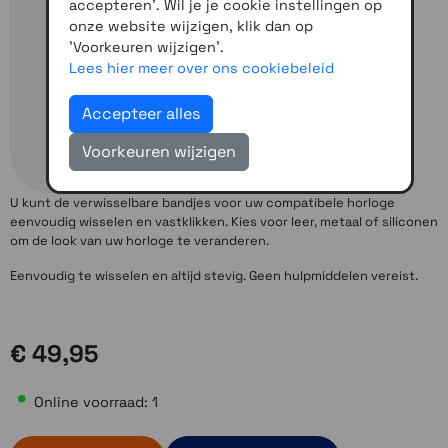
accepteren'. Wil je je cookie instellingen op
onze website wijzigen, klik dan op
'Voorkeuren wijzigen'.
Lees hier meer over ons cookiebeleid
Accepteer alles
Voorkeuren wijzigen
U kunt de verwisselbare bandjes voor uw compatibele horloge
eenvoudig wisselen en vastklikken. Kies voor leer, metaal of siliconen
om de look van uw horloge te veranderen.
Eenvoudig te wisselen en altijd stevig. Geen hulpmiddelen vereist.
€ 49,95
Online voorraad: 1