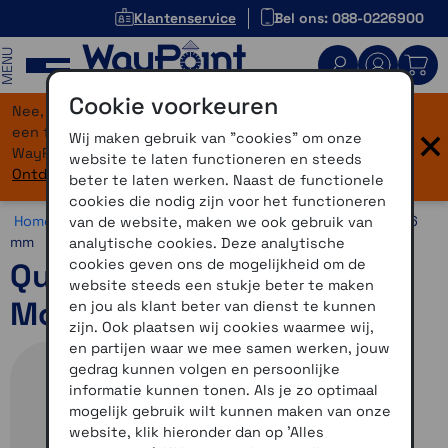
Klantenservice
Bel ons: 088-0226900
MENU
Cookie voorkeuren
Nee, je bent niet verdwaald! Onze website heeft
×
een flinke upgrade gekregen. Dezelfde vertrouwde
Wij maken gebruik van "cookies" om onze
WayPoint-service, maar dan in een modern jasje.
website te laten functioneren en steeds
Ontdek hier wat er allemaal nieuw is.
beter te laten werken. Naast de functionele
cookies die nodig zijn voor het functioneren
Home >
Horloges >
Horlogebandjes >
26 mm >
Quickfit 26
van de website, maken we ook gebruik van
mm
analytische cookies. Deze analytische
cookies geven ons de mogelijkheid om de
QuickFit 26mm polsband
website steeds een stukje beter te maken
Moss siliconen
en jou als klant beter van dienst te kunnen
zijn. Ook plaatsen wij cookies waarmee wij,
en partijen waar we mee samen werken, jouw
gedrag kunnen volgen en persoonlijke
informatie kunnen tonen. Als je zo optimaal
mogelijk gebruik wilt kunnen maken van onze
website, klik hieronder dan op 'Alles