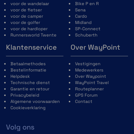
voor de wandelaar
Bike P en R
voor de fietser
Sena
voor de camper
Cardo
voor de golfer
Midland
voor de hardloper
SP-Connect
Runnersworld Twente
Schuberth
Klantenservice
Over WayPoint
Betaalmethodes
Vestigingen
Bestelinformatie
Medewerkers
Helpdesk
Over Waypoint
Technische dienst
WayPoint Travel
Garantie en retour
Routeplanner
Privacybeleid
GPS Forum
Algemene voorwaarden
Contact
Cookieverklaring
Volg ons