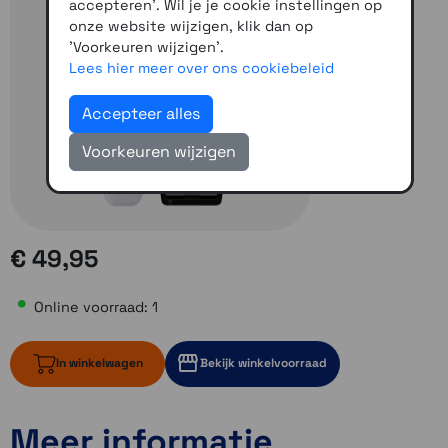
accepteren'. Wil je je cookie instellingen op
onze website wijzigen, klik dan op
'Voorkeuren wijzigen'.
Lees hier meer over ons cookiebeleid
Accepteer alles
Voorkeuren wijzigen
€ 49,95
Online voorraad: 1
In winkelwagen
Bekijk winkelvoorraad
Meer informatie
1 op voorraad