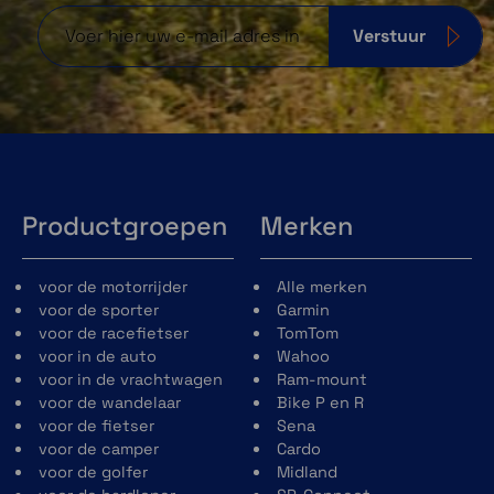
Verstuur
Productgroepen
Merken
voor de motorrijder
Alle merken
voor de sporter
Garmin
voor de racefietser
TomTom
voor in de auto
Wahoo
voor in de vrachtwagen
Ram-mount
voor de wandelaar
Bike P en R
voor de fietser
Sena
voor de camper
Cardo
voor de golfer
Midland