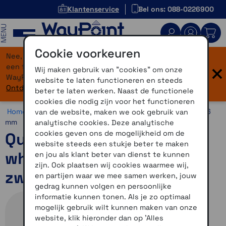
Klantenservice
Bel ons: 088-0226900
MENU
Cookie voorkeuren
Nee, je bent niet verdwaald! Onze website heeft
×
een flinke upgrade gekregen. Dezelfde vertrouwde
Wij maken gebruik van "cookies" om onze
WayPoint-service, maar dan in een modern jasje.
website te laten functioneren en steeds
Ontdek hier wat er allemaal nieuw is.
beter te laten werken. Naast de functionele
cookies die nodig zijn voor het functioneren
Home >
Horloges >
Horlogebandjes >
26 mm >
Quickfit 26
van de website, maken we ook gebruik van
mm
analytische cookies. Deze analytische
cookies geven ons de mogelijkheid om de
Quickfit 26 polsband
website steeds een stukje beter te maken
whitestone siliconen met
en jou als klant beter van dienst te kunnen
zijn. Ook plaatsen wij cookies waarmee wij,
zwarte hardware
en partijen waar we mee samen werken, jouw
gedrag kunnen volgen en persoonlijke
informatie kunnen tonen. Als je zo optimaal
mogelijk gebruik wilt kunnen maken van onze
website, klik hieronder dan op 'Alles