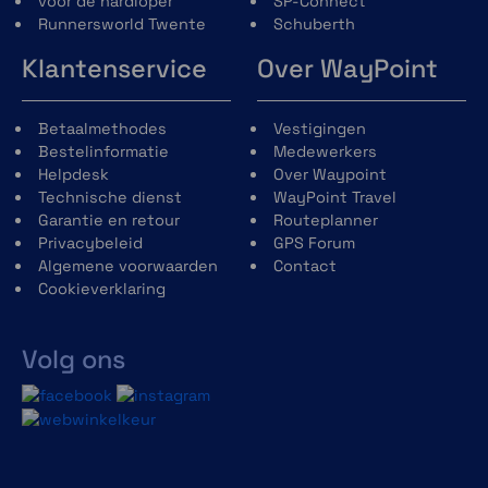
voor de hardloper
SP-Connect
Runnersworld Twente
Schuberth
Klantenservice
Over WayPoint
Betaalmethodes
Vestigingen
Bestelinformatie
Medewerkers
Helpdesk
Over Waypoint
Technische dienst
WayPoint Travel
Garantie en retour
Routeplanner
Privacybeleid
GPS Forum
Algemene voorwaarden
Contact
Cookieverklaring
Volg ons