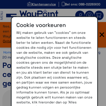
Klantenservice
Bel ons: 088-0226900
MENU
Cookie voorkeuren
Nee, je bent niet verdwaald! Onze website heeft
×
een flinke upgrade gekregen. Dezelfde vertrouwde
Wij maken gebruik van "cookies" om onze
WayPoint-service, maar dan in een modern jasje.
website te laten functioneren en steeds
Ontdek hier wat er allemaal nieuw is.
beter te laten werken. Naast de functionele
cookies die nodig zijn voor het functioneren
Home >
Horloges >
Horlogebandjes >
20 mm >
Snelsluiting
van de website, maken we ook gebruik van
20 mm
analytische cookies. Deze analytische
cookies geven ons de mogelijkheid om de
Polsband met snelsluiting
website steeds een stukje beter te maken
cerise siliconen met RVS
en jou als klant beter van dienst te kunnen
zijn. Ook plaatsen wij cookies waarmee wij,
gesp
en partijen waar we mee samen werken, jouw
gedrag kunnen volgen en persoonlijke
informatie kunnen tonen. Als je zo optimaal
mogelijk gebruik wilt kunnen maken van onze
website, klik hieronder dan op 'Alles