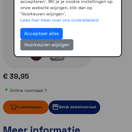
accepteren'. Wil je je cookie instellingen op
onze website wijzigen, klik dan op
'Voorkeuren wijzigen'.
Lees hier meer over ons cookiebeleid
Accepteer alles
Voorkeuren wijzigen
€ 39,95
Online voorraad: 1
In winkelwagen
Bekijk winkelvoorraad
Meer informatie
1 op voorraad