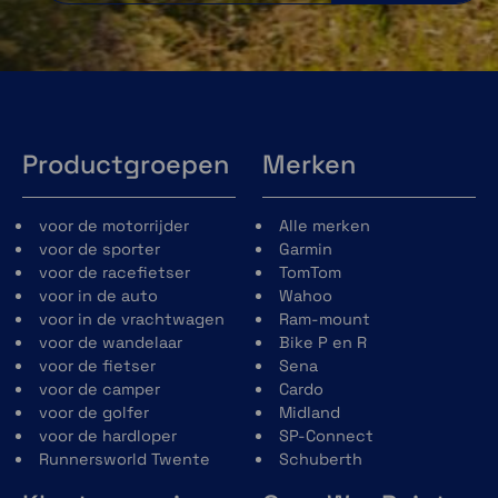
Productgroepen
Merken
voor de motorrijder
Alle merken
voor de sporter
Garmin
voor de racefietser
TomTom
voor in de auto
Wahoo
voor in de vrachtwagen
Ram-mount
voor de wandelaar
Bike P en R
voor de fietser
Sena
voor de camper
Cardo
voor de golfer
Midland
voor de hardloper
SP-Connect
Runnersworld Twente
Schuberth