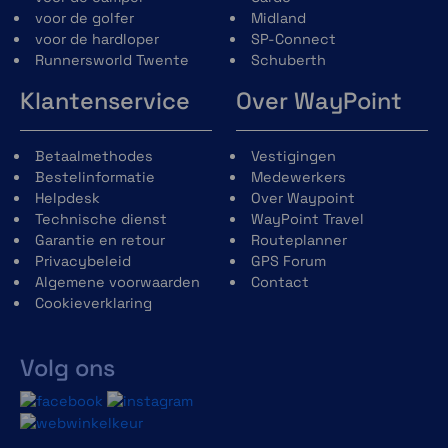
voor de golfer
Midland
voor de hardloper
SP-Connect
Runnersworld Twente
Schuberth
Klantenservice
Over WayPoint
Betaalmethodes
Vestigingen
Bestelinformatie
Medewerkers
Helpdesk
Over Waypoint
Technische dienst
WayPoint Travel
Garantie en retour
Routeplanner
Privacybeleid
GPS Forum
Algemene voorwaarden
Contact
Cookieverklaring
Volg ons