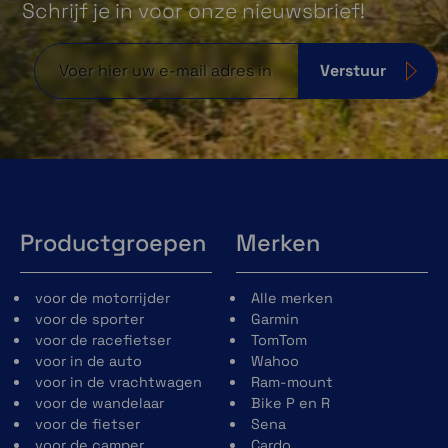
Schrijf je in voor onze nieuwsbrief!
Verstuur
Productgroepen
Merken
voor de motorrijder
Alle merken
voor de sporter
Garmin
voor de racefietser
TomTom
voor in de auto
Wahoo
voor in de vrachtwagen
Ram-mount
voor de wandelaar
Bike P en R
voor de fietser
Sena
voor de camper
Cardo