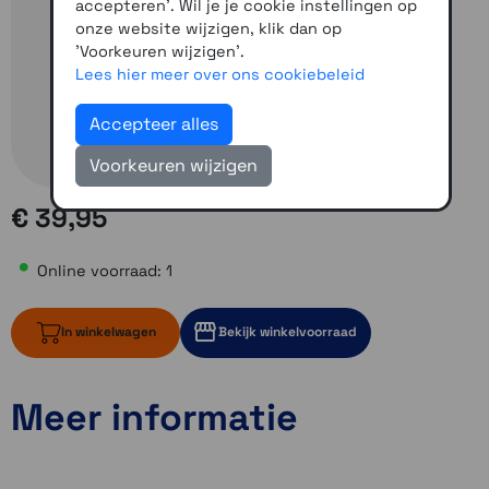
accepteren'. Wil je je cookie instellingen op
onze website wijzigen, klik dan op
'Voorkeuren wijzigen'.
Lees hier meer over ons cookiebeleid
Accepteer alles
Voorkeuren wijzigen
€ 39,95
Online voorraad: 1
In winkelwagen
Bekijk winkelvoorraad
Meer informatie
1 op voorraad
Momenteel even niet op voorraad
Momenteel even niet op voorraad