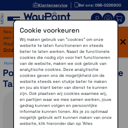
Klantenservice
Bel ons: 088-0226900
MENU
Cookie voorkeuren
Nee, je bent niet verdwaald! Onze website heeft
×
een flinke upgrade gekregen. Dezelfde vertrouwde
Wij maken gebruik van "cookies" om onze
WayPoint-service, maar dan in een modern jasje.
website te laten functioneren en steeds
Ontdek hier wat er allemaal nieuw is.
beter te laten werken. Naast de functionele
cookies die nodig zijn voor het functioneren
Home >
Horloges >
Horlogebandjes >
Overige bandjes
van de website, maken we ook gebruik van
analytische cookies. Deze analytische
Polsband Instinct 2 Coyote
cookies geven ons de mogelijkheid om de
Tan
website steeds een stukje beter te maken
en jou als klant beter van dienst te kunnen
zijn. Ook plaatsen wij cookies waarmee wij,
en partijen waar we mee samen werken, jouw
gedrag kunnen volgen en persoonlijke
informatie kunnen tonen. Als je zo optimaal
mogelijk gebruik wilt kunnen maken van onze
website, klik hieronder dan op 'Alles